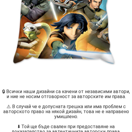
🔒 Всички наши дизайни са качени от независими автори,
и ние не носим отговорност за авторските им права.
⚠️ В случай че е допусната грешка или има проблем с
авторското право на някой дизайн, това не е направено
умишлено.
⬇️ Той ще бъде свален при предоставяне на
доказателство за автентичните авторски права.