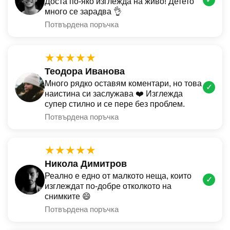
Доста по-яко изглежда на живо! Детето
много се зарадва 👌
Потвърдена поръчка
★★★★★
Теодора Иванова
Много рядко оставям коментари, но това
✓
наистина си заслужава ❤️ Изглежда
супер стилно и се пере без проблем.
Потвърдена поръчка
★★★★★
Никола Димитров
Реално е едно от малкото неща, които
✓
изглеждат по-добре отколкото на
снимките 😄
Потвърдена поръчка