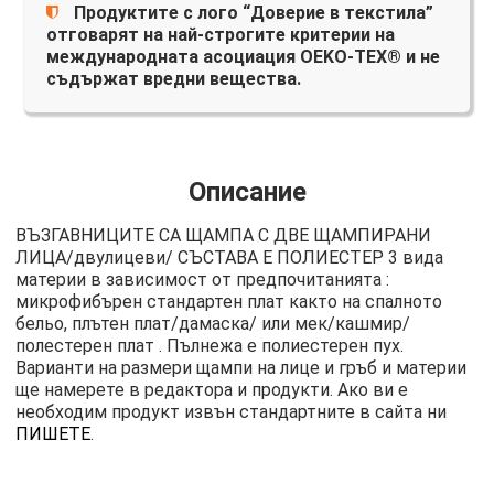
Продуктите с лого “Доверие в текстила”
отговарят на най-строгите критерии на
международната асоциация OEKO-TEX® и не
съдържат вредни вещества.
Описание
ВЪЗГАВНИЦИТЕ СА ЩАМПА С ДВЕ ЩАМПИРАНИ
ЛИЦА/двулицеви/ СЪСТАВА Е ПОЛИЕСТЕР 3 вида
материи в зависимост от предпочитанията :
микрофибърен стандартен плат както на спалното
бельо, плътен плат/дамаска/ или мек/кашмир/
полестерен плат . Пълнежа е полиестерен пух.
Варианти на размери щампи на лице и гръб и материи
ще намерете в редактора и продукти. Ако ви е
необходим продукт извън стандартните в сайта ни
ПИШЕТЕ
.