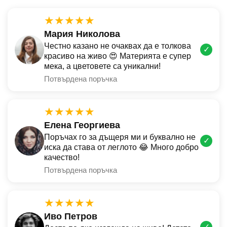
★★★★★
Мария Николова
Честно казано не очаквах да е толкова
✓
красиво на живо 😍 Материята е супер
мека, а цветовете са уникални!
Потвърдена поръчка
★★★★★
Елена Георгиева
Поръчах го за дъщеря ми и буквално не
✓
иска да става от леглото 😂 Много добро
качество!
Потвърдена поръчка
★★★★★
Иво Петров
✓