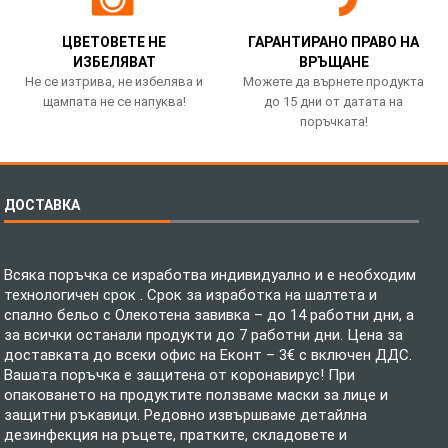
ЦВЕТОВЕТЕ НЕ
ГАРАНТИРАНО ПРАВО НА
ИЗБЕЛЯВАТ
ВРЪЩАНЕ
Не се изтрива, не избелява и
Можете да върнете продукта
щампата не се напуква!
до 15 дни от датата на
поръчката!
ДОСТАВКА
Всяка поръчка се изработва индивидуално и е необходим
технологичен срок . Срок за изработка на шалтета и
спално бельо с Олекотена завивка – до 14 работни дни, а
за всички останали продукти до 7 работни дни. Цена за
доставката до всеки офис на Еконт – 3€ с включен ДДС.
Вашата поръчка е защитена от коронавирус! При
опаковането на продуктите ползваме маски за лице и
защитни ръкавици. Редовно извършваме детайлна
дезинфекция на ръцете, пратките, складовете и