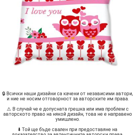
🔒 Всички наши дизайни са качени от независими автори,
и ние не носим отговорност за авторските им права.
⚠️ В случай че е допусната грешка или има проблем с
авторското право на някой дизайн, това не е направено
умишлено.
⬇️ Той ще бъде свален при предоставяне на
доказателство за автентичните авторски права.