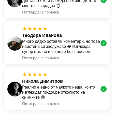
Доста по-яко изглежда на живо! Детето
много се зарадва 👌
Потвърдена поръчка
★★★★★
Теодора Иванова
Много рядко оставям коментари, но това
✓
наистина си заслужава ❤️ Изглежда
супер стилно и се пере без проблем.
Потвърдена поръчка
★★★★★
Никола Димитров
Реално е едно от малкото неща, които
✓
изглеждат по-добре отколкото на
снимките 😄
Потвърдена поръчка