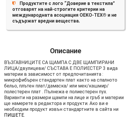
Продуктите с лого “Доверие в текстила”
отговарят на най-строгите критерии на
международната асоциация OEKO-TEX® и не
съдържат вредни вещества.
Описание
ВЪЗГАВНИЦИТЕ СА ЩАМПА С ДВЕ ЩАМПИРАНИ
ЛИЦА/двулицеви/ СЪСТАВА Е ПОЛИЕСТЕР 3 вида
материи в зависимост от предпочитанията :
микрофибърен стандартен плат както на спалното
бельо, плътен плат/дамаска/ или мек/кашмир/
полестерен плат . Пълнежа е полиестерен пух.
Варианти на размери щампи на лице и гръб и материи
ще намерете в редактора и продукти. Ако ви е
необходим продукт извън стандартните в сайта ни
ПИШЕТЕ
.