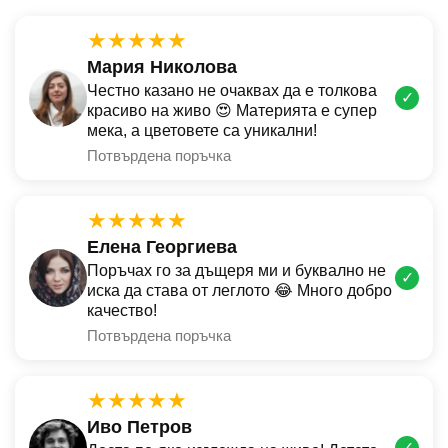
★★★★★
Мария Николова
Честно казано не очаквах да е толкова
✓
красиво на живо 😍 Материята е супер
мека, а цветовете са уникални!
Потвърдена поръчка
★★★★★
Елена Георгиева
Поръчах го за дъщеря ми и буквално не
✓
иска да става от леглото 😂 Много добро
качество!
Потвърдена поръчка
★★★★★
Иво Петров
✓