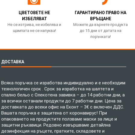
ЦВЕТОВЕТЕ НЕ
ГАРАНТИРАНО ПРАВО НА
ИЗБЕЛЯВАТ
ВРЪЩАНЕ
Не се изтрива, не избелява и
Можете да върнете продукта
щампата не се напуква!
до 15 дни от датата на
поръчката!
ДОСТАВКА
Всяка поръчка се изработва индивидуално и е необходим
технологичен срок . Срок за изработка на шалтета и
спално бельо с Олекотена завивка – до 14 работни дни, а
за всички останали продукти до 7 работни дни. Цена за
доставката до всеки офис на Еконт – 3€ с включен ДДС.
Вашата поръчка е защитена от коронавирус! При
опаковането на продуктите ползваме маски за лице и
защитни ръкавици. Редовно извършваме детайлна
дезинфекция на ръцете, пратките, складовете и