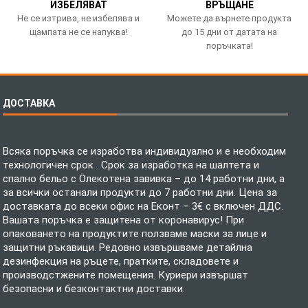
ИЗБЕЛЯВАТ
ВРЪЩАНЕ
Не се изтрива, не избелява и
Можете да върнете продукта
щампата не се напуква!
до 15 дни от датата на
поръчката!
ДОСТАВКА
Всяка поръчка се изработва индивидуално и е необходим
технологичен срок . Срок за изработка на шалтета и
спално бельо с Олекотена завивка – до 14 работни дни, а
за всички останали продукти до 7 работни дни. Цена за
доставката до всеки офис на Еконт – 3€ с включен ДДС.
Вашата поръчка е защитена от коронавирус! При
опаковането на продуктите ползваме маски за лице и
защитни ръкавици. Редовно извършваме детайлна
дезинфекция на ръцете, пратките, складовете и
производстжените помещения. Куриери извършат
безопасни и безконтактни доставки.