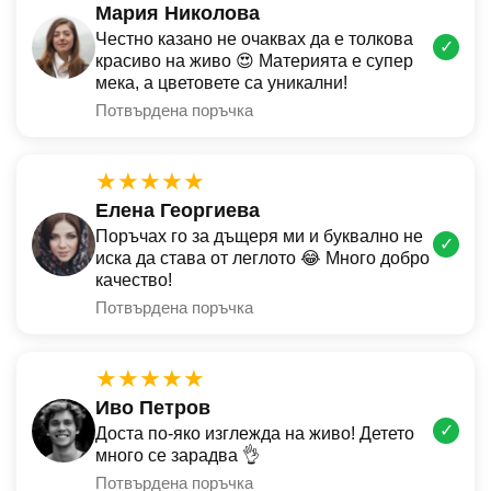
Мария Николова
Честно казано не очаквах да е толкова
✓
красиво на живо 😍 Материята е супер
мека, а цветовете са уникални!
Потвърдена поръчка
★★★★★
Елена Георгиева
Поръчах го за дъщеря ми и буквално не
✓
иска да става от леглото 😂 Много добро
качество!
Потвърдена поръчка
★★★★★
Иво Петров
✓
Доста по-яко изглежда на живо! Детето
много се зарадва 👌
Потвърдена поръчка