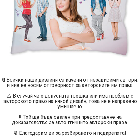
🔒 Всички наши дизайни са качени от независими автори,
и ние не носим отговорност за авторските им права.
⚠️ В случай че е допусната грешка или има проблем с
авторското право на някой дизайн, това не е направено
умишлено.
⬇️ Той ще бъде свален при предоставяне на
доказателство за автентичните авторски права.
©️ Благодарим ви за разбирането и подкрепата!