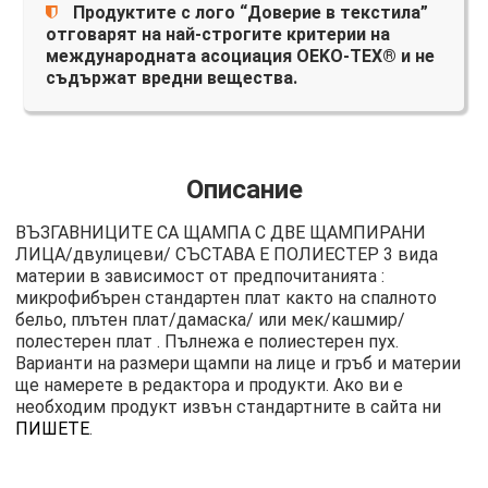
Продуктите с лого “Доверие в текстила”
отговарят на най-строгите критерии на
международната асоциация OEKO-TEX® и не
съдържат вредни вещества.
Описание
ВЪЗГАВНИЦИТЕ СА ЩАМПА С ДВЕ ЩАМПИРАНИ
ЛИЦА/двулицеви/ СЪСТАВА Е ПОЛИЕСТЕР 3 вида
материи в зависимост от предпочитанията :
микрофибърен стандартен плат както на спалното
бельо, плътен плат/дамаска/ или мек/кашмир/
полестерен плат . Пълнежа е полиестерен пух.
Варианти на размери щампи на лице и гръб и материи
ще намерете в редактора и продукти. Ако ви е
необходим продукт извън стандартните в сайта ни
ПИШЕТЕ
.