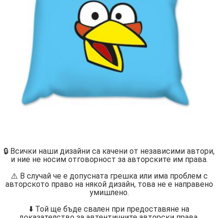
🔒 Всички наши дизайни са качени от независими автори,
и ние не носим отговорност за авторските им права.
⚠️ В случай че е допусната грешка или има проблем с
авторското право на някой дизайн, това не е направено
умишлено.
⬇️ Той ще бъде свален при предоставяне на
доказателство за автентичните авторски права.