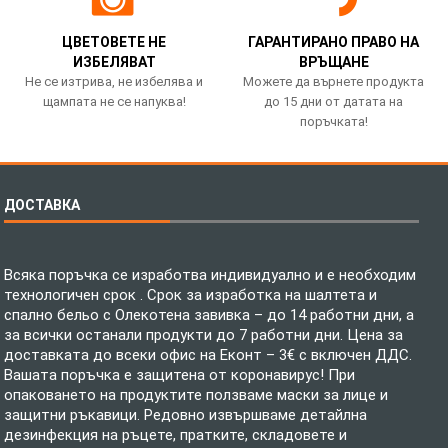
ЦВЕТОВЕТЕ НЕ
ГАРАНТИРАНО ПРАВО НА
ИЗБЕЛЯВАТ
ВРЪЩАНЕ
Не се изтрива, не избелява и
Можете да върнете продукта
щампата не се напуква!
до 15 дни от датата на
поръчката!
ДОСТАВКА
Всяка поръчка се изработва индивидуално и е необходим
технологичен срок . Срок за изработка на шалтета и
спално бельо с Олекотена завивка – до 14 работни дни, а
за всички останали продукти до 7 работни дни. Цена за
доставката до всеки офис на Еконт – 3€ с включен ДДС.
Вашата поръчка е защитена от коронавирус! При
опаковането на продуктите ползваме маски за лице и
защитни ръкавици. Редовно извършваме детайлна
дезинфекция на ръцете, пратките, складовете и