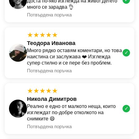
Доста по-яко изглежда на живо! Детето
много се зарадва 👌
Потвърдена поръчка
★★★★★
Теодора Иванова
Много рядко оставям коментари, но това
✓
наистина си заслужава ❤️ Изглежда
супер стилно и се пере без проблем.
Потвърдена поръчка
★★★★★
Никола Димитров
Реално е едно от малкото неща, които
✓
изглеждат по-добре отколкото на
снимките 😄
Потвърдена поръчка