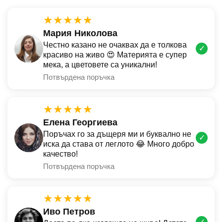
★★★★★
Мария Николова
Честно казано не очаквах да е толкова
✓
красиво на живо 😍 Материята е супер
мека, а цветовете са уникални!
Потвърдена поръчка
★★★★★
Елена Георгиева
Поръчах го за дъщеря ми и буквално не
✓
иска да става от леглото 😂 Много добро
качество!
Потвърдена поръчка
★★★★★
Иво Петров
✓