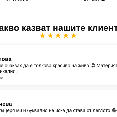
акво казват нашите клиен
★★★★★
лова
не очаквах да е толкова красиво на живо 😍 Материят
никални!
ка
иева
дъщеря ми и буквално не иска да става от леглото 