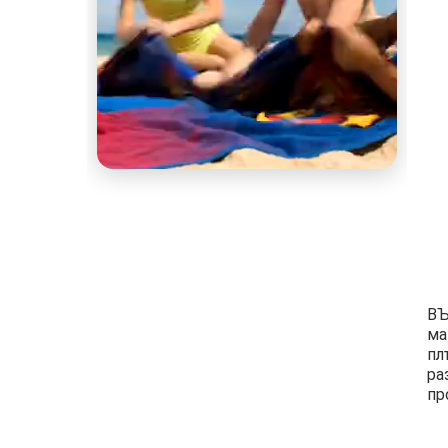
ВЪ
ма
пл
ра
пр