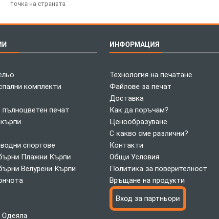
точка на страната
ИИ
ИНФОРМАЦИЯ
ельо
Технология на печатане
спални комплекти
Файлове за печат
Доставка
с пълноцветен печат
Как да поръчам?
 кърпи
Ценообразуване
С какво сме различни?
 водни спортове
Контакти
ърни Плажни Кърпи
Общи Условия
ърни Велурени Кърпи
Политика за поверителност
ончота
Връщане на продукти
Вход за партньори
 Одеяла