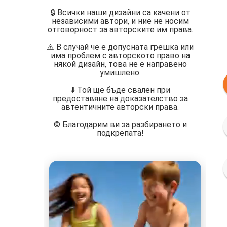
🔒 Всички наши дизайни са качени от
независими автори, и ние не носим
отговорност за авторските им права.
⚠️ В случай че е допусната грешка или
има проблем с авторското право на
някой дизайн, това не е направено
умишлено.
⬇️ Той ще бъде свален при
предоставяне на доказателство за
автентичните авторски права.
©️ Благодарим ви за разбирането и
подкрепата!