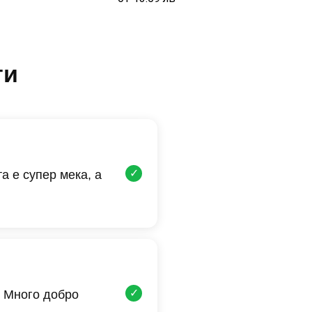
ти
✓
а е супер мека, а
✓
 Много добро