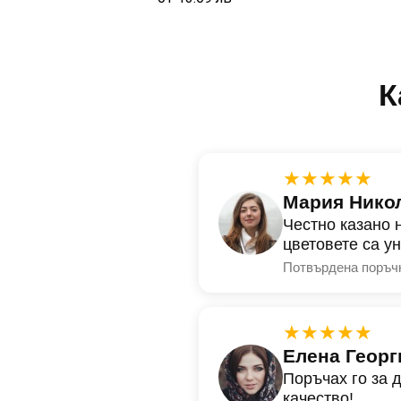
К
★★★★★
Мария Нико
Честно казано 
цветовете са у
Потвърдена поръч
★★★★★
Елена Георг
Поръчах го за 
качество!