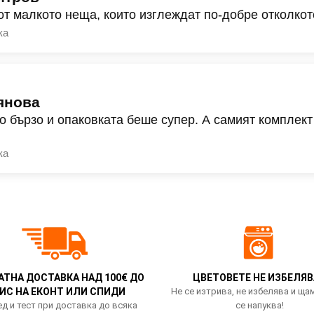
от малкото неща, които изглеждат по-добре отколкот
ка
янова
о бързо и опаковката беше супер. А самият комплект
ка
АТНА ДОСТАВКА НАД 100€ ДО
ЦВЕТОВЕТЕ НЕ ИЗБЕЛЯВ
ИС НА ЕКОНТ ИЛИ СПИДИ
Не се изтрива, не избелява и ща
д и тест при доставка до всяка
се напуква!