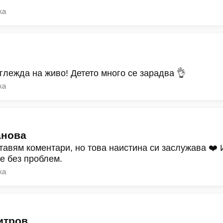
ка
зглежда на живо! Детето много се зарадва 👌
ка
анова
тавям коментари, но това наистина си заслужава ❤️
ре без проблем.
ка
итров