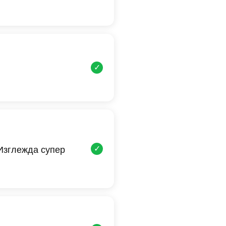
✓
✓
 Изглежда супер