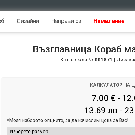
еб
Дизайни
Направи си
Намаление
Възглавница Кораб м
Каталожен №
001871
| Дизайн
КАЛКУЛАТОР НА 
7.00 € - 12
13.69 лв - 23
*Моля изберете опциите, за да изчислим цена за Вас!