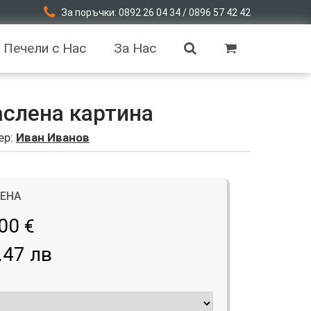
За поръчки: 0892 26 04 34 / 0896 57 42 42
Печели с Нас
За Нас
аслена картина
ер:
Иван Иванов
ЦЕНА
.00
€
.47 лв