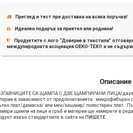
Преглед и тест при доставка на всяка поръчка!
Идеален подарък за приятел или роднина!
Продуктите с лого “Доверие в текстила” отговаря
международната асоциация OEKO-TEX® и не съдърж
Описание
ЗГАВНИЦИТЕ СА ЩАМПА С ДВЕ ЩАМПИРАНИ ЛИЦА/двули
терии в зависимост от предпочитанията : микрофибърен ст
ътен плат/дамаска/ или мек/кашмир/ полестерен плат . Пъ
змери щампи на лице и гръб и материи ще намерете в реда
одукт извън стандартните в сайта ни
ПИШЕТЕ
.