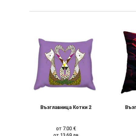
Възглавница Котки 2
Въз
от
7.00
€
от
13.69
лв