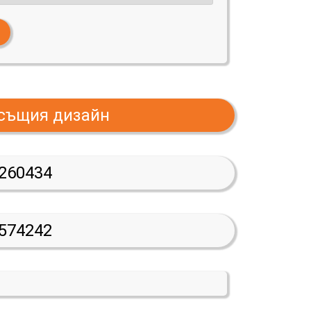
 същия дизайн
260434
574242