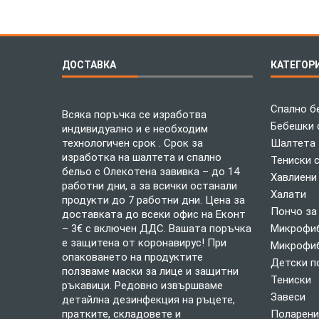
ДОСТАВКА
КАТЕГОР
Спално б
Всяка поръчка се изработва
Бебешки 
индивидуално и е необходим
технологичен срок . Срок за
Шалтета
изработка на шалтета и спално
Тениски 
бельо с Олекотена завивка – до 14
Хавлиени
работни дни, а за всички останали
Халати
продукти до 7 работни дни. Цена за
Пончо за
доставката до всеки офис на Еконт
– 3€ с включен ДДС. Вашата поръчка
Микрофиб
е защитена от коронавирус! При
Микрофиб
опаковането на продуктите
Детски п
ползваме маски за лице и защитни
Тениски
ръкавици. Редовно извършваме
Завеси
детайлна дезинфекция на ръцете,
пратките, складовете и
Поларени