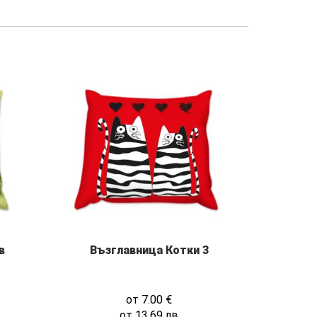
в
Възглавница Котки 3
от
7.00
€
от
13.69
лв