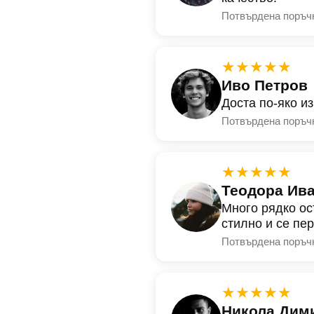
Потвърдена поръч
★★★★★
Иво Петров
Доста по-яко и
Потвърдена поръч
★★★★★
Теодора Ив
Много рядко ос
стилно и се пе
Потвърдена поръч
★★★★★
Никола Дим