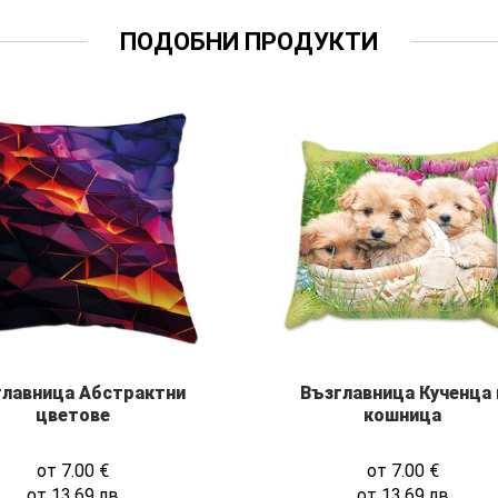
ПОДОБНИ ПРОДУКТИ
главница Абстрактни
Възглавница Кученца 
цветове
кошница
от
7.00
€
от
7.00
€
от
13.69
лв
от
13.69
лв