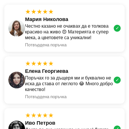
★★★★★
Мария Николова
Честно казано не очаквах да е толкова
✓
красиво на живо 😍 Материята е супер
мека, а цветовете са уникални!
Потвърдена поръчка
★★★★★
Елена Георгиева
Поръчах го за дъщеря ми и буквално не
✓
иска да става от леглото 😂 Много добро
качество!
Потвърдена поръчка
★★★★★
Иво Петров
✓