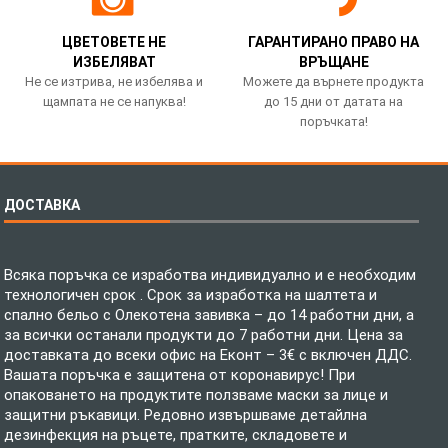
ЦВЕТОВЕТЕ НЕ
ГАРАНТИРАНО ПРАВО НА
ИЗБЕЛЯВАТ
ВРЪЩАНЕ
Не се изтрива, не избелява и
Можете да върнете продукта
щампата не се напуква!
до 15 дни от датата на
поръчката!
ДОСТАВКА
Всяка поръчка се изработва индивидуално и е необходим
технологичен срок . Срок за изработка на шалтета и
спално бельо с Олекотена завивка – до 14 работни дни, а
за всички останали продукти до 7 работни дни. Цена за
доставката до всеки офис на Еконт – 3€ с включен ДДС.
Вашата поръчка е защитена от коронавирус! При
опаковането на продуктите ползваме маски за лице и
защитни ръкавици. Редовно извършваме детайлна
дезинфекция на ръцете, пратките, складовете и