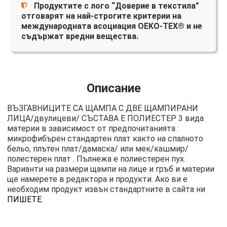
Продуктите с лого “Доверие в текстила”
отговарят на най-строгите критерии на
международната асоциация OEKO-TEX® и не
съдържат вредни вещества.
Описание
ВЪЗГАВНИЦИТЕ СА ЩАМПА С ДВЕ ЩАМПИРАНИ
ЛИЦА/двулицеви/ СЪСТАВА Е ПОЛИЕСТЕР 3 вида
материи в зависимост от предпочитанията :
микрофибърен стандартен плат както на спалното
бельо, плътен плат/дамаска/ или мек/кашмир/
полестерен плат . Пълнежа е полиестерен пух.
Варианти на размери щампи на лице и гръб и материи
ще намерете в редактора и продукти. Ако ви е
необходим продукт извън стандартните в сайта ни
ПИШЕТЕ
.