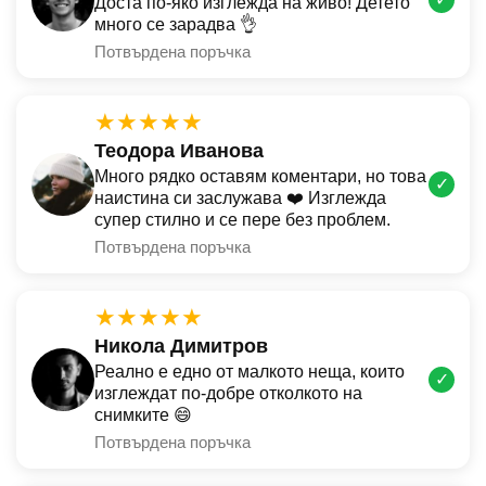
Доста по-яко изглежда на живо! Детето
много се зарадва 👌
Потвърдена поръчка
★★★★★
Теодора Иванова
Много рядко оставям коментари, но това
✓
наистина си заслужава ❤️ Изглежда
супер стилно и се пере без проблем.
Потвърдена поръчка
★★★★★
Никола Димитров
Реално е едно от малкото неща, които
✓
изглеждат по-добре отколкото на
снимките 😄
Потвърдена поръчка