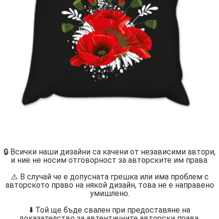
🔒 Всички наши дизайни са качени от независими автори,
и ние не носим отговорност за авторските им права.
⚠️ В случай че е допусната грешка или има проблем с
авторското право на някой дизайн, това не е направено
умишлено.
⬇️ Той ще бъде свален при предоставяне на
доказателство за автентичните авторски права.