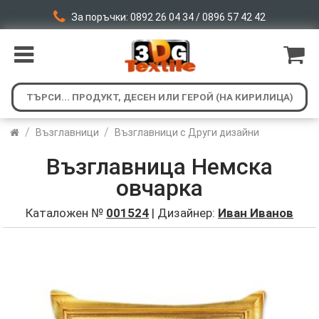
За поръчки: 0892 26 04 34 / 0896 57 42 42
/
/
Възглавници
Възглавници с Други дизайни
Възглавница Немска
овчарка
Каталожен №
001524
| Дизайнер:
Иван Иванов