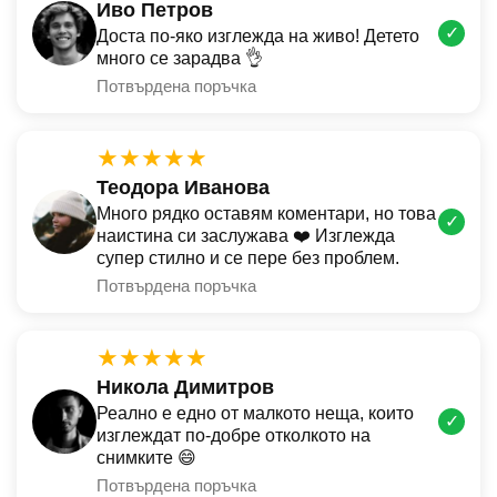
Иво Петров
✓
Доста по-яко изглежда на живо! Детето
много се зарадва 👌
Потвърдена поръчка
★★★★★
Теодора Иванова
Много рядко оставям коментари, но това
✓
наистина си заслужава ❤️ Изглежда
супер стилно и се пере без проблем.
Потвърдена поръчка
★★★★★
Никола Димитров
Реално е едно от малкото неща, които
✓
изглеждат по-добре отколкото на
снимките 😄
Потвърдена поръчка