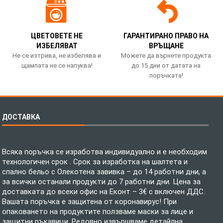
ЦВЕТОВЕТЕ НЕ
ГАРАНТИРАНО ПРАВО НА
ИЗБЕЛЯВАТ
ВРЪЩАНЕ
Не се изтрива, не избелява и
Можете да върнете продукта
щампата не се напуква!
до 15 дни от датата на
поръчката!
ДОСТАВКА
Всяка поръчка се изработва индивидуално и е необходим
технологичен срок . Срок за изработка на шалтета и
спално бельо с Олекотена завивка – до 14 работни дни, а
за всички останали продукти до 7 работни дни. Цена за
доставката до всеки офис на Еконт – 3€ с включен ДДС.
Вашата поръчка е защитена от коронавирус! При
опаковането на продуктите ползваме маски за лице и
защитни ръкавици. Редовно извършваме детайлна