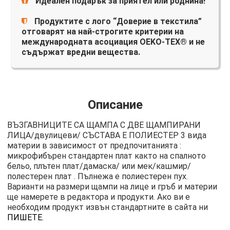
Идеален подарък за приятел или роднина!
Продуктите с лого “Доверие в текстила”
отговарят на най-строгите критерии на
международната асоциация OEKO-TEX® и не
съдържат вредни вещества.
Описание
ВЪЗГАВНИЦИТЕ СА ЩАМПА С ДВЕ ЩАМПИРАНИ
ЛИЦА/двулицеви/ СЪСТАВА Е ПОЛИЕСТЕР 3 вида
материи в зависимост от предпочитанията :
микрофибърен стандартен плат както на спалното
бельо, плътен плат/дамаска/ или мек/кашмир/
полестерен плат . Пълнежа е полиестерен пух.
Варианти на размери щампи на лице и гръб и материи
ще намерете в редактора и продукти. Ако ви е
необходим продукт извън стандартните в сайта ни
ПИШЕТЕ
.