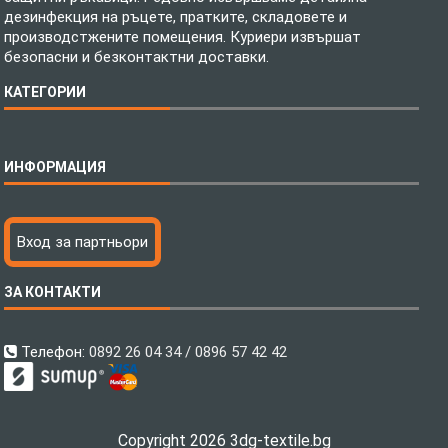
дезинфекция на ръцете, пратките, складовете и
производстжените помещения. Куриери извършат
безопасни и безконтактни доставки.
КАТЕГОРИИ
Спално бельо
ИНФОРМАЦИЯ
Бебешки спални комплекти
Шалтета
Тениски с пълноцветен печат
Технология на печатане
Вход за партньори
Хавлиени кърпи
Файлове за печат
Халати
Доставка
ЗА КОНТАКТИ
Пончо за водни спортове
Как да поръчам?
Микрофибърни Плажни Кърпи
Ценообразуване
Микрофибърни Велурени Кърпи
С какво сме различни?
Телефон:
0892 26 04 34 / 0896 57 42 42
Детски пончота
Контакти
Тениски
Общи Условия
Завеси
Политика за поверителност
Copyright 2026 3dg-textile.bg
Поларени Одеяла
Връщане на продукти