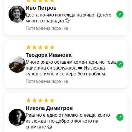
★★★★★
Иво Петров
✓
Доста по-яко изглежда на живо! Детето
много се зарадва 👌
Потвърдена поръчка
★★★★★
Теодора Иванова
Много рядко оставям коментари, но това
✓
наистина си заслужава ❤️ Изглежда
супер стилно и се пере без проблем.
Потвърдена поръчка
★★★★★
Никола Димитров
Реално е едно от малкото неща, които
✓
изглеждат по-добре отколкото на
снимките 😄