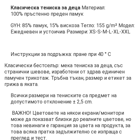
Класическа тениска за деца
Материал:
100% пръстенно преден памук
GYH: 85% памук, 15% вискоза Тегло: 155 g/m² Модел:
Ежедневен и устоичив Размери: XS-S-M-L-XL-XXL
Инструкции за подръжка: пране при 40 ° C
Класически бестселър: мека тениска за деца, със
странични шевове, изработени от здрав единичен
памучен трикотаж. Тръбна тъкан, размер и етикет за
грижа в яката.
Всички размери на тениските са предмет на
допустимото отклонение ± 2,5 cm.
ВАЖНО! Цветовете на някои екрани/монитори
може да показват близки до реалните цветове, но
това невинаги е гаранция за цвета на продукта, за
това всяка пратка задължително се изпраща с
преглед и тест.