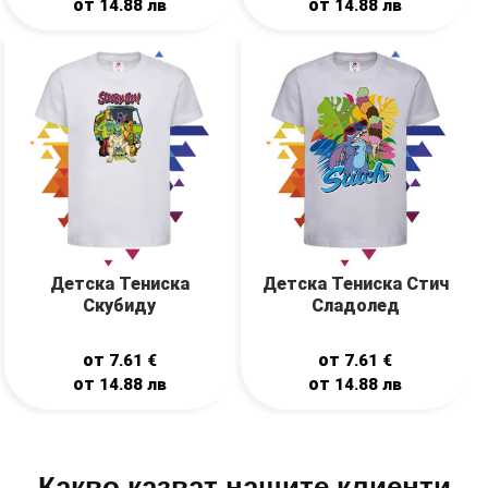
от
от
14.88
лв
14.88
лв
Детска Тениска
Детска Тениска Стич
Скубиду
Сладолед
от
от
7.61
€
7.61
€
от
от
14.88
лв
14.88
лв
Какво казват нашите клиенти