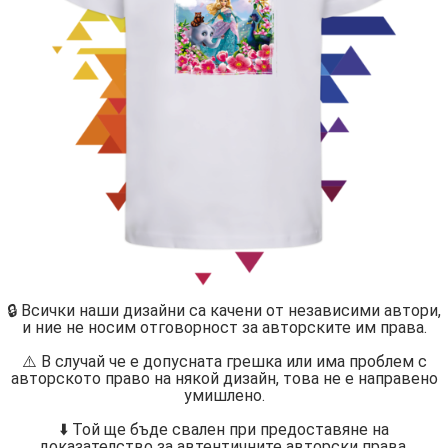
🔒 Всички наши дизайни са качени от независими автори,
и ние не носим отговорност за авторските им права.
⚠️ В случай че е допусната грешка или има проблем с
авторското право на някой дизайн, това не е направено
умишлено.
⬇️ Той ще бъде свален при предоставяне на
доказателство за автентичните авторски права.