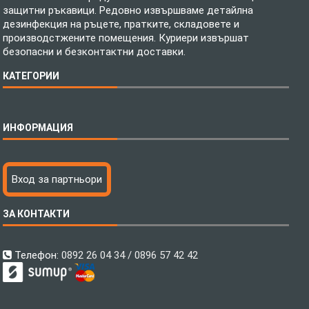
защитни ръкавици. Редовно извършваме детайлна
дезинфекция на ръцете, пратките, складовете и
производстжените помещения. Куриери извършат
безопасни и безконтактни доставки.
КАТЕГОРИИ
Спално бельо
ИНФОРМАЦИЯ
Бебешки спални комплекти
Шалтета
Тениски с пълноцветен печат
Технология на печатане
Вход за партньори
Хавлиени кърпи
Файлове за печат
Халати
Доставка
ЗА КОНТАКТИ
Пончо за водни спортове
Как да поръчам?
Микрофибърни Плажни Кърпи
Ценообразуване
Микрофибърни Велурени Кърпи
С какво сме различни?
Телефон:
0892 26 04 34 / 0896 57 42 42
Детски пончота
Контакти
Тениски
Общи Условия
Завеси
Политика за поверителност