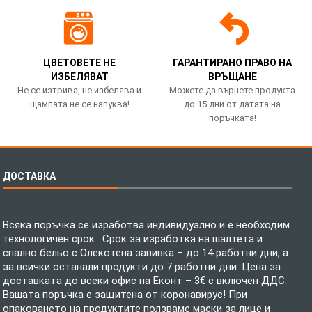
ЦВЕТОВЕТЕ НЕ
ГАРАНТИРАНО ПРАВО НА
ИЗБЕЛЯВАТ
ВРЪЩАНЕ
Не се изтрива, не избелява и
Можете да върнете продукта
щампата не се напуква!
до 15 дни от датата на
поръчката!
ДОСТАВКА
Всяка поръчка се изработва индивидуално и е необходим
технологичен срок . Срок за изработка на шалтета и
спално бельо с Олекотена завивка – до 14 работни дни, а
за всички останали продукти до 7 работни дни. Цена за
доставката до всеки офис на Еконт – 3€ с включен ДДС.
Вашата поръчка е защитена от коронавирус! При
опаковането на продуктите ползваме маски за лице и