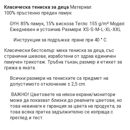
Класическа тениска за деца
Материал:
100% пръстенно преден памук
GYH: 85% памук, 15% вискоза Тегло: 155 g/m² Модел:
Ежедневен и устоичив Размери: XS-S-M-L-XL-XXL
Инструкции за подръжка: пране при 40 ° C
Класически бестселър: мека тениска за деца, със
странични шевове, изработени от здрав единичен
памучен трикотаж. Тръбна тъкан, размер и етикет за
грижа в яката.
Всички размери на тениските са предмет на
допустимото отклонение ± 2,5 cm.
ВАЖНО! Цветовете на някои екрани/монитори
може да показват близки до реалните цветове, но
това невинаги е гаранция за цвета на продукта, за
това всяка пратка задължително се изпраща с
преглед и тест.