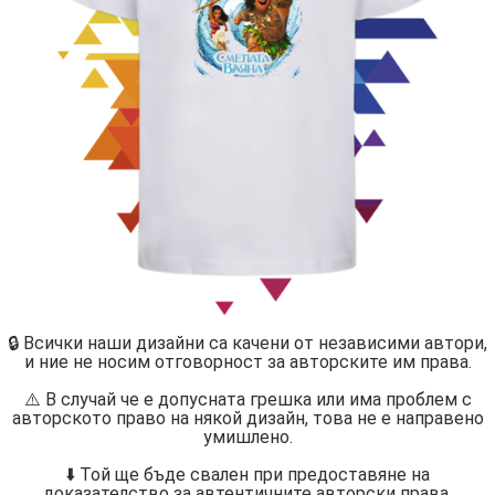
🔒 Всички наши дизайни са качени от независими автори,
и ние не носим отговорност за авторските им права.
⚠️ В случай че е допусната грешка или има проблем с
авторското право на някой дизайн, това не е направено
умишлено.
⬇️ Той ще бъде свален при предоставяне на
доказателство за автентичните авторски права.