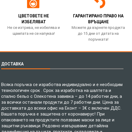
ЦВЕТОВЕТЕ НЕ
ГАРАНТИРАНО ПРАВО НА
ИЗБЕЛЯВАТ
ВРЪЩАНЕ
Не се изтрива, не избелява и
Можете да върнете продукта
щампата не се напуква!
до 15 дни от датата на
поръчката!
ДОСТАВКА
Всяка поръчка се изработва индивидуално и е необходим
технологичен срок . Срок за изработка на шалтета и
спално бельо с Олекотена завивка – до 14 работни дни, а
за всички останали продукти до 7 работни дни. Цена за
доставката до всеки офис на Еконт – 3€ с включен ДДС.
Вашата поръчка е защитена от коронавирус! При
опаковането на продуктите ползваме маски за лице и
защитни ръкавици. Редовно извършваме детайлна
дезинфекция на ръцете, пратките, складовете и