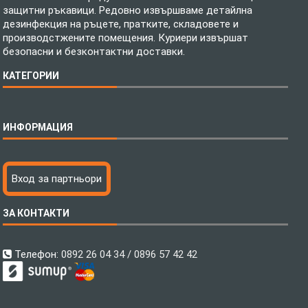
защитни ръкавици. Редовно извършваме детайлна
дезинфекция на ръцете, пратките, складовете и
производстжените помещения. Куриери извършат
безопасни и безконтактни доставки.
КАТЕГОРИИ
Спално бельо
ИНФОРМАЦИЯ
Бебешки спални комплекти
Шалтета
Тениски с пълноцветен печат
Технология на печатане
Вход за партньори
Хавлиени кърпи
Файлове за печат
Халати
Доставка
ЗА КОНТАКТИ
Пончо за водни спортове
Как да поръчам?
Микрофибърни Плажни Кърпи
Ценообразуване
Микрофибърни Велурени Кърпи
С какво сме различни?
Телефон:
0892 26 04 34 / 0896 57 42 42
Детски пончота
Контакти
Тениски
Общи Условия
Завеси
Политика за поверителност