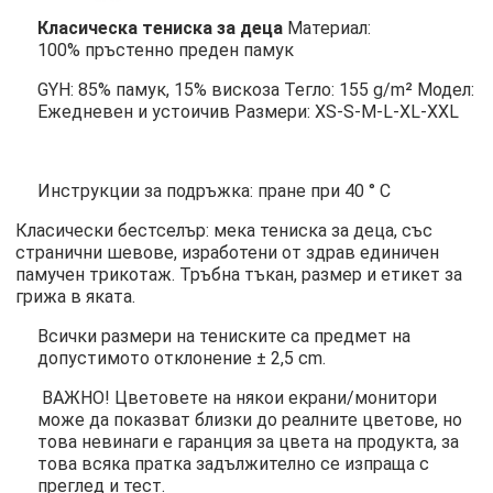
Класическа тениска за деца
Материал:
100% пръстенно преден памук
GYH: 85% памук, 15% вискоза Тегло: 155 g/m² Модел:
Ежедневен и устоичив Размери: XS-S-M-L-XL-XXL
Инструкции за подръжка: пране при 40 ° C
Класически бестселър: мека тениска за деца, със
странични шевове, изработени от здрав единичен
памучен трикотаж. Тръбна тъкан, размер и етикет за
грижа в яката.
Всички размери на тениските са предмет на
допустимото отклонение ± 2,5 cm.
ВАЖНО! Цветовете на някои екрани/монитори
може да показват близки до реалните цветове, но
това невинаги е гаранция за цвета на продукта, за
това всяка пратка задължително се изпраща с
преглед и тест.