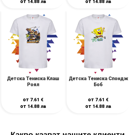
от
от
14.88
лв
14.88
лв
Детска Тениска Клаш
Детска Тениска Спондж
Роял
Боб
от
от
7.61
€
7.61
€
от
от
14.88
лв
14.88
лв
Какво казват нашите клиенти