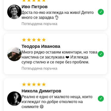
★★★★★
Иво Петров
✓
Доста по-яко изглежда на живо! Детето
много се зарадва 👌
Потвърдена поръчка
★★★★★
Теодора Иванова
Много рядко оставям коментари, но това
✓
наистина си заслужава ❤️ Изглежда
супер стилно и се пере без проблем.
Потвърдена поръчка
★★★★★
Никола Димитров
Реално е едно от малкото неща, които
✓
изглеждат по-добре отколкото на
снимките 😄