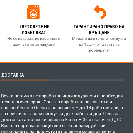
ЦВЕТОВЕТЕ НЕ
ГАРАНТИРАНО ПРАВО НА
ИЗБЕЛЯВАТ
ВРЪЩАНЕ
Не се изтрива, не избелява и
Можете да върнете продукта
щампата не се напуква!
до 15 дни от датата на
поръчката!
ДОСТАВКА
Всяка поръчка се изработва индивидуално и е необходим
технологичен срок . Срок за изработка на шалтета и
спално бельо с Олекотена завивка – до 14 работни дни, а
за всички останали продукти до 7 работни дни. Цена за
доставката до всеки офис на Еконт – 3€ с включен ДДС.
Вашата поръчка е защитена от коронавирус! При
опаковането на продуктите ползваме маски за лице и