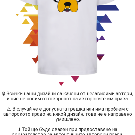
🔒 Всички наши дизайни са качени от независими автори,
и ние не носим отговорност за авторските им права.
⚠️ В случай че е допусната грешка или има проблем с
авторското право на някой дизайн, това не е направено
умишлено.
⬇️ Той ще бъде свален при предоставяне на
доказателство за автентичните авторски права.