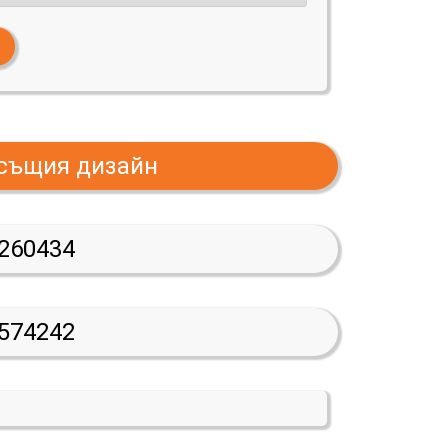
 същия дизайн
260434
574242