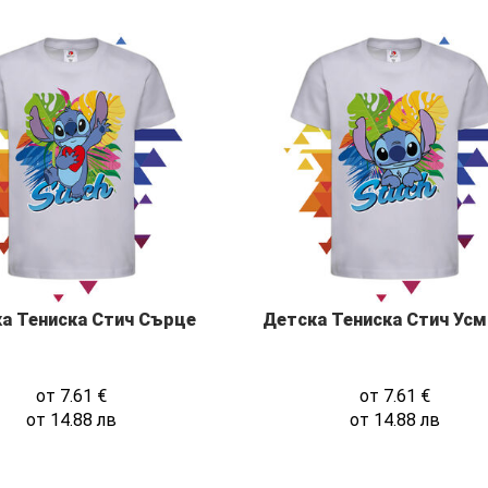
а Тениска Стич Сърце
Детска Тениска Стич Усм
от
7.61
€
от
7.61
€
от
14.88
лв
от
14.88
лв