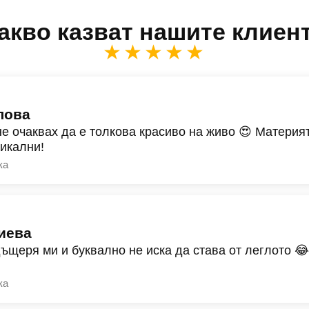
акво казват нашите клиен
★★★★★
лова
не очаквах да е толкова красиво на живо 😍 Материят
никални!
ка
иева
дъщеря ми и буквално не иска да става от леглото 
ка