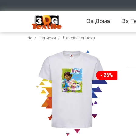
За Дома
За Т
/
/
Тениски
Детски тениски
- 26%