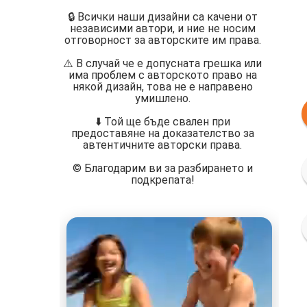
🔒 Всички наши дизайни са качени от
независими автори, и ние не носим
отговорност за авторските им права.
⚠️ В случай че е допусната грешка или
има проблем с авторското право на
някой дизайн, това не е направено
умишлено.
⬇️ Той ще бъде свален при
предоставяне на доказателство за
автентичните авторски права.
©️ Благодарим ви за разбирането и
подкрепата!