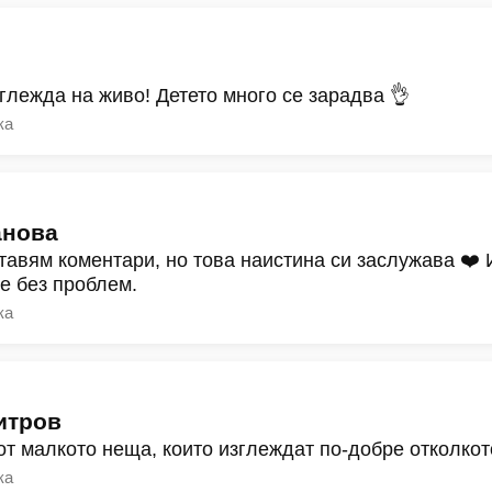
зглежда на живо! Детето много се зарадва 👌
ка
анова
тавям коментари, но това наистина си заслужава ❤️
ре без проблем.
ка
итров
от малкото неща, които изглеждат по-добре отколкот
ка