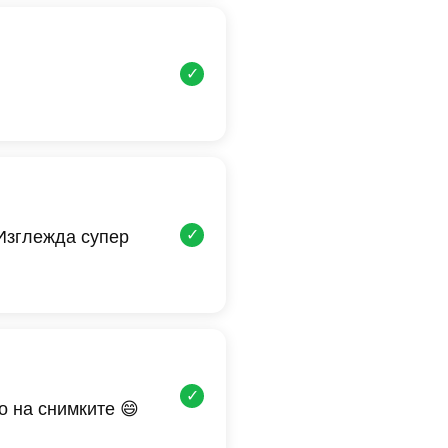
✓
✓
 Изглежда супер
✓
о на снимките 😄