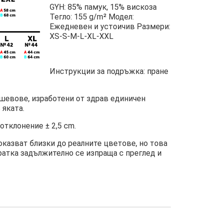
GYH: 85% памук, 15% вискоза
Тегло: 155 g/m² Модел:
Ежедневен и устоичив Размери:
XS-S-M-L-XL-XXL
Инструкции за подръжка: пране
 шевове, изработени от здрав единичен
 яката.
отклонение ± 2,5 cm.
азват близки до реалните цветове, но това
пратка задължително се изпраща с преглед и