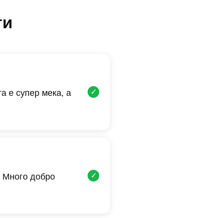
ти
✓
а е супер мека, а
✓
 Много добро