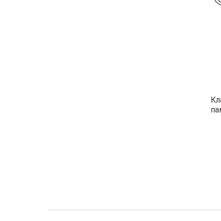
Кл
па