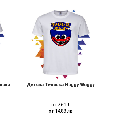
ивка
Детска Тениска Huggy Wuggy
от
7.61
€
от
14.88
лв