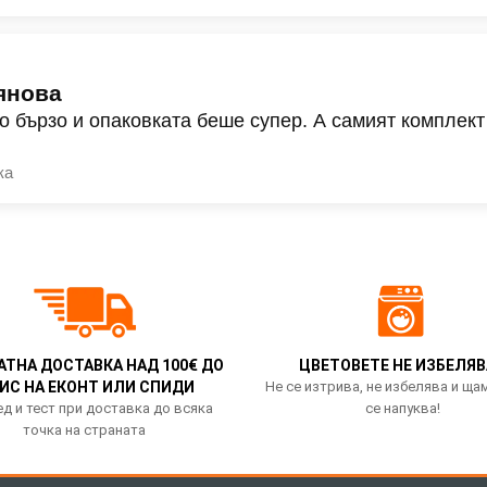
янова
о бързо и опаковката беше супер. А самият комплект
ка
АТНА ДОСТАВКА НАД 100€ ДО
ЦВЕТОВЕТЕ НЕ ИЗБЕЛЯВ
ИС НА ЕКОНТ ИЛИ СПИДИ
Не се изтрива, не избелява и ща
д и тест при доставка до всяка
се напуква!
точка на страната