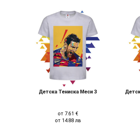
Детска Тениска Меси 3
Детск
от
7.61
€
от
14.88
лв