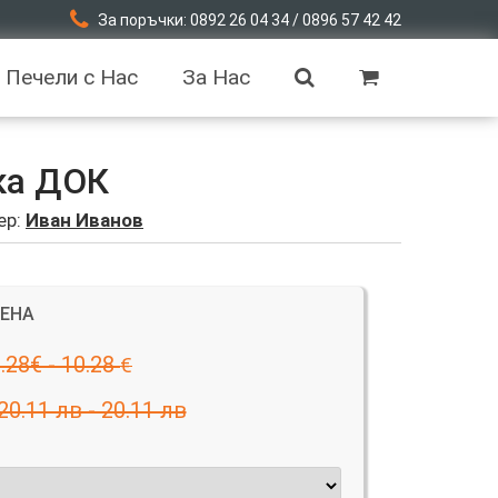
За поръчки: 0892 26 04 34 / 0896 57 42 42
Печели с Нас
За Нас
ка ДОК
ер:
Иван Иванов
ЦЕНА
.28€ - 10.28
€
20.11 лв - 20.11 лв