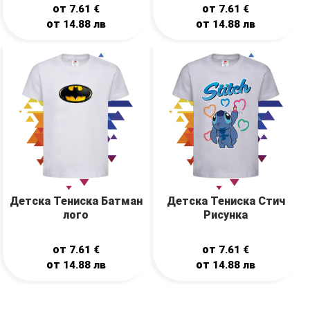
от
от
7.61
€
7.61
€
от
от
14.88
лв
14.88
лв
Детска Тениска Батман
Детска Тениска Стич
лого
Рисунка
от
от
7.61
€
7.61
€
от
от
14.88
лв
14.88
лв