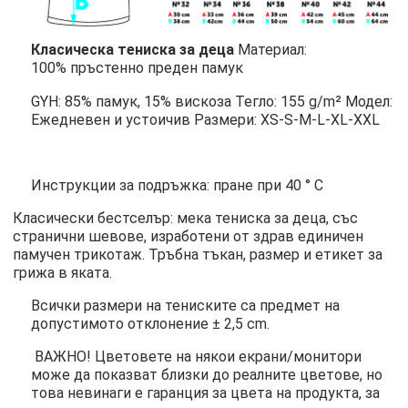
Класическа тениска за деца
Материал:
100% пръстенно преден памук
GYH: 85% памук, 15% вискоза Тегло: 155 g/m² Модел:
Ежедневен и устоичив Размери: XS-S-M-L-XL-XXL
Инструкции за подръжка: пране при 40 ° C
Класически бестселър: мека тениска за деца, със
странични шевове, изработени от здрав единичен
памучен трикотаж. Тръбна тъкан, размер и етикет за
грижа в яката.
Всички размери на тениските са предмет на
допустимото отклонение ± 2,5 cm.
ВАЖНО! Цветовете на някои екрани/монитори
може да показват близки до реалните цветове, но
това невинаги е гаранция за цвета на продукта, за