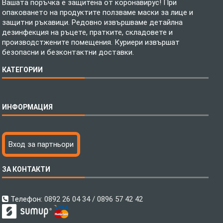
Вашата поръчка е защитена от коронавирус! При
опаковането на продуктите ползваме маски за лице и
защитни ръкавици. Редовно извършваме детайлна
дезинфекция на ръцете, пратките, складовете и
производстжените помещения. Куриери извършат
безопасни и безконтактни доставки.
КАТЕГОРИИ
Спално бельо
ИНФОРМАЦИЯ
Бебешки спални комплекти
Шалтета
Тениски с пълноцветен печат
Технология на печатане
Вход за партньори
Хавлиени кърпи
Файлове за печат
Халати
Доставка
ЗА КОНТАКТИ
Пончо за водни спортове
Как да поръчам?
Микрофибърни Плажни Кърпи
Ценообразуване
Микрофибърни Велурени Кърпи
С какво сме различни?
Телефон:
0892 26 04 34 / 0896 57 42 42
Детски пончота
Контакти
Тениски
Общи Условия