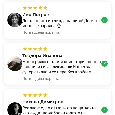
★★★★★
Иво Петров
✓
Доста по-яко изглежда на живо! Детето
много се зарадва 👌
Потвърдена поръчка
★★★★★
Теодора Иванова
Много рядко оставям коментари, но това
✓
наистина си заслужава ❤️ Изглежда
супер стилно и се пере без проблем.
Потвърдена поръчка
★★★★★
Никола Димитров
Реално е едно от малкото неща, които
✓
изглеждат по-добре отколкото на