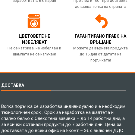
изработват в България
Преглед и тест при доставка
до всяка точка на страната
ЦВЕТОВЕТЕ НЕ
ГАРАНТИРАНО ПРАВО НА
ИЗБЕЛЯВАТ
ВРЪЩАНЕ
Не се изтрива, не избелява и
Можете да върнете продукта
щампата не се напуква!
до 15 дни от датата на
поръчката!
ДОСТАВКА
Всяка поръчка се изработва индивидуално и е необходим
технологичен срок . Срок за изработка на шалтета и
спално бельо с Олекотена завивка – до 14 работни дни, а
за всички останали продукти до 7 работни дни. Цена за
доставката до всеки офис на Еконт – 3€ с включен ДДС.