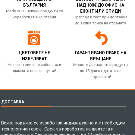
БЪЛГАРИЯ
НАД 100€ ДО ОФИС НА
Made in EU Всички продукти се
ЕКОНТ ИЛИ СПИДИ
изработват в България
Преглед и тест при доставка
до всяка точка на страната
ЦВЕТОВЕТЕ НЕ
ГАРАНТИРАНО ПРАВО НА
ИЗБЕЛЯВАТ
ВРЪЩАНЕ
Не се изтрива, не избелява и
Можете да върнете продукта
щампата не се напуква!
до 15 дни от датата на
поръчката!
ДОСТАВКА
Всяка поръчка се изработва индивидуално и е необходим
технологичен срок . Срок за изработка на шалтета и
спално бельо с Олекотена завивка – до 14 работни дни, а