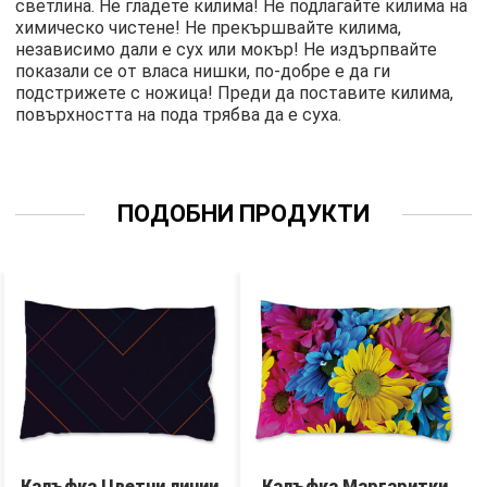
светлина. Не гладете килима! Не подлагайте килима на
химическо чистене! Не прекършвайте килима,
независимо дали е сух или мокър! Не издърпвайте
показали се от власа нишки, по-добре е да ги
подстрижете с ножица! Преди да поставите килима,
повърхността на пода трябва да е суха.
ПОДОБНИ ПРОДУКТИ
Калъфка Цветни линии
Калъфка Маргаритки