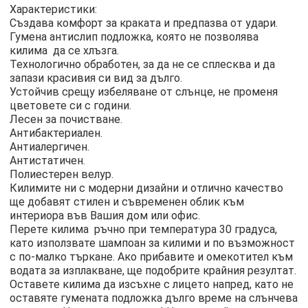
Характеристики:
Създава комфорт за краката и предпазва от удари.
Гумена антислип подложка, която не позволява
килимa да се хлъзга.
Технологично обработен, за да не се сплесква и да
запази красивия си вид за дълго.
Устойчив срещу избеляване от слънце, не променя
цветовете си с години.
Лесен за почистване.
Антибактериален.
Антиалергичен.
Антистатичен.
Полиестерен велур.
Килимите ни с модерни дизайни и отлично качество
ще добавят стилен и съвременен облик към
интериора във Вашия дом или офис.
Перете килимa ръчно при температура 30 градуса,
като използвате шампоан за килими и по възможност
с по-малко търкане. Ако прибавите и омекотител към
водата за изплакване, ще подобрите крайния резултат.
Оставете килима да изсъхне с лицето напред, като не
оставяте гумената подложка дълго време на слънчева