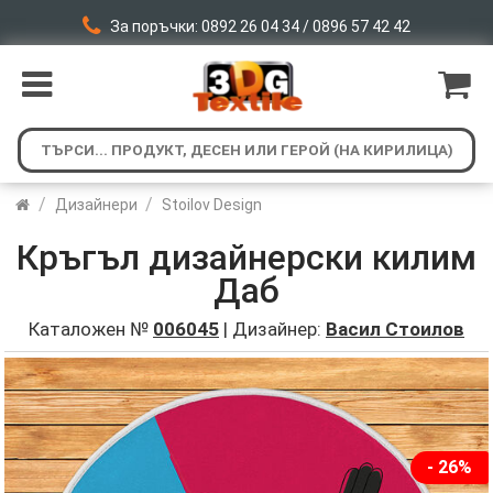
За поръчки: 0892 26 04 34 / 0896 57 42 42
/
/
Дизайнери
Stoilov Design
Кръгъл дизайнерски килим
Даб
Каталожен №
006045
| Дизайнер:
Васил Стоилов
- 26%