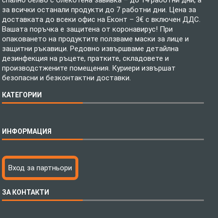
за всички останали продукти до 7 работни дни. Цена за
доставката до всеки офис на Еконт – 3€ с включен ДДС.
Вашата поръчка е защитена от коронавирус! При
опаковането на продуктите ползваме маски за лице и
защитни ръкавици. Редовно извършваме детайлна
дезинфекция на ръцете, пратките, складовете и
производстжените помещения. Куриери извършат
безопасни и безконтактни доставки.
КАТЕГОРИИ
Спално бельо
ИНФОРМАЦИЯ
Бебешки спални комплекти
Шалтета
Тениски с пълноцветен печат
Технология на печатане
Вход за партньори
Хавлиени кърпи
Файлове за печат
Халати
Доставка
ЗА КОНТАКТИ
Пончо за водни спортове
Как да поръчам?
Микрофибърни Плажни Кърпи
Ценообразуване