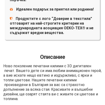
Идеален подарък за приятел или роднина!
Продуктите с лого “Доверие в текстила”
отговарят на най-строгите критерии на
международната асоциация OEKO-TEX® и не
съдържат вредни вещества.
Описание
Ново поколение печатани килими с 3D дигитален
печат. Вашето дете си има любим анимационен герой,
а вие искате нещо евтино и издържливо, с ярки и
топли цветове. Нашите печатани килими
произведени в България за вас са страхотно
допълнение за всяка стая. Красивите и вълшебни
дизайни, ще озарят стаята ви с живите си цветове и
топлина.