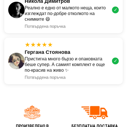
Никола Димитров
Реално е едно от малкото неща, които
✓
изглеждат по-добре отколкото на
снимките 😄
Потвърдена поръчка
★★★★★
Гергана Стоянова
Пристигна много бързо и опаковката
✓
беше супер. А самият комплект е още
по-красив на живо ✨
Потвърдена поръчка
ПРОИЗВЕДЕНО В
БЕЗПЛАТНА ДОСТАВКА