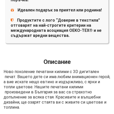
Идеален подарък за приятел или роднина!
Продуктите с лого “Доверие в текстила”
отговарят на най-строгите критерии на
международната асоциация OEKO-TEX® и не
съдържат вредни вещества.
Описание
Ново поколение печатани килими с 3D дигитален
печат. Вашето дете си има любим анимационен герой,
а вие искате нещо евтино и издържливо, с ярки и
топли цветове. Нашите печатани килими
произведени в България за вас са страхотно
допълнение за всяка стая. Красивите и вълшебни
дизайни, ще озарят стаята ви с живите си цветове и
топлина.