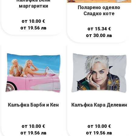
маргаритки
Поларено одеяло
Сладко коте
от
10.00
€
от
19.56
лв
от
15.34
€
от
30.00
лв
Калъфка Барби и Кен
Калъфка Кара Делевин
от
от
10.00
€
10.00
€
от
от
19.56
лв
19.56
лв