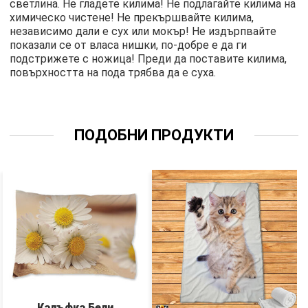
светлина. Не гладете килима! Не подлагайте килима на
химическо чистене! Не прекършвайте килима,
независимо дали е сух или мокър! Не издърпвайте
показали се от власа нишки, по-добре е да ги
подстрижете с ножица! Преди да поставите килима,
повърхността на пода трябва да е суха.
ПОДОБНИ ПРОДУКТИ
Калъфка Бели