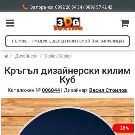
За поръчки: 0892 26 04 34 / 0896 57 42 42
/
/
Дизайнери
Stoilov Design
Кръгъл дизайнерски килим
Куб
Каталожен №
006044
| Дизайнер:
Васил Стоилов
- 26%