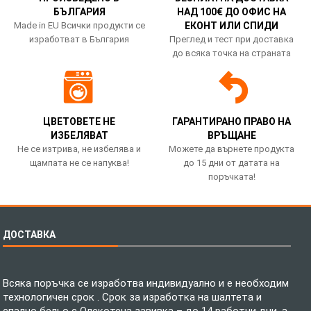
БЪЛГАРИЯ
НАД 100€ ДО ОФИС НА
Made in EU Всички продукти се
ЕКОНТ ИЛИ СПИДИ
изработват в България
Преглед и тест при доставка
до всяка точка на страната
ЦВЕТОВЕТЕ НЕ
ГАРАНТИРАНО ПРАВО НА
ИЗБЕЛЯВАТ
ВРЪЩАНЕ
Не се изтрива, не избелява и
Можете да върнете продукта
щампата не се напуква!
до 15 дни от датата на
поръчката!
ДОСТАВКА
Всяка поръчка се изработва индивидуално и е необходим
технологичен срок . Срок за изработка на шалтета и
спално бельо с Олекотена завивка – до 14 работни дни, а