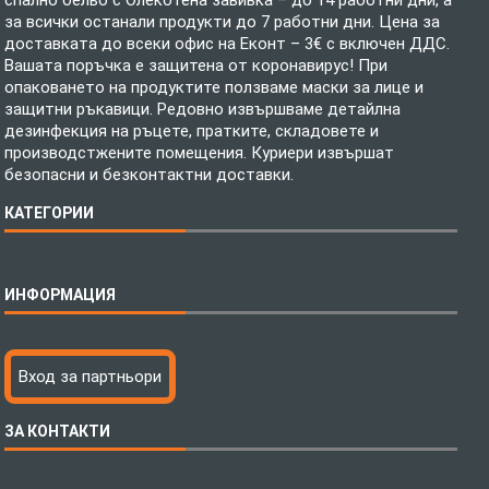
за всички останали продукти до 7 работни дни. Цена за
доставката до всеки офис на Еконт – 3€ с включен ДДС.
Вашата поръчка е защитена от коронавирус! При
опаковането на продуктите ползваме маски за лице и
защитни ръкавици. Редовно извършваме детайлна
дезинфекция на ръцете, пратките, складовете и
производстжените помещения. Куриери извършат
безопасни и безконтактни доставки.
КАТЕГОРИИ
Спално бельо
ИНФОРМАЦИЯ
Бебешки спални комплекти
Шалтета
Тениски с пълноцветен печат
Технология на печатане
Вход за партньори
Хавлиени кърпи
Файлове за печат
Халати
Доставка
ЗА КОНТАКТИ
Пончо за водни спортове
Как да поръчам?
Микрофибърни Плажни Кърпи
Ценообразуване