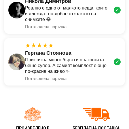
Никола Димитров
Реално е едно от малкото неща, които
✓
изглеждат по-добре отколкото на
снимките 😄
Потвърдена поръчка
★★★★★
Гергана Стоянова
Пристигна много бързо и опаковката
✓
беше супер. А самият комплект е още
по-красив на живо ✨
Потвърдена поръчка
ПРОИЗВЕДЕНО В
БЕЗПЛАТНА ДОСТАВКА