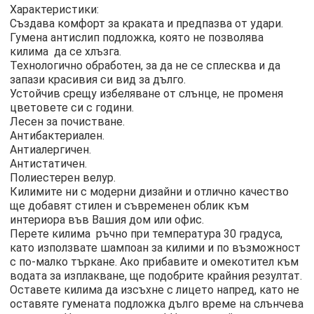
Характеристики:
Създава комфорт за краката и предпазва от удари.
Гумена антислип подложка, която не позволява
килимa да се хлъзга.
Технологично обработен, за да не се сплесква и да
запази красивия си вид за дълго.
Устойчив срещу избеляване от слънце, не променя
цветовете си с години.
Лесен за почистване.
Антибактериален.
Антиалергичен.
Антистатичен.
Полиестерен велур.
Килимите ни с модерни дизайни и отлично качество
ще добавят стилен и съвременен облик към
интериора във Вашия дом или офис.
Перете килимa ръчно при температура 30 градуса,
като използвате шампоан за килими и по възможност
с по-малко търкане. Ако прибавите и омекотител към
водата за изплакване, ще подобрите крайния резултат.
Оставете килима да изсъхне с лицето напред, като не
оставяте гумената подложка дълго време на слънчева