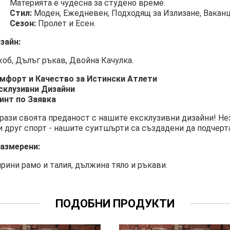
Материята е чудесна за студено време.
Стил:
Моден, Ежедневен, Подходящ за Излизане, Ваканци
Сезон:
Пролет и Есен.
зайн:
об, Дълъг ръкав, Двойна Качулка.
мфорт и Качество за Истински Атлети
склузивни Дизайни
инт по Заявка
рази своята преданост с нашите ексклузивни дизайни! Не
и друг спорт - нашите суитшърти са създадени да подчерт
азмерени:
рини рамо и талия, дължина тяло и ръкави.
ПОДОБНИ ПРОДУКТИ