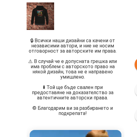
🔒 Всички наши дизайни са качени от
независими автори, и ние не носим
отговорност за авторските им права.
⚠️ В случай че е допусната грешка или
има проблем с авторското право на
някой дизайн, това не е направено
умишлено.
⬇️ Той ще бъде свален при
предоставяне на доказателство за
автентичните авторски права.
©️ Благодарим ви за разбирането и
подкрепата!