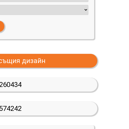
 същия дизайн
260434
574242