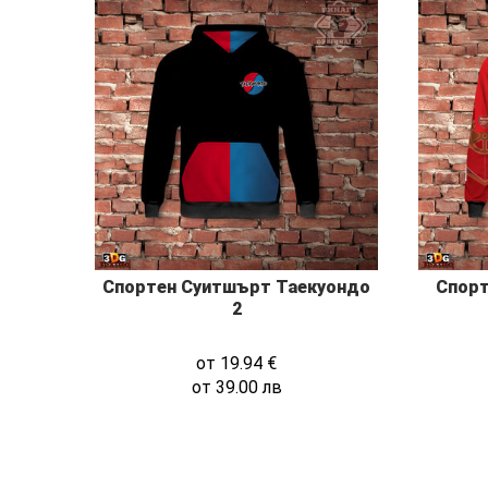
Спортен Суитшърт Таекуондо
Спорт
2
от
19.94
€
от
39.00
лв