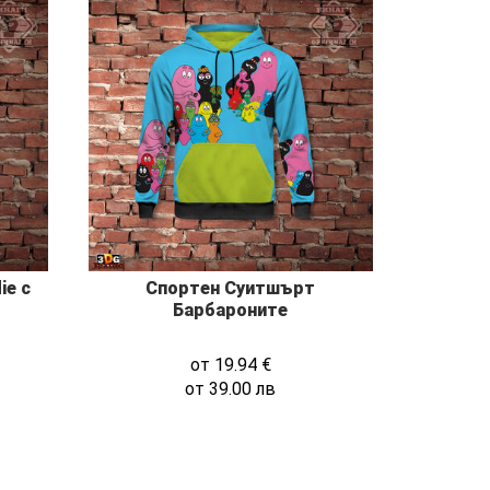
ie с
Спортен Суитшърт
Барбароните
от
19.94
€
от
39.00
лв