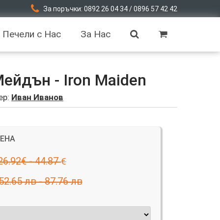
За поръчки: 0892 26 04 34 / 0896 57 42 42
Печели с Нас
За Нас
йдън - Iron Maiden
ер:
Иван Иванов
ЦЕНА
26.92€ - 44.87
€
52.65 лв - 87.76 лв