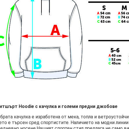
итшърт Hoodie с качулка и големи предни джобове
брата качулка е изработена от мека, топла и ветроустойч
ето е търсен сред спортистите. Наличието на модни линии
едневно носене.Нашият спортен стил предлага не само виз