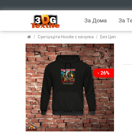
За Дома
За Т
/
/
Суитшърти Hoodie с качулка
Без Цип
- 26%