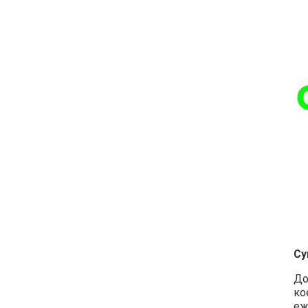
Су
До
ко
еж