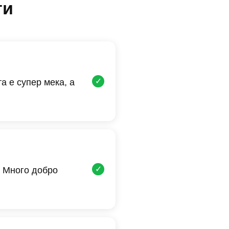
ти
✓
а е супер мека, а
✓
 Много добро