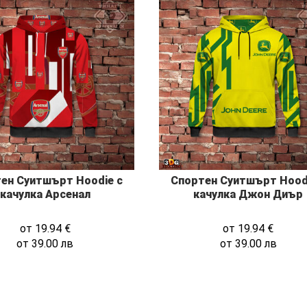
ен Суитшърт Hoodie с
Спортен Суитшърт Hood
качулка Арсенал
качулка Джон Диър
от
19.94
€
от
19.94
€
от
39.00
лв
от
39.00
лв