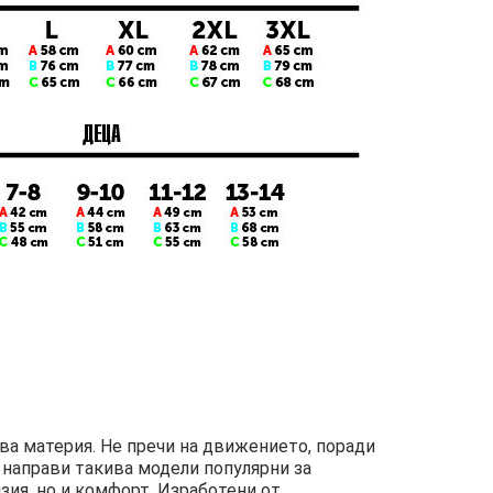
ива материя. Не пречи на движението, поради
 направи такива модели популярни за
ия, но и комфорт. Изработени от