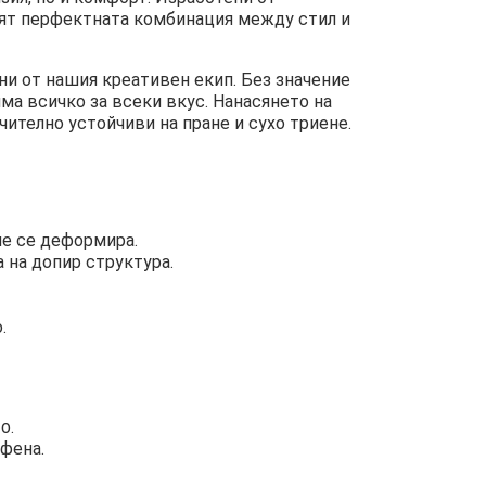
ят перфектната комбинация между стил и
ни от нашия креативен екип. Без значение
има всичко за всеки вкус. Нанасянето на
чително устойчиви на пране и сухо триене.
не се деформира.
 на допир структура.
.
о.
ифена.