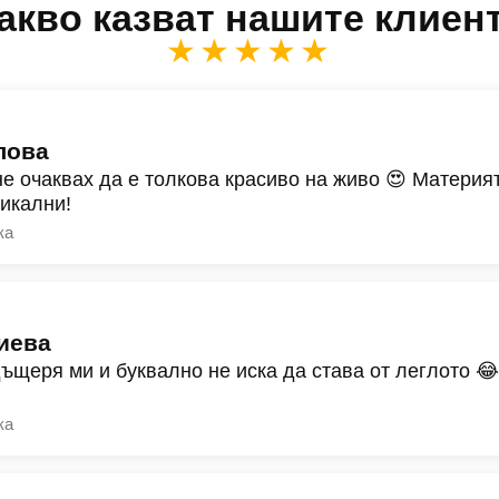
акво казват нашите клиен
★★★★★
лова
не очаквах да е толкова красиво на живо 😍 Материят
никални!
ка
иева
дъщеря ми и буквално не иска да става от леглото 
ка