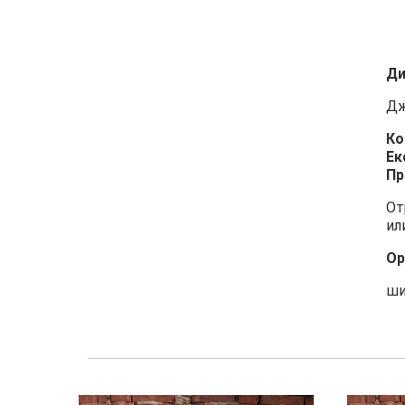
Ди
Дж
Ко
Ек
Пр
От
ил
Ор
ши