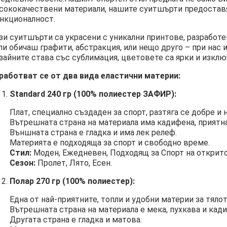
сококачествени материали, нашите суитшърти предостав
нкционалност.
зи суитшърти са украсени с уникални принтове, разработе
ли обичаш графити, абстракция, или нещо друго – при нас 
зайните става със сублимация, цветовете са ярки и изклю
работват се от два вида еластични материи:
Standard 240 гр (100% полиестер ЗАФИР):
Плат, специално създаден за спорт, разтяга се добре и 
Вътрешната страна на материала има кадифена, приятна
Външната страна е гладка и има лек релеф.
Материята е подходяща за спорт и свободно време.
Стил:
Моден, Ежедневен, Подходящ за Спорт на открито
Сезон:
Пролет, Лято, Есен.
Полар 270 гр (100% полиестер):
Една от най-приятните, топли и удобни материи за тялот
Вътрешната страна на материала е мека, пухкава и кад
Другата страна е гладка и матова.