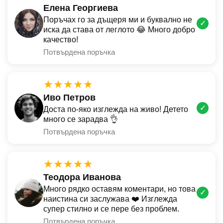
Елена Георгиева
Поръчах го за дъщеря ми и буквално не
✓
иска да става от леглото 😂 Много добро
качество!
Потвърдена поръчка
★★★★★
Иво Петров
✓
Доста по-яко изглежда на живо! Детето
много се зарадва 👌
Потвърдена поръчка
★★★★★
Теодора Иванова
Много рядко оставям коментари, но това
✓
наистина си заслужава ❤️ Изглежда
супер стилно и се пере без проблем.
Потвърдена поръчка