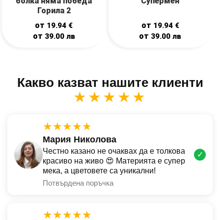
болка няма победа
Супермен
Горила 2
от
от
19.94
€
19.94
€
от
от
39.00
лв
39.00
лв
Какво казват нашите клиенти
★★★★★
★★★★★
Мария Николова
Честно казано не очаквах да е толкова
✓
красиво на живо 😍 Материята е супер
мека, а цветовете са уникални!
Потвърдена поръчка
★★★★★