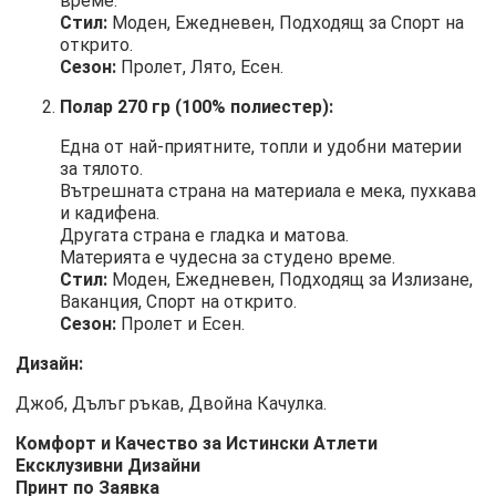
време.
Стил:
Моден, Ежедневен, Подходящ за Спорт на
открито.
Сезон:
Пролет, Лято, Есен.
Полар 270 гр (100% полиестер):
Една от най-приятните, топли и удобни материи
за тялото.
Вътрешната страна на материала е мека, пухкава
и кадифена.
Другата страна е гладка и матова.
Материята е чудесна за студено време.
Стил:
Моден, Ежедневен, Подходящ за Излизане,
Ваканция, Спорт на открито.
Сезон:
Пролет и Есен.
Дизайн:
Джоб, Дълъг ръкав, Двойна Качулка.
Комфорт и Качество за Истински Атлети
Ексклузивни Дизайни
Принт по Заявка