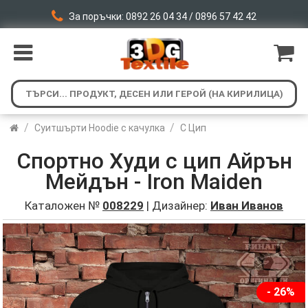
За поръчки: 0892 26 04 34 / 0896 57 42 42
/
/
Суитшърти Hoodie с качулка
С Цип
Спортно Худи с цип Айрън
Мейдън - Iron Maiden
Каталожен №
008229
| Дизайнер:
Иван Иванов
- 26%