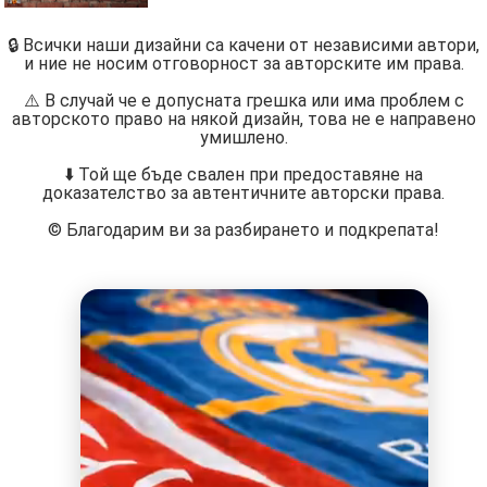
🔒 Всички наши дизайни са качени от независими автори,
и ние не носим отговорност за авторските им права.
⚠️ В случай че е допусната грешка или има проблем с
авторското право на някой дизайн, това не е направено
умишлено.
⬇️ Той ще бъде свален при предоставяне на
доказателство за автентичните авторски права.
©️ Благодарим ви за разбирането и подкрепата!