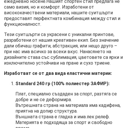
ежедневно носене.Нашият спортен стил предлага не
само визия, но и комфорт. Изработени от
висококачествени материали, нашите суитшърти
предоставят перфектната комбинация между стил и
функционалност.
Тези суитшърти са украсени с уникални принтове,
разработени от нашия креативен екип. Без значение
дали обичаш графити, абстракция, или нещо друго –
при нас има всичко за всеки вкус. Нанасянето на
дизайните става със сублимация, цветовете са ярки и
изключително устойчиви на пране и сухо триене.
Изработват се от два вида еластични материи:
Standard 240 гр (100% полиестер ЗАФИР):
Плат, специално създаден за спорт, разтяга се
добре и не се деформира.
Вътрешната страна на материала има кадифена,
приятна на допир структура.
Външната страна е гладка и има лек релеф.
Материята е подходяща за спорт и свободно