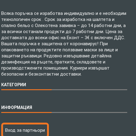
Всяка поръчка се изработва индивидуално и е необходим
технологичен срок . Срок за изработка на шалтета и
спално бельо с Олекотена завивка – до 14 работни дни, а
за всички останали продукти до 7 работни дни. Цена за
доставката до всеки офис на Еконт – 3€ с включен ДДС.
Вашата поръчка е защитена от коронавирус! При
опаковането на продуктите ползваме маски за лице и
защитни ръкавици. Редовно извършваме детайлна
дезинфекция на ръцете, пратките, складовете и
производстжените помещения. Куриери извършат
безопасни и безконтактни доставки.
КАТЕГОРИИ
Спално бельо
ИНФОРМАЦИЯ
Бебешки спални комплекти
Шалтета
Тениски с пълноцветен печат
Технология на печатане
Вход за партньори
Хавлиени кърпи
Файлове за печат