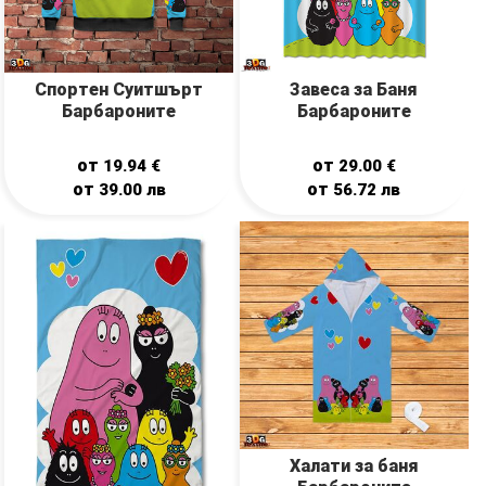
Спортен Суитшърт
Завеса за Баня
Барбароните
Барбароните
от
от
19.94
€
29.00
€
от
от
39.00
лв
56.72
лв
Халати за баня