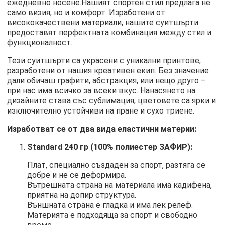
ежедневно носене.Нашият спортен стил предлага не
само визия, но и комфорт. Изработени от
висококачествени материали, нашите суитшърти
предоставят перфектната комбинация между стил и
функционалност.
Тези суитшърти са украсени с уникални принтове,
разработени от нашия креативен екип. Без значение
дали обичаш графити, абстракция, или нещо друго –
при нас има всичко за всеки вкус. Нанасянето на
дизайните става със сублимация, цветовете са ярки и
изключително устойчиви на пране и сухо триене.
Изработват се от два вида еластични материи:
Standard 240 гр (100% полиестер ЗАФИР):
Плат, специално създаден за спорт, разтяга се
добре и не се деформира.
Вътрешната страна на материала има кадифена,
приятна на допир структура.
Външната страна е гладка и има лек релеф.
Материята е подходяща за спорт и свободно