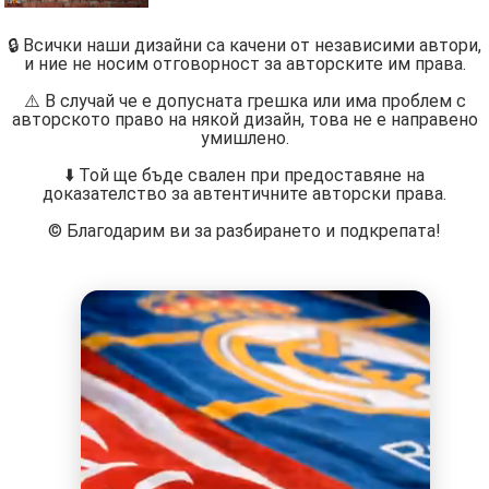
🔒 Всички наши дизайни са качени от независими автори,
и ние не носим отговорност за авторските им права.
⚠️ В случай че е допусната грешка или има проблем с
авторското право на някой дизайн, това не е направено
умишлено.
⬇️ Той ще бъде свален при предоставяне на
доказателство за автентичните авторски права.
©️ Благодарим ви за разбирането и подкрепата!