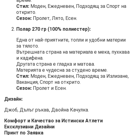
време.
Стил:
Моден, Ежедневен, Подходящ за Спорт на
открито.
Сезон:
Пролет, Лято, Есен.
Полар 270 гр (100% полиестер):
Една от най-приятните, топли и удобни материи
за тялото.
Вътрешната страна на материала е мека, пухкава
и кадифена.
Другата страна е гладка и матова.
Материята е чудесна за студено време.
Стил:
Моден, Ежедневен, Подходящ за Излизане,
Ваканция, Спорт на открито.
Сезон:
Пролет и Есен.
Дизайн:
Джоб, Дълъг ръкав, Двойна Качулка.
Комфорт и Качество за Истински Атлети
Ексклузивни Дизайни
Принт по Заявка