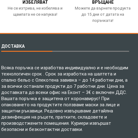
ИЗБЕЛЯВАТ
ВРЪЩАНЕ
Не се изтрива, не избелява и
Можете да върнете продукта
щампата не се напуква!
до 15 дни от датата на
поръчката!
ДОСТАВКА
Всяка поръчка се изработва индивидуално и е необходим
технологичен срок . Срок за изработка на шалтета и
спално бельо с Олекотена завивка – до 14 работни дни, а
за всички останали продукти до 7 работни дни. Цена за
доставката до всеки офис на Еконт – 3€ с включен ДДС.
Вашата поръчка е защитена от коронавирус! При
опаковането на продуктите ползваме маски за лице и
защитни ръкавици. Редовно извършваме детайлна
дезинфекция на ръцете, пратките, складовете и
производстжените помещения. Куриери извършат
безопасни и безконтактни доставки.