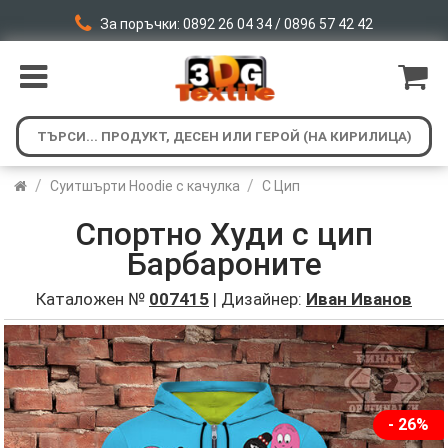
За поръчки: 0892 26 04 34 / 0896 57 42 42
/
/
Суитшърти Hoodie с качулка
С Цип
Спортно Худи с цип
Барбароните
Каталожен №
007415
| Дизайнер:
Иван Иванов
- 26%