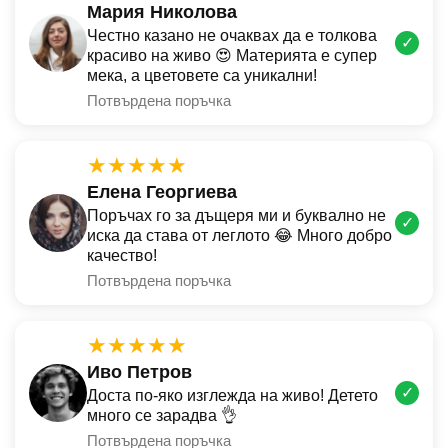
Мария Николова
Честно казано не очаквах да е толкова
✓
красиво на живо 😍 Материята е супер
мека, а цветовете са уникални!
Потвърдена поръчка
★★★★★
Елена Георгиева
Поръчах го за дъщеря ми и буквално не
✓
иска да става от леглото 😂 Много добро
качество!
Потвърдена поръчка
★★★★★
Иво Петров
✓
Доста по-яко изглежда на живо! Детето
много се зарадва 👌
Потвърдена поръчка