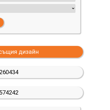
 същия дизайн
260434
574242