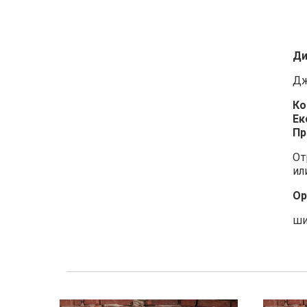
Ди
Дж
Ко
Ек
Пр
От
ил
Ор
ши