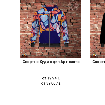
Спортно Худи с цип Арт листа
Спортн
от
19.94
€
от
39.00
лв