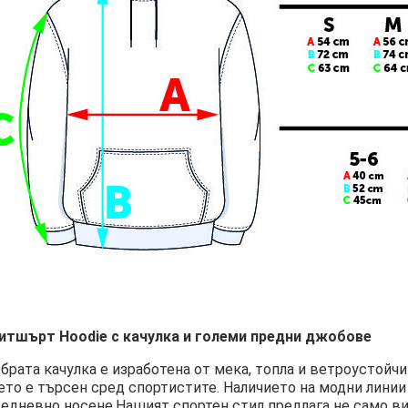
итшърт Hoodie с качулка и големи предни джобове
брата качулка е изработена от мека, топла и ветроустойч
ето е търсен сред спортистите. Наличието на модни линии
едневно носене.Нашият спортен стил предлага не само виз