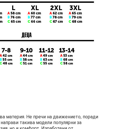
ива материя. Не пречи на движението, поради
 направи такива модели популярни за
ия, но и комфорт. Изработени от