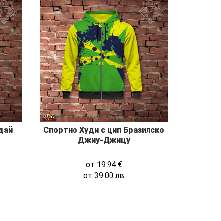
дай
Спортно Худи с цип Бразилско
Джиу-Джицу
от
19.94
€
от
39.00
лв