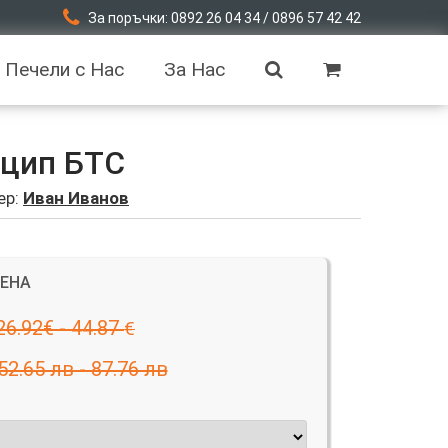
За поръчки: 0892 26 04 34 / 0896 57 42 42
Печели с Нас
За Нас
 цип БТС
ер:
Иван Иванов
ЦЕНА
26.92€ - 44.87
€
52.65 лв - 87.76 лв