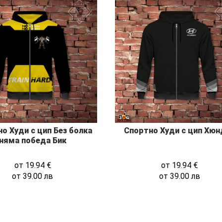
о Худи с цип Без болка
Спортно Худи с цип Хюн
няма победа Бик
от
19.94
€
от
19.94
€
от
39.00
лв
от
39.00
лв