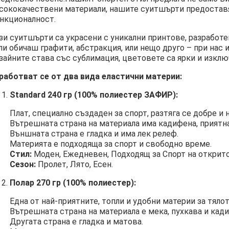
сококачествени материали, нашите суитшърти предостав
нкционалност.
зи суитшърти са украсени с уникални принтове, разработе
ли обичаш графити, абстракция, или нещо друго – при нас 
зайните става със сублимация, цветовете са ярки и изклю
работват се от два вида еластични материи:
Standard 240 гр (100% полиестер ЗАФИР):
Плат, специално създаден за спорт, разтяга се добре и 
Вътрешната страна на материала има кадифена, приятна
Външната страна е гладка и има лек релеф.
Материята е подходяща за спорт и свободно време.
Стил:
Моден, Ежедневен, Подходящ за Спорт на открито
Сезон:
Пролет, Лято, Есен.
Полар 270 гр (100% полиестер):
Една от най-приятните, топли и удобни материи за тялот
Вътрешната страна на материала е мека, пухкава и кад
Другата страна е гладка и матова.