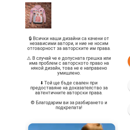
🔒 Всички наши дизайни са качени от
независими автори, и ние не носим
отговорност за авторските им права.
⚠️ В случай че е допусната грешка или
има проблем с авторското право на
някой дизайн, това не е направено
умишлено.
⬇️ Той ще бъде свален при
предоставяне на доказателство за
автентичните авторски права.
©️ Благодарим ви за разбирането и
подкрепата!