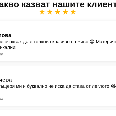
акво казват нашите клиен
★★★★★
лова
не очаквах да е толкова красиво на живо 😍 Материят
никални!
ка
иева
дъщеря ми и буквално не иска да става от леглото 
ка