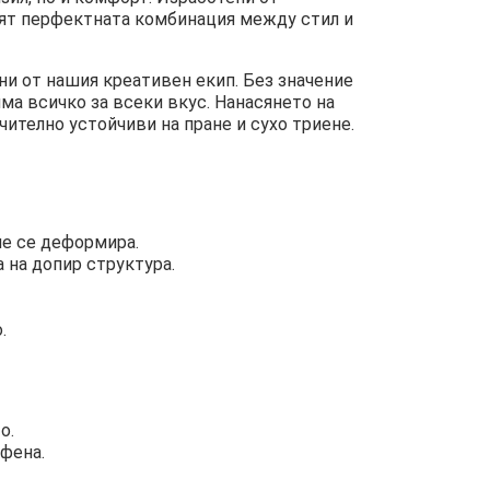
ят перфектната комбинация между стил и
ни от нашия креативен екип. Без значение
има всичко за всеки вкус. Нанасянето на
чително устойчиви на пране и сухо триене.
не се деформира.
 на допир структура.
.
о.
ифена.