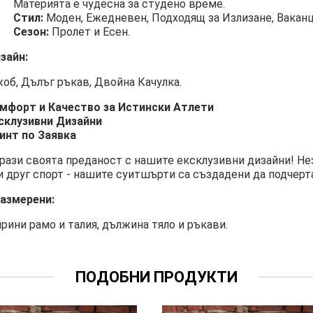
Материята е чудесна за студено време.
Стил:
Моден, Ежедневен, Подходящ за Излизане, Ваканци
Сезон:
Пролет и Есен.
зайн:
об, Дълъг ръкав, Двойна Качулка.
мфорт и Качество за Истински Атлети
склузивни Дизайни
инт по Заявка
рази своята преданост с нашите ексклузивни дизайни! Не
и друг спорт - нашите суитшърти са създадени да подчерт
азмерени:
рини рамо и талия, дължина тяло и ръкави.
ПОДОБНИ ПРОДУКТИ