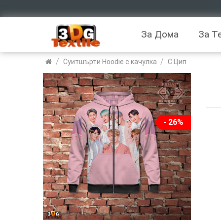
За Дома
За Т
/
/
Суитшърти Hoodie с качулка
С Цип
- 26%