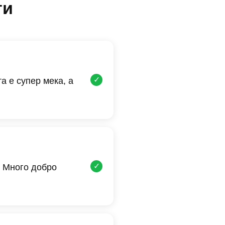
ти
✓
а е супер мека, а
✓
 Много добро