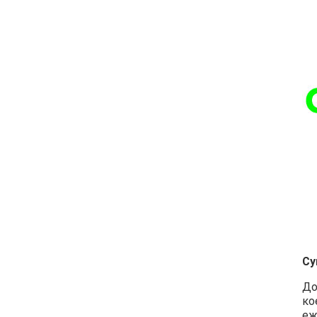
Су
До
ко
еж