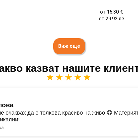
от
15.30
€
от
29.92
лв
Виж още
акво казват нашите клиен
★★★★★
лова
не очаквах да е толкова красиво на живо 😍 Материят
никални!
ка