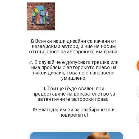
🔒 Всички наши дизайни са качени от
независими автори, и ние не носим
отговорност за авторските им права.
⚠️ В случай че е допусната грешка или
има проблем с авторското право на
някой дизайн, това не е направено
умишлено.
⬇️ Той ще бъде свален при
предоставяне на доказателство за
автентичните авторски права.
©️ Благодарим ви за разбирането и
подкрепата!