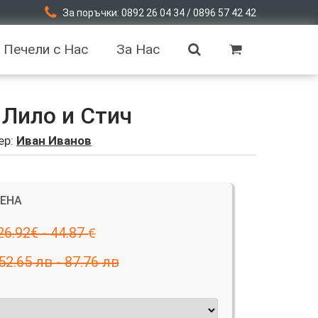
За поръчки: 0892 26 04 34 / 0896 57 42 42
Печели с Нас
За Нас
 Лило и Стич
ер:
Иван Иванов
ЦЕНА
26.92€ - 44.87
€
52.65 лв - 87.76 лв