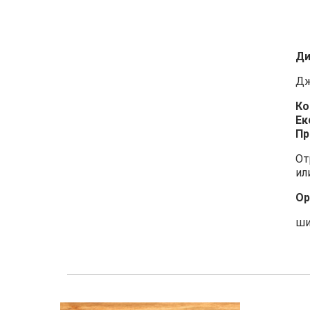
Ди
Дж
Ко
Ек
Пр
От
ил
Ор
ши