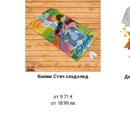
Килим Стич сладолед
Де
от
9.71
€
от
18.99
лв