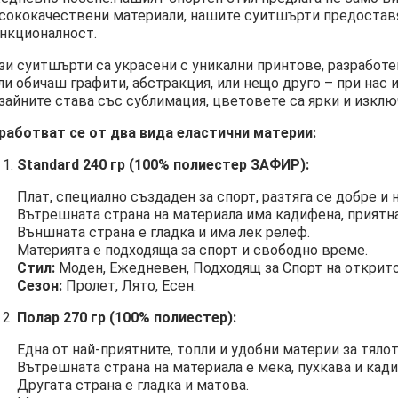
сококачествени материали, нашите суитшърти предостав
нкционалност.
зи суитшърти са украсени с уникални принтове, разработе
ли обичаш графити, абстракция, или нещо друго – при нас 
зайните става със сублимация, цветовете са ярки и изклю
работват се от два вида еластични материи:
Standard 240 гр (100% полиестер ЗАФИР):
Плат, специално създаден за спорт, разтяга се добре и 
Вътрешната страна на материала има кадифена, приятна
Външната страна е гладка и има лек релеф.
Материята е подходяща за спорт и свободно време.
Стил:
Моден, Ежедневен, Подходящ за Спорт на открито
Сезон:
Пролет, Лято, Есен.
Полар 270 гр (100% полиестер):
Една от най-приятните, топли и удобни материи за тялот
Вътрешната страна на материала е мека, пухкава и кад
Другата страна е гладка и матова.