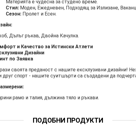
Материята е чудесна за студено време.
Стил:
Моден, Ежедневен, Подходящ за Излизане, Ваканци
Сезон:
Пролет и Есен.
зайн:
об, Дълъг ръкав, Двойна Качулка.
мфорт и Качество за Истински Атлети
склузивни Дизайни
инт по Заявка
рази своята преданост с нашите ексклузивни дизайни! Не
и друг спорт - нашите суитшърти са създадени да подчерт
азмерени:
рини рамо и талия, дължина тяло и ръкави.
ПОДОБНИ ПРОДУКТИ