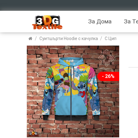
За Дома
За Т
/
/
Суитшърти Hoodie с качулка
С Цип
- 26%