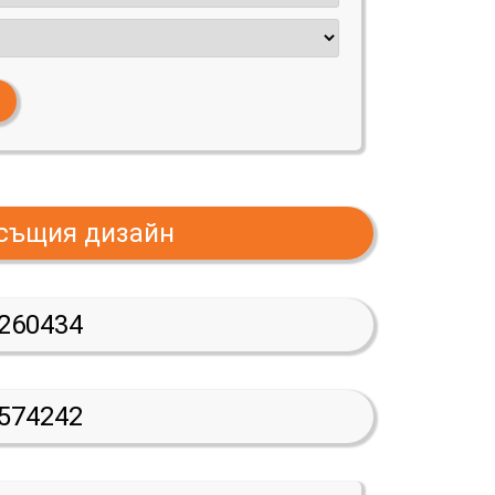
 същия дизайн
260434
574242