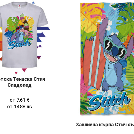
тска Тениска Стич
Сладолед
от
7.61
€
от
14.88
лв
Хавлиена кърпа Стич с