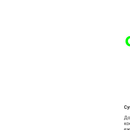
Су
До
ко
еж