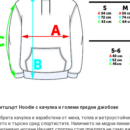
итшърт Hoodie с качулка и големи предни джобове
брата качулка е изработена от мека, топла и ветроустойч
ето е търсен сред спортистите. Наличието на модни линии
едневно носене.Нашият спортен стил предлага не само виз