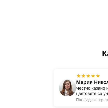
К
★★★★★
Мария Нико
Честно казано 
цветовете са у
Потвърдена поръч