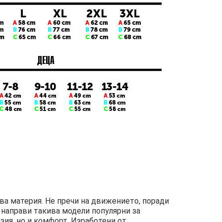
ива материя. Не пречи на движението, поради
 направи такива модели популярни за
ия, но и комфорт. Изработени от