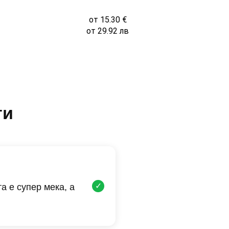
от
15.30
€
от
29.92
лв
ти
✓
а е супер мека, а