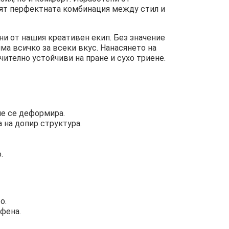
ят перфектната комбинация между стил и
ни от нашия креативен екип. Без значение
има всичко за всеки вкус. Нанасянето на
чително устойчиви на пране и сухо триене.
не се деформира.
 на допир структура.
.
о.
ифена.