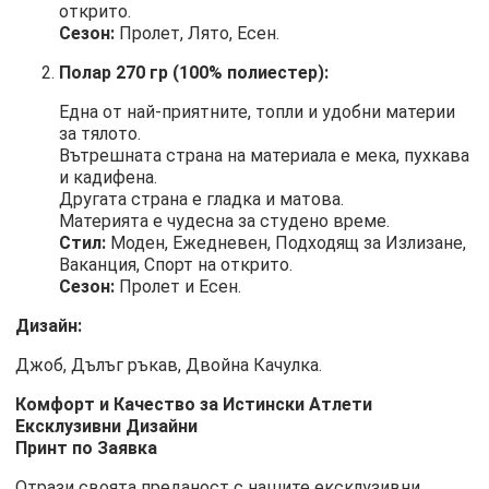
открито.
Сезон:
Пролет, Лято, Есен.
Полар 270 гр (100% полиестер):
Една от най-приятните, топли и удобни материи
за тялото.
Вътрешната страна на материала е мека, пухкава
и кадифена.
Другата страна е гладка и матова.
Материята е чудесна за студено време.
Стил:
Моден, Ежедневен, Подходящ за Излизане,
Ваканция, Спорт на открито.
Сезон:
Пролет и Есен.
Дизайн:
Джоб, Дълъг ръкав, Двойна Качулка.
Комфорт и Качество за Истински Атлети
Ексклузивни Дизайни
Принт по Заявка
Отрази своята преданост с нашите ексклузивни