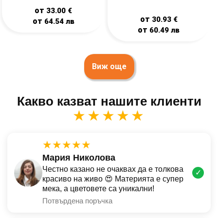
от
33.00
€
от
30.93
€
от
64.54
лв
от
60.49
лв
Виж още
Какво казват нашите клиенти
★★★★★
★★★★★
Мария Николова
Честно казано не очаквах да е толкова
✓
красиво на живо 😍 Материята е супер
мека, а цветовете са уникални!
Потвърдена поръчка