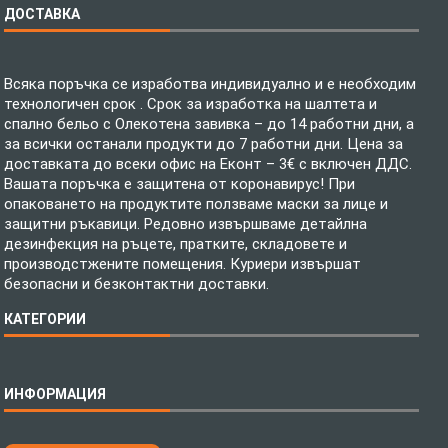
ДОСТАВКА
Всяка поръчка се изработва индивидуално и е необходим
технологичен срок . Срок за изработка на шалтета и
спално бельо с Олекотена завивка – до 14 работни дни, а
за всички останали продукти до 7 работни дни. Цена за
доставката до всеки офис на Еконт – 3€ с включен ДДС.
Вашата поръчка е защитена от коронавирус! При
опаковането на продуктите ползваме маски за лице и
защитни ръкавици. Редовно извършваме детайлна
дезинфекция на ръцете, пратките, складовете и
производстжените помещения. Куриери извършат
безопасни и безконтактни доставки.
КАТЕГОРИИ
Спално бельо
ИНФОРМАЦИЯ
Бебешки спални комплекти
Шалтета