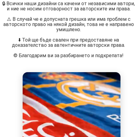
🔒 Всички наши дизайни са качени от независими автори,
и ние не носим отговорност за авторските им права.
⚠️ В случай че е допусната грешка или има проблем с
авторското право на някой дизайн, това не е направено
умишлено.
⬇️ Той ще бъде свален при предоставяне на
доказателство за автентичните авторски права.
©️ Благодарим ви за разбирането и подкрепата!