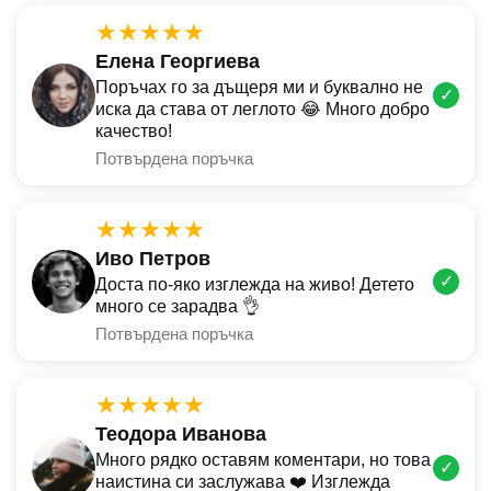
★★★★★
Елена Георгиева
Поръчах го за дъщеря ми и буквално не
✓
иска да става от леглото 😂 Много добро
качество!
Потвърдена поръчка
★★★★★
Иво Петров
✓
Доста по-яко изглежда на живо! Детето
много се зарадва 👌
Потвърдена поръчка
★★★★★
Теодора Иванова
Много рядко оставям коментари, но това
✓
наистина си заслужава ❤️ Изглежда