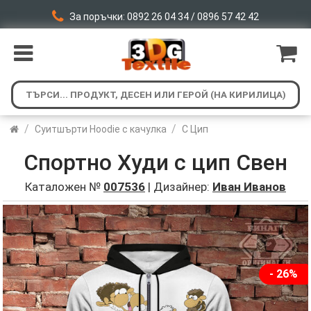
За поръчки: 0892 26 04 34 / 0896 57 42 42
/
/
Суитшърти Hoodie с качулка
С Цип
Спортно Худи с цип Свен
Каталожен №
007536
| Дизайнер:
Иван Иванов
- 26%