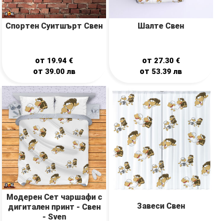
Спортен Суитшърт Свен
Шалте Свен
от
от
19.94
€
27.30
€
от
от
39.00
лв
53.39
лв
Модерен Сет чаршафи с
Завеси Свен
дигитален принт - Свен
- Sven