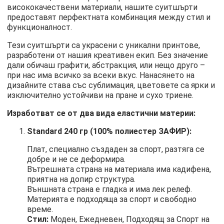
висококачествени материали, нашите суитшърти
предоставят перфектната комбинация между стил и
функционалност.
Тези суитшърти са украсени с уникални принтове,
разработени от нашия креативен екип. Без значение
дали обичаш графити, абстракция, или нещо друго –
при нас има всичко за всеки вкус. Нанасянето на
дизайните става със сублимация, цветовете са ярки и
изключително устойчиви на пране и сухо триене.
Изработват се от два вида еластични материи:
Standard 240 гр (100% полиестер ЗАФИР):
Плат, специално създаден за спорт, разтяга се
добре и не се деформира.
Вътрешната страна на материала има кадифена,
приятна на допир структура.
Външната страна е гладка и има лек релеф.
Материята е подходяща за спорт и свободно
време.
Стил:
Моден, Ежедневен, Подходящ за Спорт на