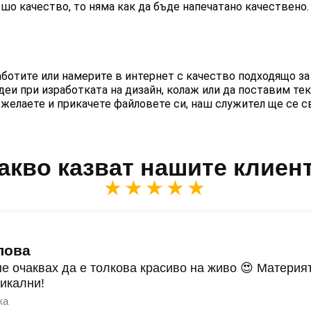
шо качество, то няма как да бъде напечатано качествено.
аботите или намерите в интернет с качество подходящо за
и при изработката на дизайн, колаж или да поставим текс
желаете и прикачете файловете си, наш служител ще се с
акво казват нашите клиен
★★★★★
лова
не очаквах да е толкова красиво на живо 😍 Материят
никални!
ка