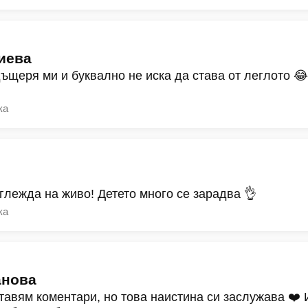
иева
дъщеря ми и буквално не иска да става от леглото 
ка
зглежда на живо! Детето много се зарадва 👌
ка
анова
тавям коментари, но това наистина си заслужава ❤️