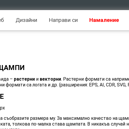
еб
Дизайни
Направи си
Намаление
 ЩАМПИ
вида –
растерни
и
векторни
. Растерни формати са наприм
ни формати са логата и др. (разширения: EPS, AI, CDR, SVG, 
Е
0px
да съобразите размера му. За максимално качество на щам
ката, толкова по-малка става щампата. В никакъв случай 