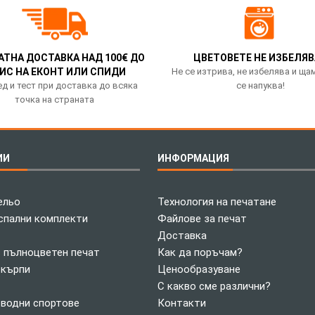
АТНА ДОСТАВКА НАД 100€ ДО
ЦВЕТОВЕТЕ НЕ ИЗБЕЛЯВ
ИС НА ЕКОНТ ИЛИ СПИДИ
Не се изтрива, не избелява и ща
д и тест при доставка до всяка
се напуква!
точка на страната
ИИ
ИНФОРМАЦИЯ
ельо
Технология на печатане
спални комплекти
Файлове за печат
Доставка
с пълноцветен печат
Как да поръчам?
 кърпи
Ценообразуване
С какво сме различни?
 водни спортове
Контакти