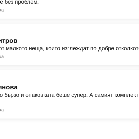
ре без проблем.
ка
итров
от малкото неща, които изглеждат по-добре отколкот
ка
янова
о бързо и опаковката беше супер. А самият комплект
ка