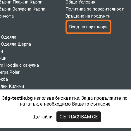
ърни Плажни Кърпи
Общи Условия
ърни Велурени Кърпи
Политика за поверителност
ончота
Връщане на продукти
Вход за партньори
 Одеяла
 Одеяла Шерпа
си
ици
и Hoodie с качулка
erpa Polar
ажба
лни Килими
илими
3dg-textile.bg
използва бисквитки. За да продължите по-
Екипи
нататък, е необходимо Вашето съгласие.
и
лентин
Детайли
СЪГЛАСЯВАМ СЕ
Copyright 2026 3dg-textile.bg