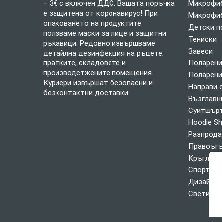
– 3€ с включен ДДС. Вашата поръчка
Микрофиб
е защитена от коронавирус! При
Микрофиб
опаковането на продуктите
Детски п
ползваме маски за лице и защитни
Тениски
ръкавици. Редовно извършваме
Завеси
детайлна дезинфекция на ръцете,
пратките, складовете и
Поларени
производстжените помещения.
Поларени
Куриери извършат безопасни и
Направи 
безконтактни доставки.
Възглавн
Суитшърт
Hoodie Sh
Разпрод
Правоъгъ
Кръгли К
Спортни 
Дизайнер
Свети Ва