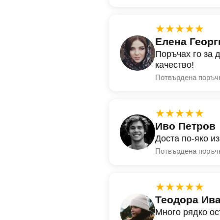
★★★★★
Елена Георг
Поръчах го за 
качество!
Потвърдена поръч
★★★★★
Иво Петров
Доста по-яко и
Потвърдена поръч
★★★★★
Теодора Ив
Много рядко ос