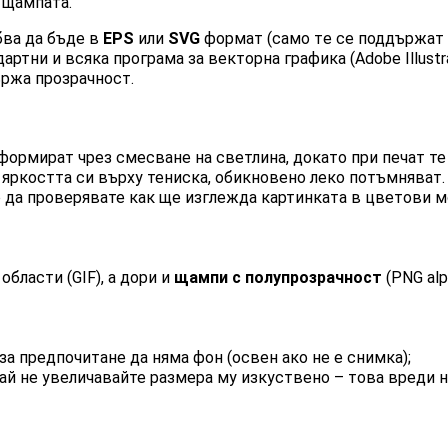
 щампата.
бва да бъде в
EPS
или
SVG
формат (само тe се поддържат
артни и всяка програма за векторна графика (Adobe Illustr
ржа прозрачност.
формират чрез смесване на светлина, докато при печат те 
 яркостта си върху тениска, обикновено леко потъмняват
 да проверявате как ще изглежда картинката в цветови 
бласти (GIF), а дори и
щампи с полупрозрачност
(PNG alp
за предпочитане да няма фон (освен ако не е снимка);
ай не увеличавайте размера му изкуствено – това вреди н