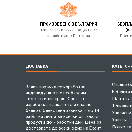
ПРОИЗВЕДЕНО В БЪЛГАРИЯ
БЕЗПЛ
Made in EU Всички продукти се
ОФ
изработват в България
Прегле
ДОСТАВКА
КАТЕГОР
Спално б
Всяка поръчка се изработва
Бебешки 
индивидуално и е необходим
технологичен срок . Срок за
Шалтета
изработка на шалтета и спално
Тениски 
бельо с Олекотена завивка – до 14
Хавлиени
работни дни, а за всички останали
Халати
продукти до 7 работни дни. Цена за
Пончо за
доставката до всеки офис на Еконт