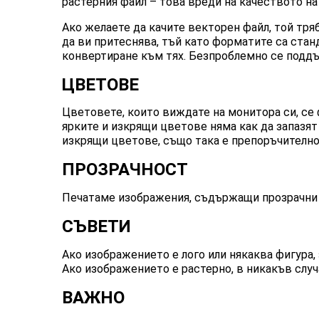
растерния файл – това вреди на качеството на
Ако желаете да качите векторен файл, той тря
да ви притеснява, тъй като форматите са станд
конвертиране към тях. Безпроблемно се поддъ
ЦВЕТОВЕ
Цветовете, които виждате на монитора си, се 
ярките и изкрящи цветове няма как да запазят
изкрящи цветове, също така е препоръчително
ПРОЗРАЧНОСТ
Печатаме изображения, съдържащи прозрачни о
СЪВЕТИ
Ако изображението е лого или някаква фигура, 
Ако изображението е растерно, в никакъв случ
ВАЖНО