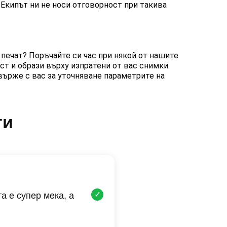
 Екипът ни не носи отговорност при такива
 печат? Поръчайте си час при някой от нашите
т и образи върху изпратени от вас снимки.
върже с вас за уточняване параметрите на
ти
✓
а е супер мека, а