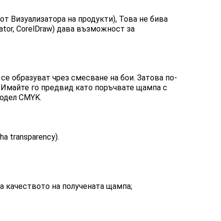
 от
Визуализатора на продукти
), Това не бива
ator, CorelDraw) дава възможност за
се образуват чрез смесване на бои. Затова по-
. Имайте го предвид като поръчвате щампа с
модел CMYK.
ha transparency).
а качеството на получената щампа;