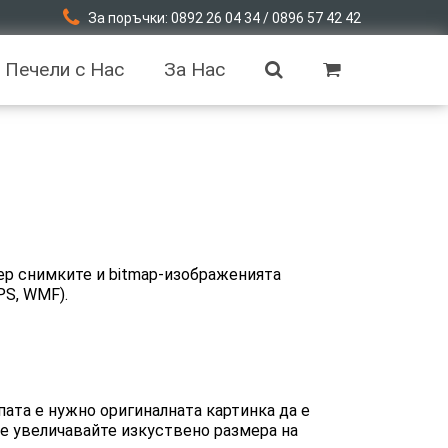
За поръчки: 0892 26 04 34 / 0896 57 42 42
Печели с Нас
За Нас
ер снимките и bitmap-изображенията
PS, WMF).
пата е нужно оригиналната картинка да е
не увеличавайте изкуствено размера на