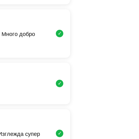
✓
 Много добро
✓
✓
 Изглежда супер