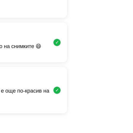
✓
о на снимките 😄
✓
 е още по-красив на