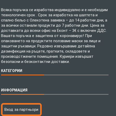
Всяка поръчка се изработва индивидуално и е необходим
технологичен срок . Срок за изработка на шалтета и
спално бельо с Олекотена завивка – до 14 работни дни, а
за всички останали продукти до 7 работни дни. Цена за
доставката до всеки офис на Еконт – 3€ с включен ДДС.
Вашата поръчка е защитена от коронавирус! При
опаковането на продуктите ползваме маски за лице и
защитни ръкавици. Редовно извършваме детайлна
дезинфекция на ръцете, пратките, складовете и
производстжените помещения. Куриери извършат
безопасни и безконтактни доставки.
КАТЕГОРИИ
Спално бельо
ИНФОРМАЦИЯ
Бебешки спални комплекти
Шалтета
Тениски с пълноцветен печат
Технология на печатане
Вход за партньори
Хавлиени кърпи
Файлове за печат