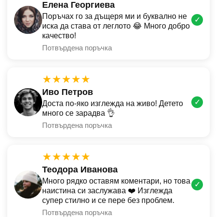
Елена Георгиева
Поръчах го за дъщеря ми и буквално не
✓
иска да става от леглото 😂 Много добро
качество!
Потвърдена поръчка
★★★★★
Иво Петров
✓
Доста по-яко изглежда на живо! Детето
много се зарадва 👌
Потвърдена поръчка
★★★★★
Теодора Иванова
Много рядко оставям коментари, но това
✓
наистина си заслужава ❤️ Изглежда
супер стилно и се пере без проблем.
Потвърдена поръчка