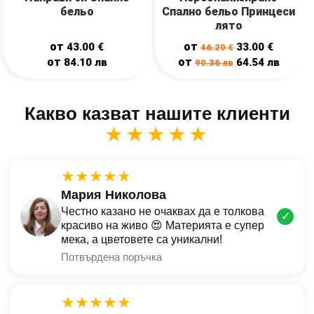
бельо
Спално бельо Принцеси
лято
от
от
43.00
€
33.00
€
46.20
€
от
от
84.10
лв
64.54
лв
90.36
лв
Какво казват нашите клиенти
★★★★★
★★★★★
Мария Николова
Честно казано не очаквах да е толкова
✓
красиво на живо 😍 Материята е супер
мека, а цветовете са уникални!
Потвърдена поръчка
★★★★★