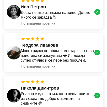
★★★★★
Иво Петров
✓
Доста по-яко изглежда на живо! Детето
много се зарадва 👌
Потвърдена поръчка
★★★★★
Теодора Иванова
Много рядко оставям коментари, но това
✓
наистина си заслужава ❤️ Изглежда
супер стилно и се пере без проблем.
Потвърдена поръчка
★★★★★
Никола Димитров
Реално е едно от малкото неща, които
✓
изглеждат по-добре отколкото на
снимките 😄