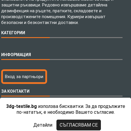
защитни ръкавици. Редовно извършваме детайлна
дезинфекция на ръцете, пратките, складовете и
производстжените помещения. Куриери извършат
безопасни и безконтактни доставки.
КАТЕГОРИИ
Спално бельо
ИНФОРМАЦИЯ
Бебешки спални комплекти
Шалтета
Тениски с пълноцветен печат
Технология на печатане
Вход за партньори
Хавлиени кърпи
Файлове за печат
Халати
Доставка
ЗА КОНТАКТИ
Пончо за водни спортове
Как да поръчам?
Микрофибърни Плажни Кърпи
Ценообразуване
3dg-textile.bg
използва бисквитки. За да продължите
Микрофибърни Велурени Кърпи
С какво сме различни?
Телефон:
0892 26 04 34 / 0896 57 42 42
по-нататък, е необходимо Вашето съгласие.
Детски пончота
Контакти
Тениски
Общи Условия
Детайли
СЪГЛАСЯВАМ СЕ
Завеси
Политика за поверителност