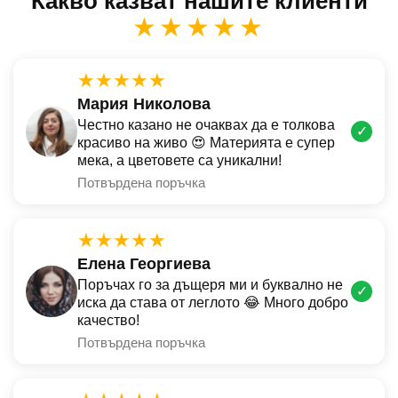
Какво казват нашите клиенти
★★★★★
★★★★★
Мария Николова
Честно казано не очаквах да е толкова
✓
красиво на живо 😍 Материята е супер
мека, а цветовете са уникални!
Потвърдена поръчка
★★★★★
Елена Георгиева
Поръчах го за дъщеря ми и буквално не
✓
иска да става от леглото 😂 Много добро
качество!
Потвърдена поръчка