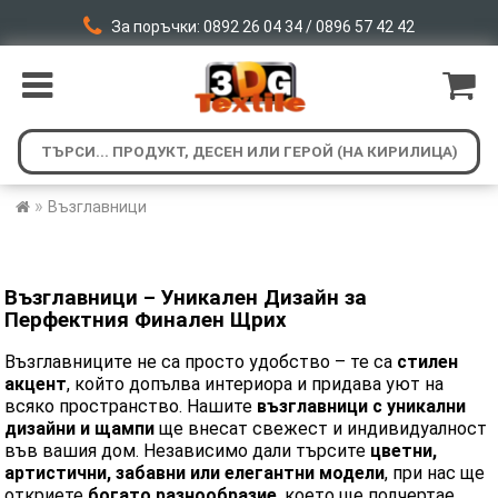
За поръчки: 0892 26 04 34 / 0896 57 42 42
»
Възглавници
Възглавници – Уникален Дизайн за
Перфектния Финален Щрих
Възглавниците не са просто удобство – те са
стилен
акцент
, който допълва интериора и придава уют на
всяко пространство. Нашите
възглавници с уникални
дизайни и щампи
ще внесат свежест и индивидуалност
във вашия дом. Независимо дали търсите
цветни,
артистични, забавни или елегантни модели
, при нас ще
откриете
богато разнообразие
, което ще подчертае