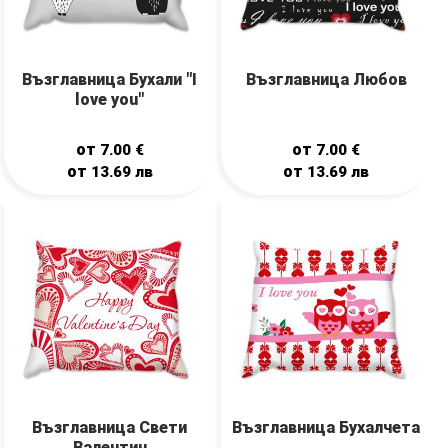
Възглавница Бухали "I
Възглавница Любов
love you"
от
от
7.00
€
7.00
€
от
от
13.69
лв
13.69
лв
Възглавница Свети
Възглавница Бухалчета
Валентин