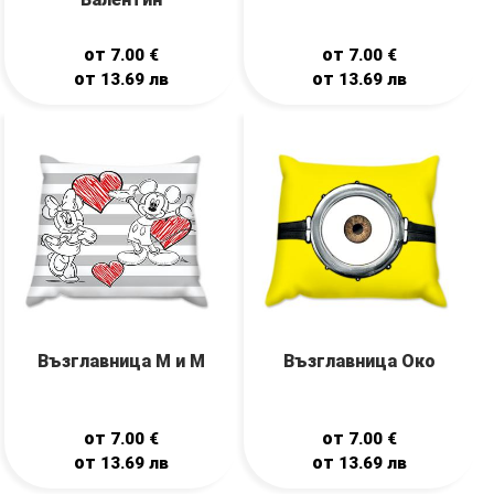
от
от
7.00
€
7.00
€
от
от
13.69
лв
13.69
лв
Възглавница М и М
Възглавница Око
от
от
7.00
€
7.00
€
от
от
13.69
лв
13.69
лв