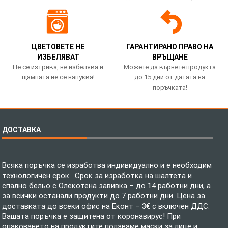
ЦВЕТОВЕТЕ НЕ
ГАРАНТИРАНО ПРАВО НА
ИЗБЕЛЯВАТ
ВРЪЩАНЕ
Не се изтрива, не избелява и
Можете да върнете продукта
щампата не се напуква!
до 15 дни от датата на
поръчката!
ДОСТАВКА
Всяка поръчка се изработва индивидуално и е необходим
технологичен срок . Срок за изработка на шалтета и
спално бельо с Олекотена завивка – до 14 работни дни, а
за всички останали продукти до 7 работни дни. Цена за
доставката до всеки офис на Еконт – 3€ с включен ДДС.
Вашата поръчка е защитена от коронавирус! При
опаковането на продуктите ползваме маски за лице и