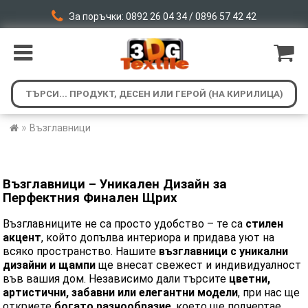
За поръчки: 0892 26 04 34 / 0896 57 42 42
»
Възглавници
Възглавници – Уникален Дизайн за
Перфектния Финален Щрих
Възглавниците не са просто удобство – те са
стилен
акцент
, който допълва интериора и придава уют на
всяко пространство. Нашите
възглавници с уникални
дизайни и щампи
ще внесат свежест и индивидуалност
във вашия дом. Независимо дали търсите
цветни,
артистични, забавни или елегантни модели
, при нас ще
откриете
богато разнообразие
, което ще подчертае