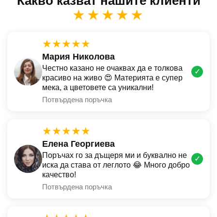
Какво казват нашите клиенти
★★★★★
★★★★★
Мария Николова
Честно казано не очаквах да е толкова
✓
красиво на живо 😍 Материята е супер
мека, а цветовете са уникални!
Потвърдена поръчка
★★★★★
Елена Георгиева
Поръчах го за дъщеря ми и буквално не
✓
иска да става от леглото 😂 Много добро
качество!
Потвърдена поръчка