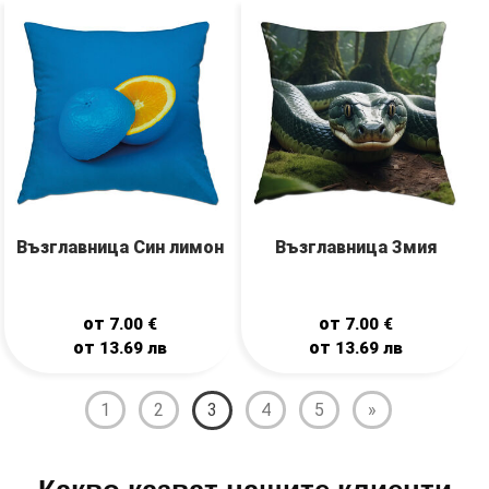
Възглавница Син лимон
Възглавница Змия
от
от
7.00
€
7.00
€
от
от
13.69
лв
13.69
лв
1
2
3
4
5
»