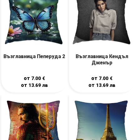
Възглавница Пеперуда 2
Възглавница Кендъл
Дженър
от
от
7.00
€
7.00
€
от
от
13.69
лв
13.69
лв