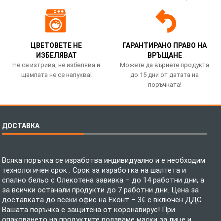
ЦВЕТОВЕТЕ НЕ
ГАРАНТИРАНО ПРАВО НА
ИЗБЕЛЯВАТ
ВРЪЩАНЕ
Не се изтрива, не избелява и
Можете да върнете продукта
щампата не се напуква!
до 15 дни от датата на
поръчката!
ДОСТАВКА
Всяка поръчка се изработва индивидуално и е необходим
технологичен срок . Срок за изработка на шалтета и
спално бельо с Олекотена завивка – до 14 работни дни, а
за всички останали продукти до 7 работни дни. Цена за
доставката до всеки офис на Еконт – 3€ с включен ДДС.
Вашата поръчка е защитена от коронавирус! При
опаковането на продуктите ползваме маски за лице и