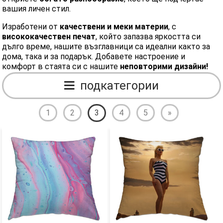
вашия личен стил.
Изработени от
качествени и меки материи
, с
висококачествен печат
, който запазва яркостта си
дълго време, нашите възглавници са идеални както за
дома, така и за подарък. Добавете настроение и
комфорт в стаята си с нашите
неповторими дизайни!
подкатегории
1
2
3
4
5
»