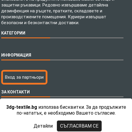
защитни ръкавици. Редовно извършваме детайлна
дезинфекция на ръцете, пратките, складовете и
производстжените помещения. Куриери извършат
безопасни и безконтактни доставки.
КАТЕГОРИИ
Спално бельо
ИНФОРМАЦИЯ
Бебешки спални комплекти
Шалтета
Тениски с пълноцветен печат
Технология на печатане
Вход за партньори
Хавлиени кърпи
Файлове за печат
Халати
Доставка
ЗА КОНТАКТИ
Пончо за водни спортове
Как да поръчам?
Микрофибърни Плажни Кърпи
Ценообразуване
3dg-textile.bg
използва бисквитки. За да продължите
Микрофибърни Велурени Кърпи
С какво сме различни?
Телефон:
0892 26 04 34 / 0896 57 42 42
по-нататък, е необходимо Вашето съгласие.
Детски пончота
Контакти
Тениски
Общи Условия
Детайли
СЪГЛАСЯВАМ СЕ
Завеси
Политика за поверителност