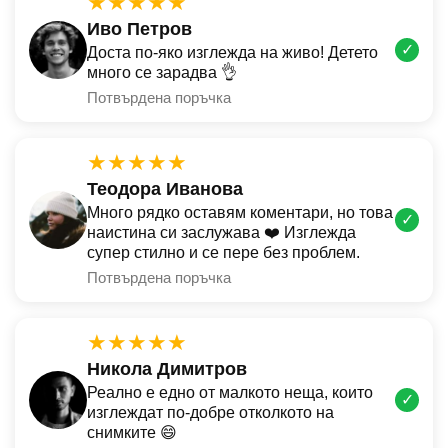
★★★★★
Иво Петров
✓
Доста по-яко изглежда на живо! Детето
много се зарадва 👌
Потвърдена поръчка
★★★★★
Теодора Иванова
Много рядко оставям коментари, но това
✓
наистина си заслужава ❤️ Изглежда
супер стилно и се пере без проблем.
Потвърдена поръчка
★★★★★
Никола Димитров
Реално е едно от малкото неща, които
✓
изглеждат по-добре отколкото на
снимките 😄