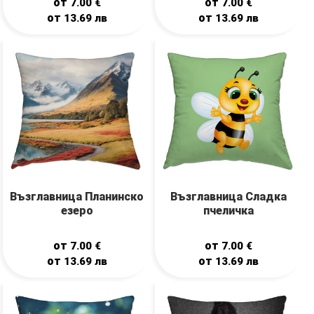
от
от
7.00
€
7.00
€
от
от
13.69
лв
13.69
лв
Възглавница Планинско
Възглавница Сладка
езеро
пчеличка
от
от
7.00
€
7.00
€
от
от
13.69
лв
13.69
лв