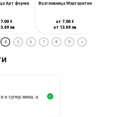
ца Арт форми
Възглавница Маргаритки
т
7.00
€
от
7.00
€
13.69
лв
от
13.69
лв
4
5
6
7
8
9
»
ти
✓
а е супер мека, а