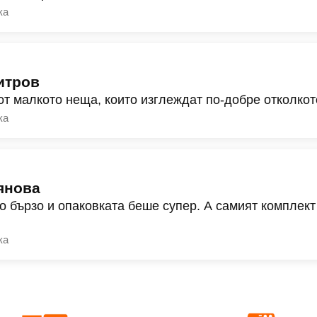
ка
итров
от малкото неща, които изглеждат по-добре отколкот
ка
янова
о бързо и опаковката беше супер. А самият комплект
ка