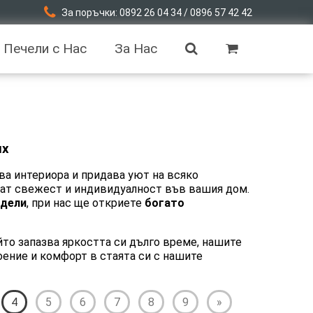
За поръчки: 0892 26 04 34 / 0896 57 42 42
Печели с Нас
За Нас
их
лва интериора и придава уют на всяко
ат свежест и индивидуалност във вашия дом.
одели
, при нас ще откриете
богато
ойто запазва яркостта си дълго време, нашите
оение и комфорт в стаята си с нашите
4
5
6
7
8
9
»