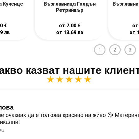
а Кученце
Възглавница Голдън
Възглавни
Ретрийвър
00
€
от
7.00
€
о
69
лв
от
13.69
лв
от
1
2
3
акво казват нашите клиен
★★★★★
лова
не очаквах да е толкова красиво на живо 😍 Материят
никални!
ка