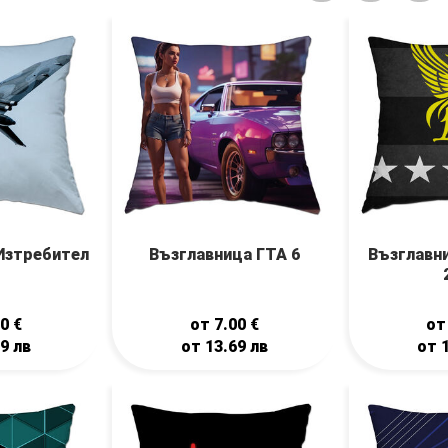
Изтребител
Възглавница ГТА 6
Възглавн
00
€
от
7.00
€
о
69
лв
от
13.69
лв
от