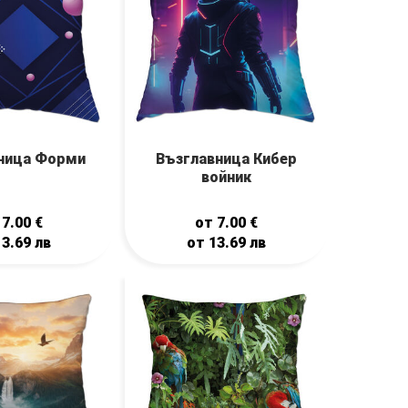
ница Форми
Възглавница Кибер
войник
т
7.00
€
от
7.00
€
13.69
лв
от
13.69
лв