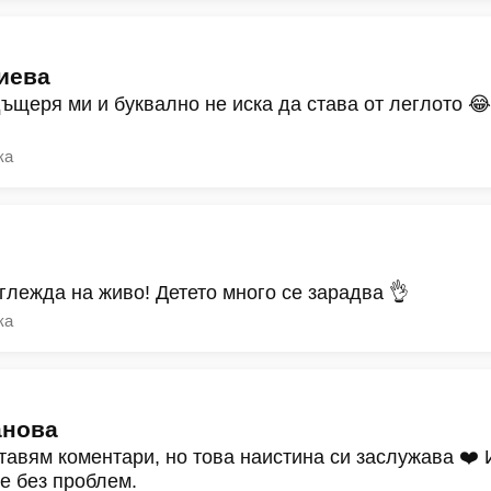
иева
дъщеря ми и буквално не иска да става от леглото 
ка
зглежда на живо! Детето много се зарадва 👌
ка
анова
тавям коментари, но това наистина си заслужава ❤️
ре без проблем.