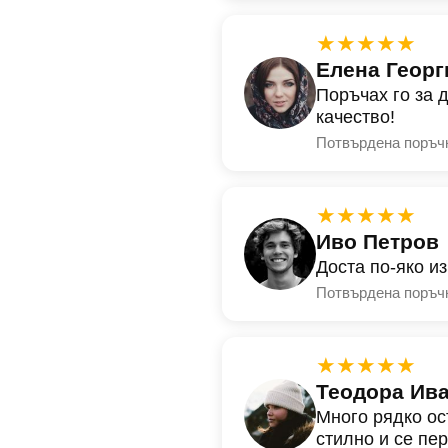
★★★★★
Елена Георг
Поръчах го за 
качество!
Потвърдена поръч
★★★★★
Иво Петров
Доста по-яко и
Потвърдена поръч
★★★★★
Теодора Ив
Много рядко ос
стилно и се пе