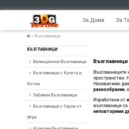
За Дома
За Т
»
Възглавници
ВЪЗГЛАВНИЦИ
Възглавници
Великденски Възглавници
Възглавниците н
Възглавници с Кучета и
пространство.
Независимо да
Котки
разнообразие
,
Забавни Възглавници
Изработени от
възглавници са 
Възглавници с Герои от
неповторими ди
Игри
Коледни Възглавници