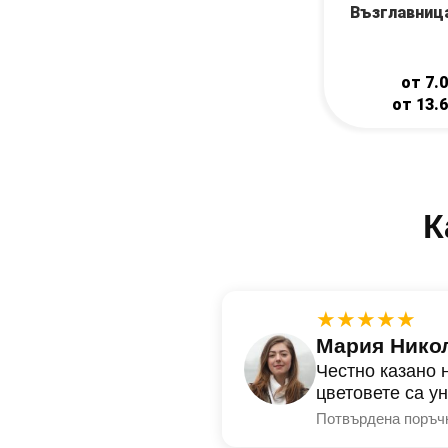
Възглавниц
от
7.
от
13.
К
★★★★★
Мария Нико
Честно казано 
цветовете са у
Потвърдена поръч