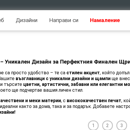
еб
Дизайни
Направи си
Намаление
 – Уникален Дизайн за Перфектния Финален Щр
е са просто удобство – те са
стилен акцент
, който допъ
 Нашите
възглавници с уникални дизайни и щампи
ще внес
ли търсите
цветни, артистични, забавни или елегантни м
 което ще подчертае вашия личен стил.
качествени и меки материи
, с
висококачествен печат
, к
идеални както за дома, така и за подарък. Добавете настр
зайни!
1
2
3