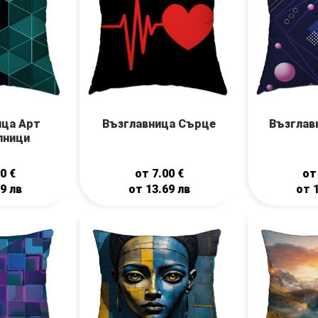
ица Арт
Възглавница Сърце
Възглав
лници
00
€
от
7.00
€
о
69
лв
от
13.69
лв
от