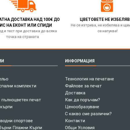
АТНА ДОСТАВКА НАД 100€ ДО
ЦВЕТОВЕТЕ НЕ ИЗБЕЛЯВ
ИС НА ЕКОНТ ИЛИ СПИДИ
Не се изтрива, не избелява и ща
д и тест при доставка до всяка
се напуква!
точка на страната
ИИ
ИНФОРМАЦИЯ
ельо
Технология на печатане
спални комплекти
Файлове за печат
Доставка
с пълноцветен печат
Как да поръчам?
 кърпи
Ценообразуване
С какво сме различни?
 водни спортове
Контакти
ърни Плажни Кърпи
Общи Условия