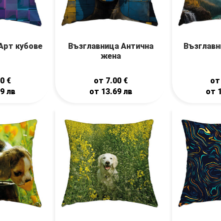
Арт кубове
Възглавница Антична
Възглавн
жена
00
€
от
7.00
€
о
69
лв
от
13.69
лв
от