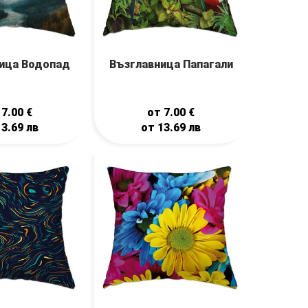
ица Водопад
Възглавница Папагали
т
7.00
€
от
7.00
€
13.69
лв
от
13.69
лв