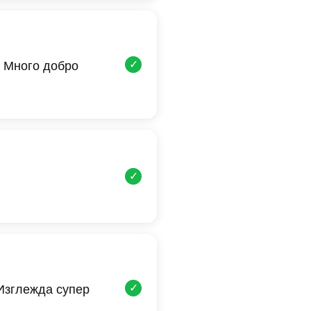
✓
 Много добро
✓
✓
 Изглежда супер