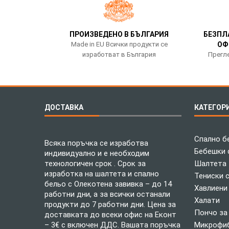
ПРОИЗВЕДЕНО В БЪЛГАРИЯ
БЕЗПЛ
Made in EU Всички продукти се
ОФ
изработват в България
Прегле
ДОСТАВКА
КАТЕГОР
Спално б
Всяка поръчка се изработва
Бебешки 
индивидуално и е необходим
технологичен срок . Срок за
Шалтета
изработка на шалтета и спално
Тениски 
бельо с Олекотена завивка – до 14
Хавлиени
работни дни, а за всички останали
Халати
продукти до 7 работни дни. Цена за
Пончо за
доставката до всеки офис на Еконт
– 3€ с включен ДДС. Вашата поръчка
Микрофиб