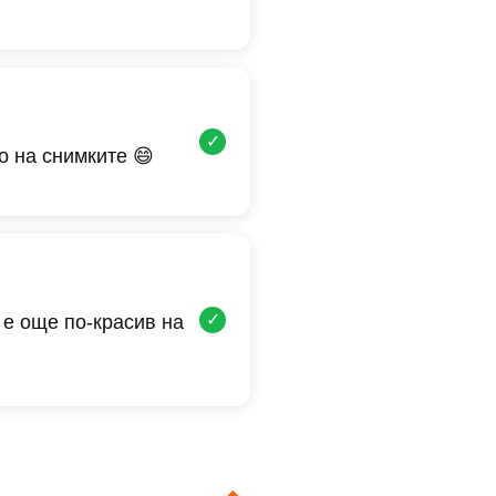
✓
о на снимките 😄
✓
 е още по-красив на