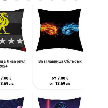
ица Ливърпул
Възглавница Сблъсък
2024
т
7.00
€
от
7.00
€
13.69
лв
от
13.69
лв