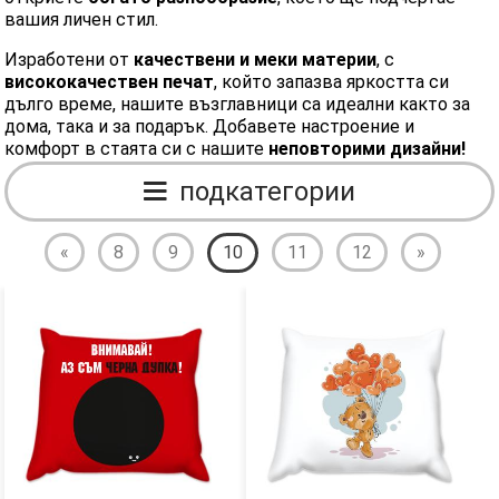
вашия личен стил.
Изработени от
качествени и меки материи
, с
висококачествен печат
, който запазва яркостта си
дълго време, нашите възглавници са идеални както за
дома, така и за подарък. Добавете настроение и
комфорт в стаята си с нашите
неповторими дизайни!
подкатегории
«
8
9
10
11
12
»