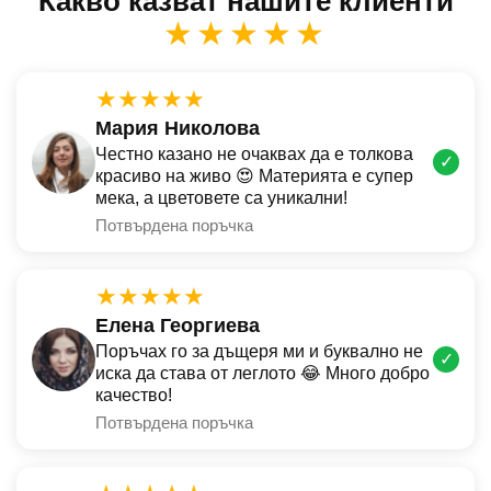
Какво казват нашите клиенти
★★★★★
★★★★★
Мария Николова
Честно казано не очаквах да е толкова
✓
красиво на живо 😍 Материята е супер
мека, а цветовете са уникални!
Потвърдена поръчка
★★★★★
Елена Георгиева
Поръчах го за дъщеря ми и буквално не
✓
иска да става от леглото 😂 Много добро
качество!
Потвърдена поръчка