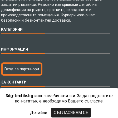
защитни ръкавици. Редовно извършваме детайлна
дезинфекция на ръцете, пратките, складовете и
производстжените помещения. Куриери извършат
безопасни и безконтактни доставки.
КАТЕГОРИИ
Спално бельо
ИНФОРМАЦИЯ
Бебешки спални комплекти
Шалтета
Тениски с пълноцветен печат
Технология на печатане
Вход за партньори
Хавлиени кърпи
Файлове за печат
Халати
Доставка
ЗА КОНТАКТИ
Пончо за водни спортове
Как да поръчам?
Микрофибърни Плажни Кърпи
Ценообразуване
3dg-textile.bg
използва бисквитки. За да продължите
Микрофибърни Велурени Кърпи
С какво сме различни?
Телефон:
0892 26 04 34 / 0896 57 42 42
по-нататък, е необходимо Вашето съгласие.
Детски пончота
Контакти
Тениски
Общи Условия
Детайли
СЪГЛАСЯВАМ СЕ
Завеси
Политика за поверителност