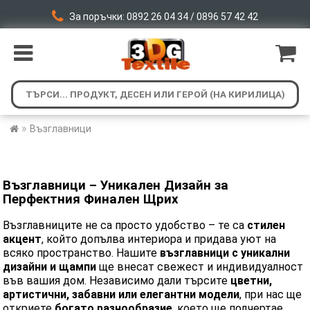
За поръчки: 0892 26 04 34 / 0896 57 42 42
»
Възглавници
Възглавници – Уникален Дизайн за
Перфектния Финален Щрих
Възглавниците не са просто удобство – те са
стилен
акцент
, който допълва интериора и придава уют на
всяко пространство. Нашите
възглавници с уникални
дизайни и щампи
ще внесат свежест и индивидуалност
във вашия дом. Независимо дали търсите
цветни,
артистични, забавни или елегантни модели
, при нас ще
откриете
богато разнообразие
, което ще подчертае