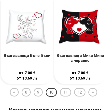
Възглавница Бъгс Бъни
Възглавница Мики Мини
в червено
от
от
7.00
€
7.00
€
от
от
13.69
лв
13.69
лв
«
8
9
10
11
12
»