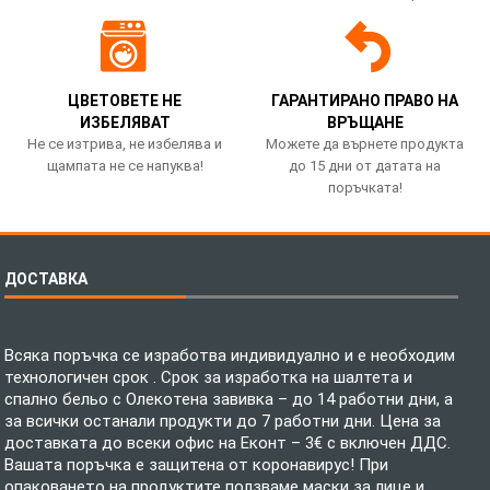
ЦВЕТОВЕТЕ НЕ
ГАРАНТИРАНО ПРАВО НА
ИЗБЕЛЯВАТ
ВРЪЩАНЕ
Не се изтрива, не избелява и
Можете да върнете продукта
щампата не се напуква!
до 15 дни от датата на
поръчката!
ДОСТАВКА
Всяка поръчка се изработва индивидуално и е необходим
технологичен срок . Срок за изработка на шалтета и
спално бельо с Олекотена завивка – до 14 работни дни, а
за всички останали продукти до 7 работни дни. Цена за
доставката до всеки офис на Еконт – 3€ с включен ДДС.
Вашата поръчка е защитена от коронавирус! При
опаковането на продуктите ползваме маски за лице и