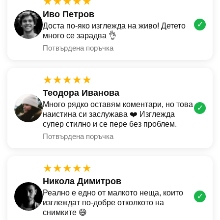
★★★★★
Иво Петров
✓
Доста по-яко изглежда на живо! Детето
много се зарадва 👌
Потвърдена поръчка
★★★★★
Теодора Иванова
Много рядко оставям коментари, но това
✓
наистина си заслужава ❤️ Изглежда
супер стилно и се пере без проблем.
Потвърдена поръчка
★★★★★
Никола Димитров
Реално е едно от малкото неща, които
✓
изглеждат по-добре отколкото на
снимките 😄