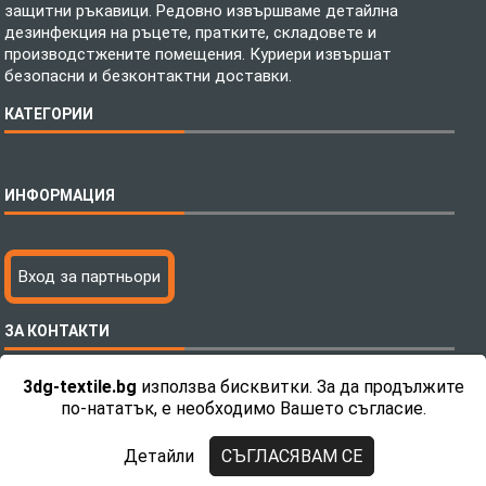
защитни ръкавици. Редовно извършваме детайлна
дезинфекция на ръцете, пратките, складовете и
производстжените помещения. Куриери извършат
безопасни и безконтактни доставки.
КАТЕГОРИИ
Спално бельо
ИНФОРМАЦИЯ
Бебешки спални комплекти
Шалтета
Тениски с пълноцветен печат
Технология на печатане
Вход за партньори
Хавлиени кърпи
Файлове за печат
Халати
Доставка
ЗА КОНТАКТИ
Пончо за водни спортове
Как да поръчам?
Микрофибърни Плажни Кърпи
Ценообразуване
3dg-textile.bg
използва бисквитки. За да продължите
Микрофибърни Велурени Кърпи
С какво сме различни?
Телефон:
0892 26 04 34 / 0896 57 42 42
по-нататък, е необходимо Вашето съгласие.
Детски пончота
Контакти
Тениски
Общи Условия
Детайли
СЪГЛАСЯВАМ СЕ
Завеси
Политика за поверителност