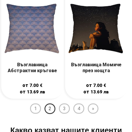
Възглавница
Възглавница Момиче
Абстрактни кръгове
през нощта
от
от
7.00
€
7.00
€
от
от
13.69
лв
13.69
лв
1
2
3
4
»
Какво казват нашите клиенти