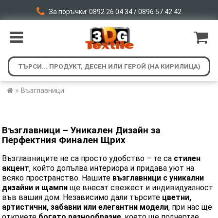
За поръчки: 0892 26 04 34 / 0896 57 42 42
»
Възглавници
Възглавници – Уникален Дизайн за
Перфектния Финален Щрих
Възглавниците не са просто удобство – те са
стилен
акцент
, който допълва интериора и придава уют на
всяко пространство. Нашите
възглавници с уникални
дизайни и щампи
ще внесат свежест и индивидуалност
във вашия дом. Независимо дали търсите
цветни,
артистични, забавни или елегантни модели
, при нас ще
откриете
богато разнообразие
, което ще подчертае