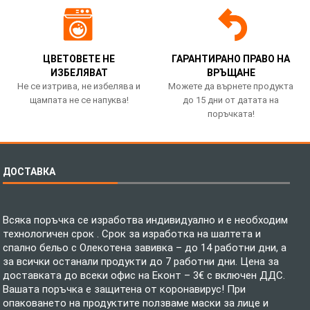
ЦВЕТОВЕТЕ НЕ
ГАРАНТИРАНО ПРАВО НА
ИЗБЕЛЯВАТ
ВРЪЩАНЕ
Не се изтрива, не избелява и
Можете да върнете продукта
щампата не се напуква!
до 15 дни от датата на
поръчката!
ДОСТАВКА
Всяка поръчка се изработва индивидуално и е необходим
технологичен срок . Срок за изработка на шалтета и
спално бельо с Олекотена завивка – до 14 работни дни, а
за всички останали продукти до 7 работни дни. Цена за
доставката до всеки офис на Еконт – 3€ с включен ДДС.
Вашата поръчка е защитена от коронавирус! При
опаковането на продуктите ползваме маски за лице и