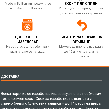
Made in EU Всички продукти се
ЕКОНТ ИЛИ СПИДИ
изработват в България
Преглед и тест при доставка
до всяка точка на страната
ЦВЕТОВЕТЕ НЕ
ГАРАНТИРАНО ПРАВО НА
ИЗБЕЛЯВАТ
ВРЪЩАНЕ
Не се изтрива, не избелява и
Можете да върнете продукта
щампата не се напуква!
до 15 дни от датата на
поръчката!
ДОСТАВКА
Всяка поръчка се изработва индивидуално и е необходим
технологичен срок . Срок за изработка на шалтета и
спално бельо с Олекотена завивка – до 14 работни дни, а
за всички останали продукти до 7 работни дни. Цена за