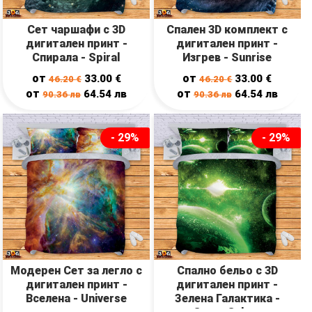
Сет чаршафи с 3D
Спален 3D комплект с
дигитален принт -
дигитален принт -
Спирала - Spiral
Изгрев - Sunrise
от
от
33.00
€
33.00
€
46.20
€
46.20
€
от
от
64.54
лв
64.54
лв
90.36
лв
90.36
лв
- 29%
- 29%
Модерен Сет за легло с
Спално бельо с 3D
дигитален принт -
дигитален принт -
Вселена - Universe
Зелена Галактика -