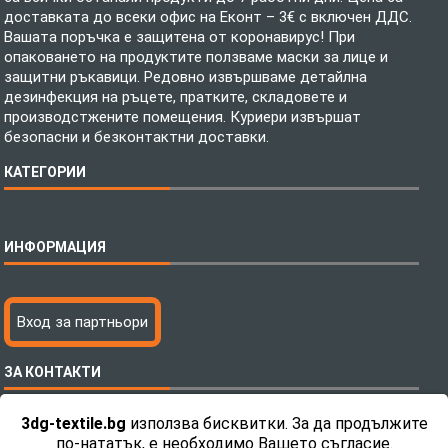
доставката до всеки офис на Еконт – 3€ с включен ДДС.
Вашата поръчка е защитена от коронавирус! При
опаковането на продуктите ползваме маски за лице и
защитни ръкавици. Редовно извършваме детайлна
дезинфекция на ръцете, пратките, складовете и
производстжените помещения. Куриери извършат
безопасни и безконтактни доставки.
КАТЕГОРИИ
Спално бельо
ИНФОРМАЦИЯ
Бебешки спални комплекти
Шалтета
Тениски с пълноцветен печат
Технология на печатане
Вход за партньори
Хавлиени кърпи
Файлове за печат
Халати
Доставка
ЗА КОНТАКТИ
Пончо за водни спортове
Как да поръчам?
Микрофибърни Плажни Кърпи
Ценообразуване
3dg-textile.bg
използва бисквитки. За да продължите
Микрофибърни Велурени Кърпи
С какво сме различни?
Телефон:
0892 26 04 34 / 0896 57 42 42
по-нататък, е необходимо Вашето съгласие.