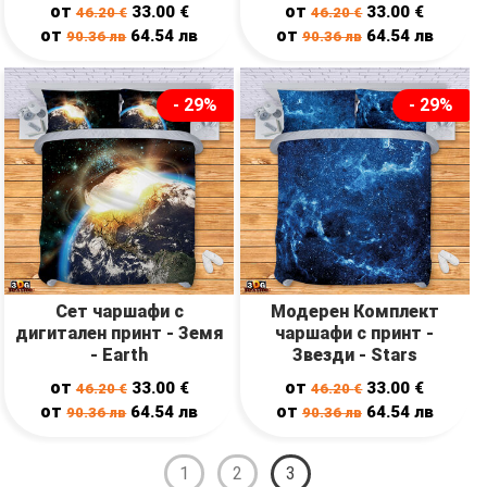
Green Galaxy
от
от
33.00
€
33.00
€
46.20
€
46.20
€
от
от
64.54
лв
64.54
лв
90.36
лв
90.36
лв
- 29%
- 29%
Сет чаршафи с
Модерен Комплект
дигитален принт - Земя
чаршафи с принт -
- Earth
Звезди - Stars
от
от
33.00
€
33.00
€
46.20
€
46.20
€
от
от
64.54
лв
64.54
лв
90.36
лв
90.36
лв
1
2
3