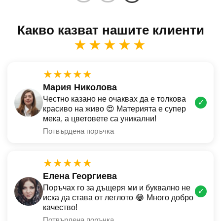
Какво казват нашите клиенти
★★★★★
★★★★★
Мария Николова
Честно казано не очаквах да е толкова
✓
красиво на живо 😍 Материята е супер
мека, а цветовете са уникални!
Потвърдена поръчка
★★★★★
Елена Георгиева
Поръчах го за дъщеря ми и буквално не
✓
иска да става от леглото 😂 Много добро
качество!
Потвърдена поръчка