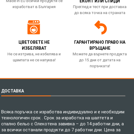
Made in EU Всички продукти се
ЕКОНТ ИЛИ СПИДИ
изработват в България
Преглед и тест при доставка
до всяка точка на страната
ЦВЕТОВЕТЕ НЕ
ГАРАНТИРАНО ПРАВО НА
ИЗБЕЛЯВАТ
ВРЪЩАНЕ
Не се изтрива, не избелява и
Можете да върнете продукта
щампата не се напуква!
до 15 дни от датата на
поръчката!
ДОСТАВКА
Всяка поръчка се изработва индивидуално и е необходим
технологичен срок . Срок за изработка на шалтета и
спално бельо с Олекотена завивка – до 14 работни дни, а
за всички останали продукти до 7 работни дни. Цена за