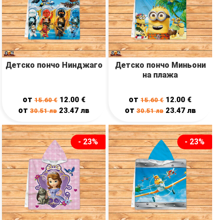
Детско пончо Нинджаго
Детско пончо Миньони
на плажа
от
от
12.00
€
12.00
€
15.60
€
15.60
€
от
от
23.47
лв
23.47
лв
30.51
лв
30.51
лв
- 23%
- 23%