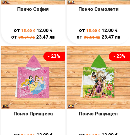
Пончо София
Пончо Самолети
от
от
12.00
€
12.00
€
15.60
€
15.60
€
от
от
23.47
лв
23.47
лв
30.51
лв
30.51
лв
- 23%
- 23%
Пончо Принцеса
Пончо Рапунцел
от
от
12.00
€
12.00
€