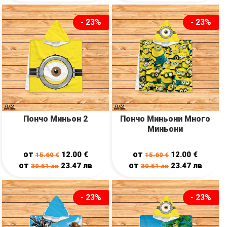
- 23%
- 23%
Пончо Миньон 2
Пончо Миньони Много
Миньони
от
от
12.00
€
12.00
€
15.60
€
15.60
€
от
от
23.47
лв
23.47
лв
30.51
лв
30.51
лв
- 23%
- 23%