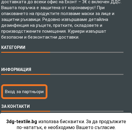
доставката до всеки офис на Еконт – 3€ с включен ДДС.
Вашата поръчка е защитена от коронавирус! При
опаковането на продуктите ползваме маски за лице и
защитни ръкавици. Редовно извършваме детайлна
дезинфекция на ръцете, пратките, складовете и
производстжените помещения. Куриери извършат
безопасни и безконтактни доставки.
КАТЕГОРИИ
Спално бельо
ИНФОРМАЦИЯ
Бебешки спални комплекти
Шалтета
Тениски с пълноцветен печат
Технология на печатане
Вход за партньори
Хавлиени кърпи
Файлове за печат
Халати
Доставка
ЗА КОНТАКТИ
Пончо за водни спортове
Как да поръчам?
Микрофибърни Плажни Кърпи
Ценообразуване
3dg-textile.bg
използва бисквитки. За да продължите
Микрофибърни Велурени Кърпи
С какво сме различни?
Телефон:
0892 26 04 34 / 0896 57 42 42
по-нататък, е необходимо Вашето съгласие.
Детски пончота
Контакти