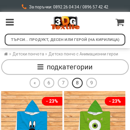
За поръчки: 0892 26 04 34 / 0896 57 42 42
»
»
Детски пончота
Детско пончо с Анимационни герои
подкатегории
«
6
7
8
9
- 23%
- 23%