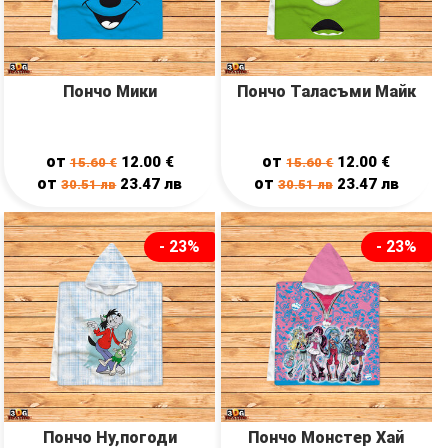
Пончо Мики
Пончо Таласъми Майк
от
от
12.00
€
12.00
€
15.60
€
15.60
€
от
от
23.47
лв
23.47
лв
30.51
лв
30.51
лв
- 23%
- 23%
Пончо Ну,погоди
Пончо Монстер Хай