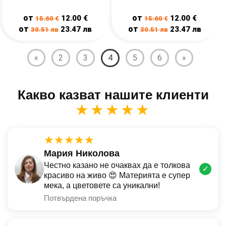
от
от
12.00
€
12.00
€
15.60
€
15.60
€
от
от
23.47
лв
23.47
лв
30.51
лв
30.51
лв
«
2
3
4
5
6
»
Какво казват нашите клиенти
★★★★★
★★★★★
Мария Николова
Честно казано не очаквах да е толкова
✓
красиво на живо 😍 Материята е супер
мека, а цветовете са уникални!
Потвърдена поръчка