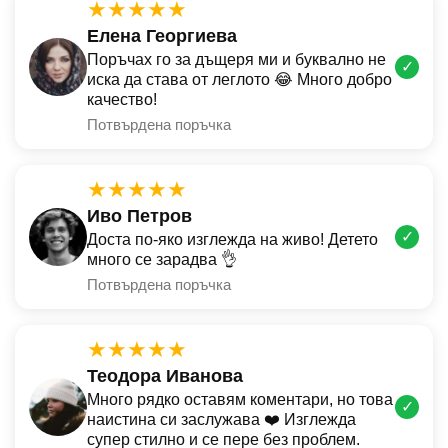
★★★★★
Елена Георгиева
Поръчах го за дъщеря ми и буквално не
✓
иска да става от леглото 😂 Много добро
качество!
Потвърдена поръчка
★★★★★
Иво Петров
✓
Доста по-яко изглежда на живо! Детето
много се зарадва 👌
Потвърдена поръчка
★★★★★
Теодора Иванова
Много рядко оставям коментари, но това
✓
наистина си заслужава ❤️ Изглежда
супер стилно и се пере без проблем.