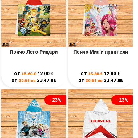
Пончо Лего Рицари
Пончо Миа и приятели
от
от
12.00
€
12.00
€
15.60
€
15.60
€
от
от
23.47
лв
23.47
лв
30.51
лв
30.51
лв
- 23%
- 23%