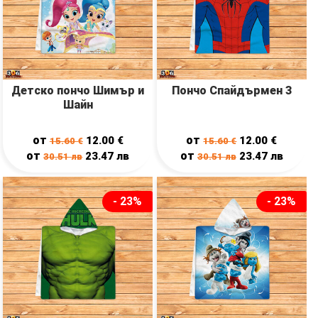
Детско пончо Шимър и
Пончо Спайдърмен 3
Шайн
от
от
12.00
€
12.00
€
15.60
€
15.60
€
от
от
23.47
лв
23.47
лв
30.51
лв
30.51
лв
- 23%
- 23%