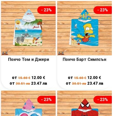
- 23%
- 23%
Пончо Том и Джери
Пончо Барт Симпсън
от
от
12.00
€
12.00
€
15.60
€
15.60
€
от
от
23.47
лв
23.47
лв
30.51
лв
30.51
лв
- 23%
- 23%