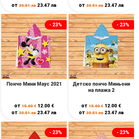
от
от
23.47
лв
23.47
лв
30.51
лв
30.51
лв
- 23%
- 23%
Пончо Мини Маус 2021
Детско пончо Миньони
на плажа 2
от
от
12.00
€
12.00
€
15.60
€
15.60
€
от
от
23.47
лв
23.47
лв
30.51
лв
30.51
лв
- 23%
- 23%