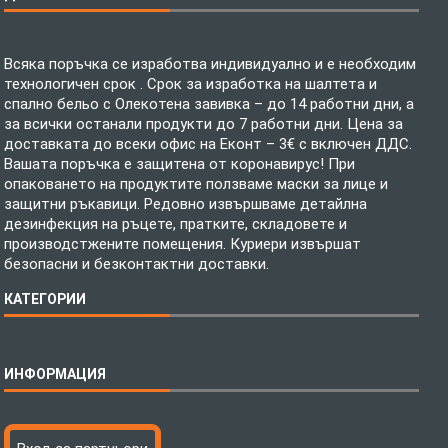
Всяка поръчка се изработва индивидуално и е необходим
технологичен срок . Срок за изработка на шалтета и
спално бельо с Олекотена завивка – до 14 работни дни, а
за всички останали продукти до 7 работни дни. Цена за
доставката до всеки офис на Еконт – 3€ с включен ДДС.
Вашата поръчка е защитена от коронавирус! При
опаковането на продуктите ползваме маски за лице и
защитни ръкавици. Редовно извършваме детайлна
дезинфекция на ръцете, пратките, складовете и
производстжените помещения. Куриери извършат
безопасни и безконтактни доставки.
КАТЕГОРИИ
Спално бельо
ИНФОРМАЦИЯ
Бебешки спални комплекти
Шалтета
Тениски с пълноцветен печат
Технология на печатане