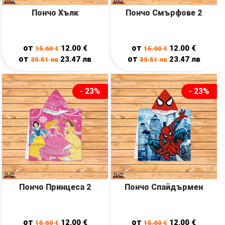
Пончо Хълк
Пончо Смърфове 2
от
от
12.00
€
12.00
€
15.60
€
15.60
€
от
от
23.47
лв
23.47
лв
30.51
лв
30.51
лв
- 23%
- 23%
Пончо Принцеса 2
Пончо Спайдърмен
от
от
12.00
€
12.00
€
15.60
€
15.60
€