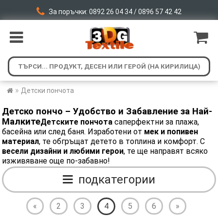
За поръчки: 0892 26 04 34 / 0896 57 42 42
»
Детски пончота
Детско пончо – Удобство и Забавление за Най-
Малките
Детските пончота
саперфектни за плажа,
басейна или след баня. Изработени от
мек и попивен
материал
, те обгръщат детето в топлина и комфорт. С
весели дизайни и любими герои
, те ще направят всяко
изживяване още по-забавно!
подкатегории
«
2
3
4
5
6
»