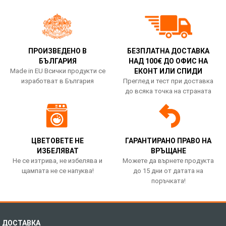
ПРОИЗВЕДЕНО В
БЕЗПЛАТНА ДОСТАВКА
БЪЛГАРИЯ
НАД 100€ ДО ОФИС НА
Made in EU Всички продукти се
ЕКОНТ ИЛИ СПИДИ
изработват в България
Преглед и тест при доставка
до всяка точка на страната
ЦВЕТОВЕТЕ НЕ
ГАРАНТИРАНО ПРАВО НА
ИЗБЕЛЯВАТ
ВРЪЩАНЕ
Не се изтрива, не избелява и
Можете да върнете продукта
щампата не се напуква!
до 15 дни от датата на
поръчката!
ДОСТАВКА