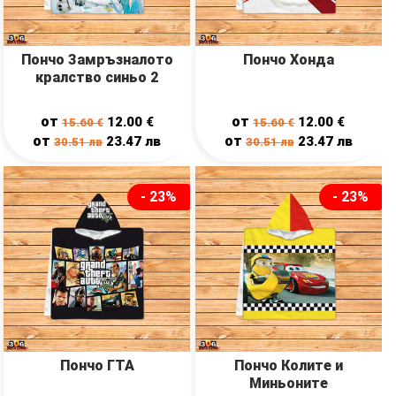
Пончо Замръзналото
Пончо Хонда
кралство синьо 2
от
от
12.00
€
12.00
€
15.60
€
15.60
€
от
от
23.47
лв
23.47
лв
30.51
лв
30.51
лв
- 23%
- 23%
Пончо ГТА
Пончо Колите и
Миньоните