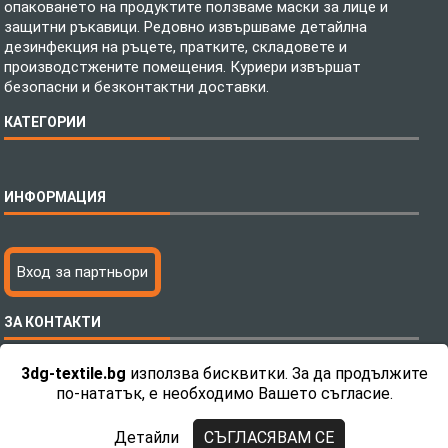
опаковането на продуктите ползваме маски за лице и
защитни ръкавици. Редовно извършваме детайлна
дезинфекция на ръцете, пратките, складовете и
производстжените помещения. Куриери извършат
безопасни и безконтактни доставки.
КАТЕГОРИИ
Спално бельо
ИНФОРМАЦИЯ
Бебешки спални комплекти
Шалтета
Тениски с пълноцветен печат
Технология на печатане
Вход за партньори
Хавлиени кърпи
Файлове за печат
Халати
Доставка
ЗА КОНТАКТИ
Пончо за водни спортове
Как да поръчам?
Микрофибърни Плажни Кърпи
Ценообразуване
3dg-textile.bg
използва бисквитки. За да продължите
Микрофибърни Велурени Кърпи
С какво сме различни?
Телефон:
0892 26 04 34 / 0896 57 42 42
по-нататък, е необходимо Вашето съгласие.
Детски пончота
Контакти
Тениски
Общи Условия
Детайли
СЪГЛАСЯВАМ СЕ
Завеси