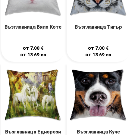
Възглавница Бяло Коте
Възглавница Тигър
от
от
7.00
€
7.00
€
от
от
13.69
лв
13.69
лв
Възглавница Еднорози
Възглавница Куче