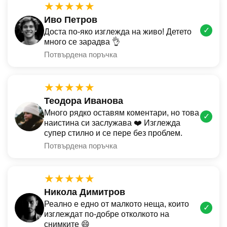
★★★★★
Иво Петров
✓
Доста по-яко изглежда на живо! Детето
много се зарадва 👌
Потвърдена поръчка
★★★★★
Теодора Иванова
Много рядко оставям коментари, но това
✓
наистина си заслужава ❤️ Изглежда
супер стилно и се пере без проблем.
Потвърдена поръчка
★★★★★
Никола Димитров
Реално е едно от малкото неща, които
✓
изглеждат по-добре отколкото на
снимките 😄