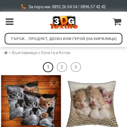
За поръчки: 0892 26 04 34 / 0896 57 42 42
»
Възглавници с Кучета и Котки
1
2
3