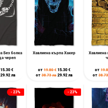
а Без болка
Хавлиена кърпа Хакер
Хавлиена 
да череп
ч
15.30
€
от
15.30
€
от
19.80
€
19.
29.92
лв
от
29.92
лв
от
38.73
лв
38.7
- 23%
- 23%