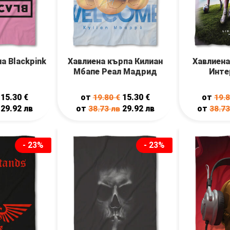
а Blackpink
Хавлиена кърпа Килиан
Хавлиена
Мбапе Реал Мадрид
Инте
15.30
€
от
15.30
€
от
19.80
€
19.
29.92
лв
от
29.92
лв
от
38.73
лв
38.7
- 23%
- 23%