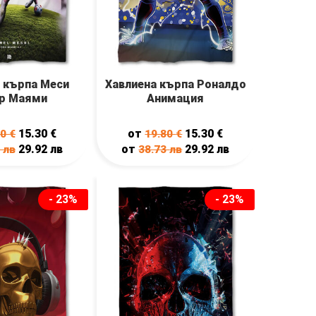
 кърпа Меси
Хавлиена кърпа Роналдо
р Маями
Анимация
15.30
€
от
15.30
€
80
€
19.80
€
29.92
лв
от
29.92
лв
3
лв
38.73
лв
- 23%
- 23%