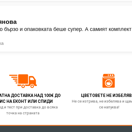
янова
о бързо и опаковката беше супер. А самият комплект
ка
АТНА ДОСТАВКА НАД 100€ ДО
ЦВЕТОВЕТЕ НЕ ИЗБЕЛЯВ
ИС НА ЕКОНТ ИЛИ СПИДИ
Не се изтрива, не избелява и ща
д и тест при доставка до всяка
се напуква!
точка на страната