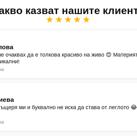
акво казват нашите клиен
★★★★★
лова
не очаквах да е толкова красиво на живо 😍 Материят
никални!
ка
иева
дъщеря ми и буквално не иска да става от леглото 
ка