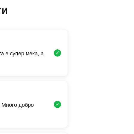
ти
✓
а е супер мека, а
✓
 Много добро