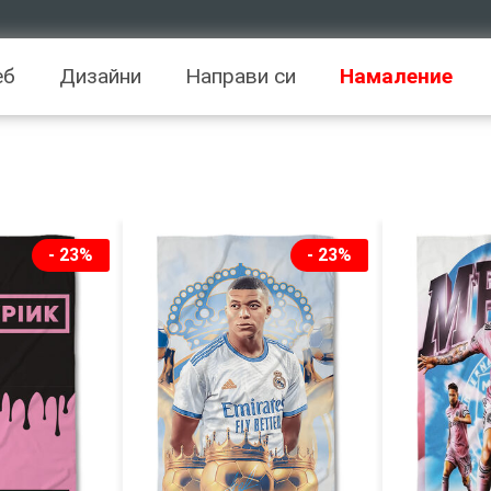
еб
Дизайни
Направи си
Намаление
- 23%
- 23%