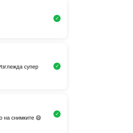
✓
✓
 Изглежда супер
✓
о на снимките 😄