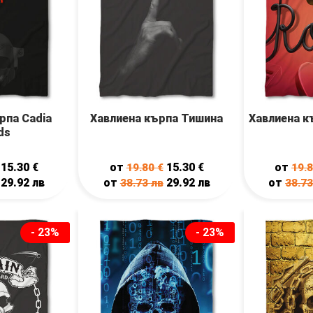
рпа Cadia
Хавлиена кърпа Тишина
Хавлиена к
ds
15.30
€
от
15.30
€
от
19.80
€
19.
29.92
лв
от
29.92
лв
от
38.73
лв
38.7
- 23%
- 23%