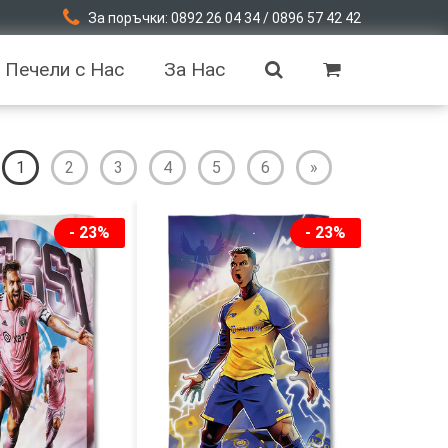
За поръчки: 0892 26 04 34 / 0896 57 42 42
Печели с Нас
За Нас
1
2
3
4
5
6
»
- 23%
- 23%