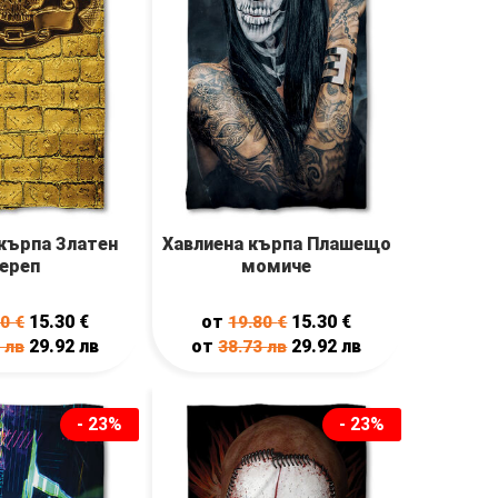
кърпа Златен
Хавлиена кърпа Плашещо
ереп
момиче
15.30
€
от
15.30
€
80
€
19.80
€
29.92
лв
от
29.92
лв
3
лв
38.73
лв
- 23%
- 23%