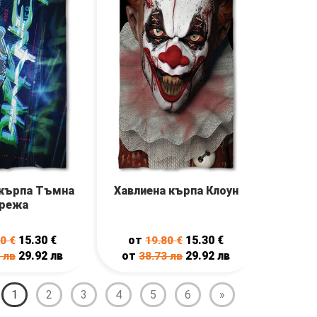
 кърпа Тъмна
Хавлиена кърпа Клоун
режа
15.30
€
от
15.30
€
80
€
19.80
€
29.92
лв
от
29.92
лв
3
лв
38.73
лв
1
2
3
4
5
6
»