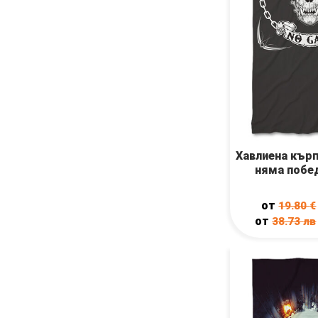
Хавлиена кърп
няма побе
от
19.80
€
от
38.73
лв