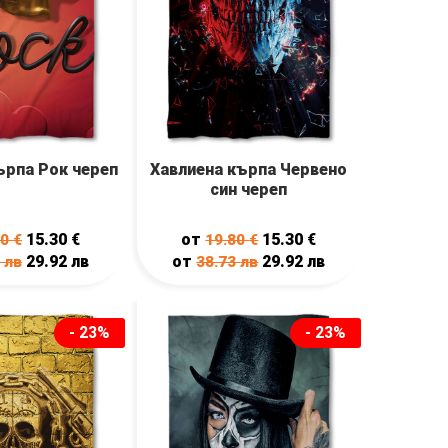
ърпа Рок череп
Хавлиена кърпа Червено
син череп
15.30
€
от
15.30
€
80
€
19.80
€
29.92
лв
от
29.92
лв
3
лв
38.73
лв
- 23%
- 23%