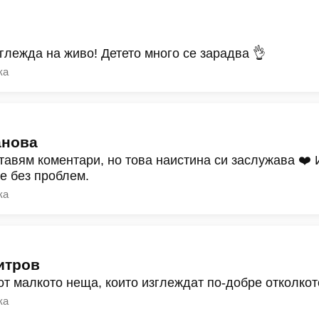
зглежда на живо! Детето много се зарадва 👌
ка
анова
тавям коментари, но това наистина си заслужава ❤️
ре без проблем.
ка
итров
от малкото неща, които изглеждат по-добре отколкот
ка