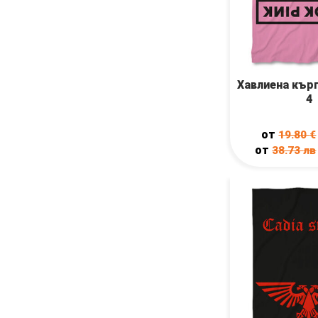
Хавлиена кърп
4
от
19.80
€
от
38.73
лв