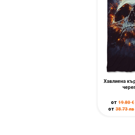
Хавлиена къ
чере
от
19.80
€
от
38.73
лв