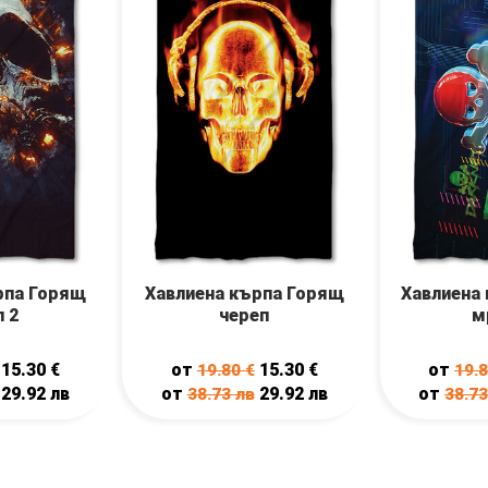
рпа Горящ
Хавлиена кърпа Горящ
Хавлиена
п 2
череп
м
15.30
€
от
15.30
€
от
19.80
€
19.
29.92
лв
от
29.92
лв
от
38.73
лв
38.7