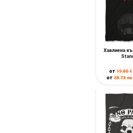
Хавлиена къ
Stan
от
19.80
€
от
38.73
лв