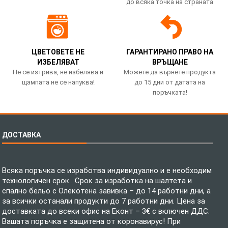
до всяка точка на страната
ЦВЕТОВЕТЕ НЕ
ГАРАНТИРАНО ПРАВО НА
ИЗБЕЛЯВАТ
ВРЪЩАНЕ
Не се изтрива, не избелява и
Можете да върнете продукта
щампата не се напуква!
до 15 дни от датата на
поръчката!
ДОСТАВКА
Всяка поръчка се изработва индивидуално и е необходим
технологичен срок . Срок за изработка на шалтета и
спално бельо с Олекотена завивка – до 14 работни дни, а
за всички останали продукти до 7 работни дни. Цена за
доставката до всеки офис на Еконт – 3€ с включен ДДС.
Вашата поръчка е защитена от коронавирус! При