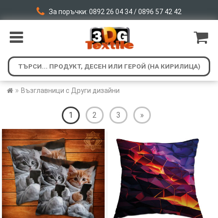
За поръчки: 0892 26 04 34 / 0896 57 42 42
»
Възглавници с Други дизайни
1
2
3
»