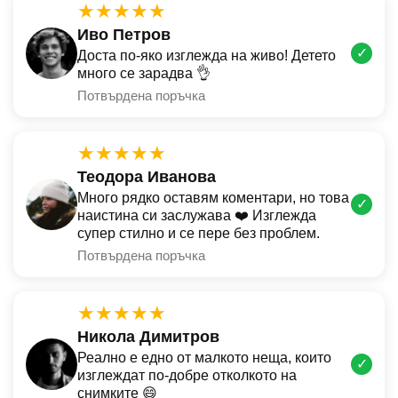
★★★★★
Иво Петров
✓
Доста по-яко изглежда на живо! Детето
много се зарадва 👌
Потвърдена поръчка
★★★★★
Теодора Иванова
Много рядко оставям коментари, но това
✓
наистина си заслужава ❤️ Изглежда
супер стилно и се пере без проблем.
Потвърдена поръчка
★★★★★
Никола Димитров
Реално е едно от малкото неща, които
✓
изглеждат по-добре отколкото на
снимките 😄