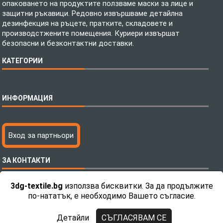
опаковането на продуктите ползваме маски за лице и
защитни ръкавици. Редовно извършваме детайлна
дезинфекция на ръцете, пратките, складовете и
производстжените помещения. Куриери извършат
безопасни и безконтактни доставки.
КАТЕГОРИИ
Спално бельо
ИНФОРМАЦИЯ
Бебешки спални комплекти
Шалтета
Тениски с пълноцветен печат
Технология на печатане
Вход за партньори
Хавлиени кърпи
Файлове за печат
Халати
Доставка
ЗА КОНТАКТИ
Пончо за водни спортове
Как да поръчам?
Микрофибърни Плажни Кърпи
Ценообразуване
3dg-textile.bg
използва бисквитки. За да продължите
Микрофибърни Велурени Кърпи
С какво сме различни?
Телефон:
0892 26 04 34 / 0896 57 42 42
по-нататък, е необходимо Вашето съгласие.
Детски пончота
Контакти
Тениски
Общи Условия
Детайли
СЪГЛАСЯВАМ СЕ
Завеси