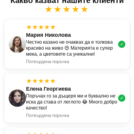
Какво казват нашите клиенти
★★★★★
★★★★★
Мария Николова
Честно казано не очаквах да е толкова
✓
красиво на живо 😍 Материята е супер
мека, а цветовете са уникални!
Потвърдена поръчка
★★★★★
Елена Георгиева
Поръчах го за дъщеря ми и буквално не
✓
иска да става от леглото 😂 Много добро
качество!
Потвърдена поръчка