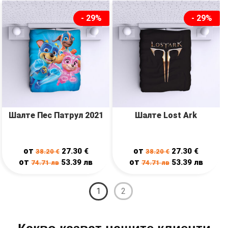
- 29%
- 29%
Шалте Пес Патрул 2021
Шалте Lost Ark
от
от
27.30
€
27.30
€
38.20
€
38.20
€
от
от
53.39
лв
53.39
лв
74.71
лв
74.71
лв
1
2