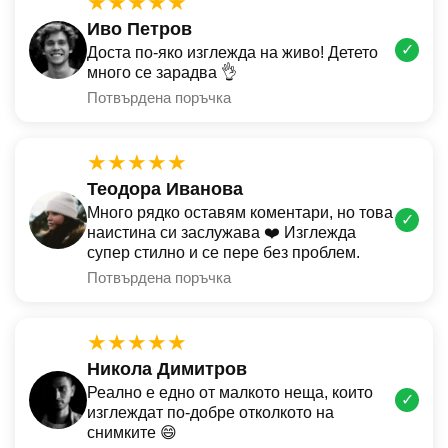
★★★★★
Иво Петров
✓
Доста по-яко изглежда на живо! Детето
много се зарадва 👌
Потвърдена поръчка
★★★★★
Теодора Иванова
Много рядко оставям коментари, но това
✓
наистина си заслужава ❤️ Изглежда
супер стилно и се пере без проблем.
Потвърдена поръчка
★★★★★
Никола Димитров
Реално е едно от малкото неща, които
✓
изглеждат по-добре отколкото на
снимките 😄