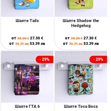
Шалте Tails
Шалте Shadow the
Hedgehog
от
от
27.30
€
27.30
€
38.20
€
38.20
€
от
от
53.39
лв
53.39
лв
74.71
лв
74.71
лв
- 29%
- 29%
Шалте ГТА 6
Шалте Toca Boca