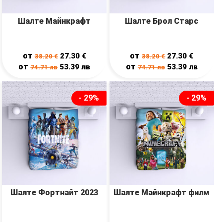
Шалте Майнкрафт
Шалте Брол Старс
от
от
27.30
€
27.30
€
38.20
€
38.20
€
от
от
53.39
лв
53.39
лв
74.71
лв
74.71
лв
- 29%
- 29%
Шалте Фортнайт 2023
Шалте Майнкрафт филм