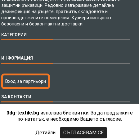
защитни ръкавици. Редовно извършваме детайлна
дезинфекция на ръцете, пратките, складовете и
производстжените помещения. Куриери извършат
безопасни и безконтактни доставки.
КАТЕГОРИИ
Спално бельо
ИНФОРМАЦИЯ
Бебешки спални комплекти
Шалтета
Тениски с пълноцветен печат
Технология на печатане
Вход за партньори
Хавлиени кърпи
Файлове за печат
Халати
Доставка
ЗА КОНТАКТИ
Пончо за водни спортове
Как да поръчам?
Микрофибърни Плажни Кърпи
Ценообразуване
3dg-textile.bg
използва бисквитки. За да продължите
Микрофибърни Велурени Кърпи
С какво сме различни?
Телефон:
0892 26 04 34 / 0896 57 42 42
по-нататък, е необходимо Вашето съгласие.
Детски пончота
Контакти
Тениски
Общи Условия
Детайли
СЪГЛАСЯВАМ СЕ
Завеси
Политика за поверителност