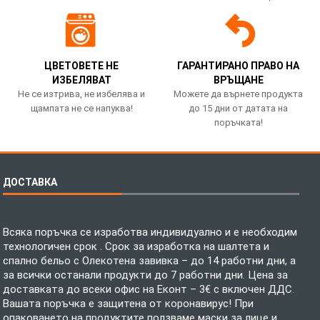
ЦВЕТОВЕТЕ НЕ
ГАРАНТИРАНО ПРАВО НА
ИЗБЕЛЯВАТ
ВРЪЩАНЕ
Не се изтрива, не избелява и
Можете да върнете продукта
щампата не се напуква!
до 15 дни от датата на
поръчката!
ДОСТАВКА
Всяка поръчка се изработва индивидуално и е необходим
технологичен срок . Срок за изработка на шалтета и
спално бельо с Олекотена завивка – до 14 работни дни, а
за всички останали продукти до 7 работни дни. Цена за
доставката до всеки офис на Еконт – 3€ с включен ДДС.
Вашата поръчка е защитена от коронавирус! При
опаковането на продуктите ползваме маски за лице и