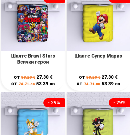
Шалте Brawl Stars
Шалте Супер Марио
Всички герои
от
от
27.30
€
27.30
€
38.20
€
38.20
€
от
от
53.39
лв
53.39
лв
74.71
лв
74.71
лв
- 29%
- 29%