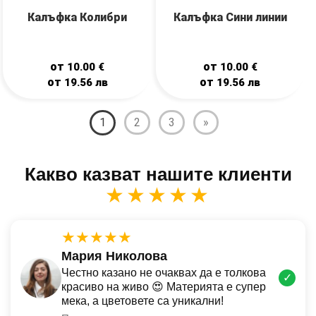
Калъфка Колибри
Калъфка Сини линии
от
от
10.00
€
10.00
€
от
от
19.56
лв
19.56
лв
1
2
3
»
Какво казват нашите клиенти
★★★★★
★★★★★
Мария Николова
Честно казано не очаквах да е толкова
✓
красиво на живо 😍 Материята е супер
мека, а цветовете са уникални!