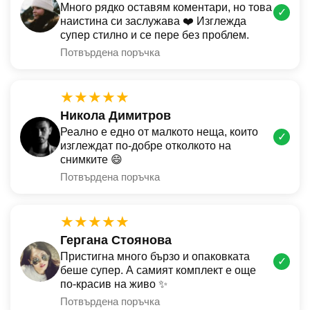
Много рядко оставям коментари, но това
✓
наистина си заслужава ❤️ Изглежда
супер стилно и се пере без проблем.
Потвърдена поръчка
★★★★★
Никола Димитров
Реално е едно от малкото неща, които
✓
изглеждат по-добре отколкото на
снимките 😄
Потвърдена поръчка
★★★★★
Гергана Стоянова
Пристигна много бързо и опаковката
✓
беше супер. А самият комплект е още
по-красив на живо ✨
Потвърдена поръчка