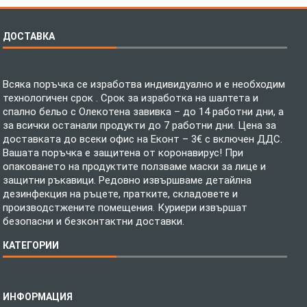
ДОСТАВКА
Всяка поръчка се изработва индивидуално и е необходим
технологичен срок . Срок за изработка на шалтета и
спално бельо с Олекотена завивка – до 14 работни дни, а
за всички останали продукти до 7 работни дни. Цена за
доставката до всеки офис на Еконт – 3€ с включен ДДС.
Вашата поръчка е защитена от коронавирус! При
опаковането на продуктите ползваме маски за лице и
защитни ръкавици. Редовно извършваме детайлна
дезинфекция на ръцете, пратките, складовете и
производстжените помещения. Куриери извършат
безопасни и безконтактни доставки.
КАТЕГОРИИ
Спално бельо
ИНФОРМАЦИЯ
Бебешки спални комплекти