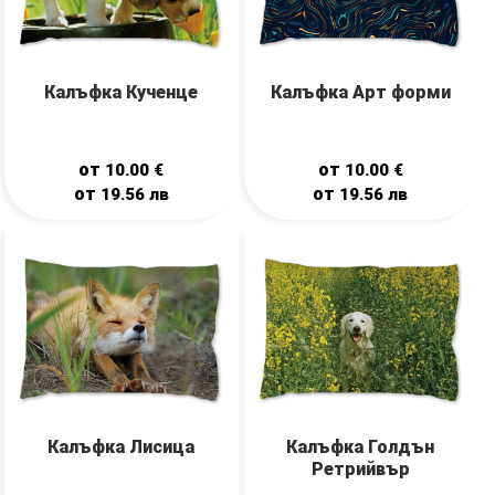
Калъфка Кученце
Калъфка Арт форми
от
от
10.00
€
10.00
€
от
от
19.56
лв
19.56
лв
Калъфка Лисица
Калъфка Голдън
Ретрийвър