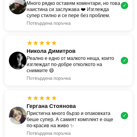
Много рядко оставям коментари, но това
✓
наистина си заслужава ❤️ Изглежда
супер стилно и се пере без проблем.
Потвърдена поръчка
★★★★★
Никола Димитров
Реално е едно от малкото неща, които
✓
изглеждат по-добре отколкото на
снимките 😄
Потвърдена поръчка
★★★★★
Гергана Стоянова
Пристигна много бързо и опаковката
✓
беше супер. А самият комплект е още
по-красив на живо ✨
Потвърдена поръчка