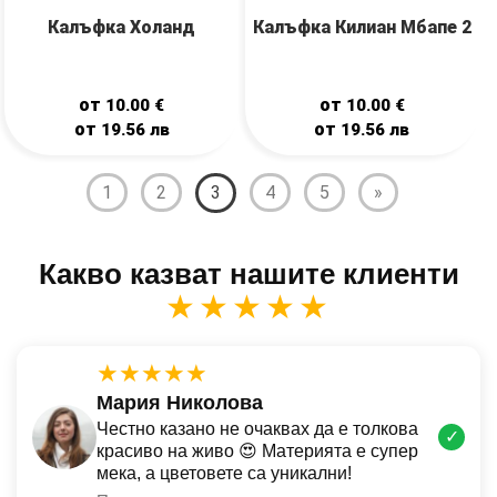
Калъфка Холанд
Калъфка Килиан Мбапе 2
от
от
10.00
€
10.00
€
от
от
19.56
лв
19.56
лв
1
2
3
4
5
»
Какво казват нашите клиенти
★★★★★
★★★★★
Мария Николова
Честно казано не очаквах да е толкова
✓
красиво на живо 😍 Материята е супер
мека, а цветовете са уникални!