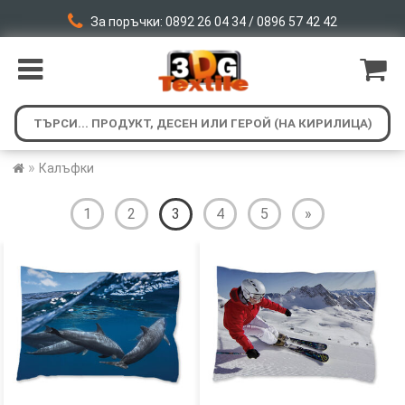
За поръчки: 0892 26 04 34 / 0896 57 42 42
»
Калъфки
1
2
3
4
5
»