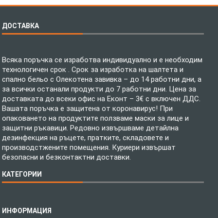
ДОСТАВКА
Всяка поръчка се изработва индивидуално и е необходим
технологичен срок . Срок за изработка на шалтета и
спално бельо с Олекотена завивка – до 14 работни дни, а
за всички останали продукти до 7 работни дни. Цена за
доставката до всеки офис на Еконт – 3€ с включен ДДС.
Вашата поръчка е защитена от коронавирус! При
опаковането на продуктите ползваме маски за лице и
защитни ръкавици. Редовно извършваме детайлна
дезинфекция на ръцете, пратките, складовете и
производстжените помещения. Куриери извършат
безопасни и безконтактни доставки.
КАТЕГОРИИ
Спално бельо
ИНФОРМАЦИЯ
Бебешки спални комплекти