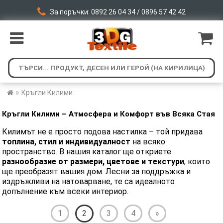
За поръчки: 0892 26 04 34 / 0896 57 42 42
»
Кръгли Килими
​Кръгли
Килими – Атмосфера и Комфорт във Всяка Стая
Килимът не е просто подова настилка – той придава
топлина, стил и индивидуалност
на всяко
пространство. В нашия каталог ще откриете
разнообразие от размери, цветове и текстури
, които
ще преобразят вашия дом. Лесни за поддръжка и
издръжливи на натоварване, те са идеалното
допълнение към всеки интериор.
1
2
3
4
»