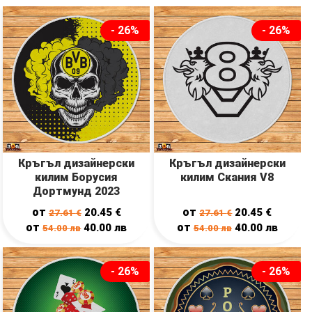
- 26%
- 26%
Кръгъл дизайнерски
Кръгъл дизайнерски
килим Борусия
килим Скания V8
Дортмунд 2023
от
от
20.45
€
20.45
€
27.61
€
27.61
€
от
от
40.00
лв
40.00
лв
54.00
лв
54.00
лв
- 26%
- 26%