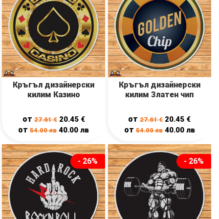
Кръгъл дизайнерски
Кръгъл дизайнерски
килим Казино
килим Златен чип
от
от
20.45
€
20.45
€
27.61
€
27.61
€
от
от
40.00
лв
40.00
лв
54.00
лв
54.00
лв
- 26%
- 26%