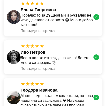
★★★★★
Елена Георгиева
Поръчах го за дъщеря ми и буквално не
✓
иска да става от леглото 😂 Много добро
качество!
Потвърдена поръчка
★★★★★
Иво Петров
✓
Доста по-яко изглежда на живо! Детето
много се зарадва 👌
Потвърдена поръчка
★★★★★
Теодора Иванова
Много рядко оставям коментари, но това
✓
наистина си заслужава ❤️ Изглежда
супер стилно и се пере без проблем.