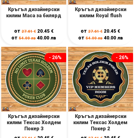
Кръгъл дизайнерски
Кръгъл дизайнерски
килим Маса за билярд
килим Royal flush
от
от
20.45
€
20.45
€
27.61
€
27.61
€
от
от
40.00
лв
40.00
лв
54.00
лв
54.00
лв
- 26%
- 26%
Кръгъл дизайнерски
Кръгъл дизайнерски
килим Тексас Холдем
килим Тексас Холдем
Покер 3
Покер 2
от
от
20.45
€
20.45
€