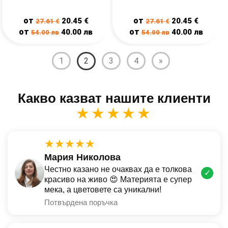
от
от
20.45
€
20.45
€
27.61
€
27.61
€
от
от
40.00
лв
40.00
лв
54.00
лв
54.00
лв
1
2
3
4
»
Какво казват нашите клиенти
★★★★★
★★★★★
Мария Николова
Честно казано не очаквах да е толкова
✓
красиво на живо 😍 Материята е супер
мека, а цветовете са уникални!
Потвърдена поръчка