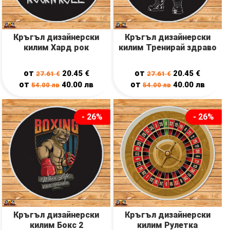
Кръгъл дизайнерски
Кръгъл дизайнерски
килим Хард рок
килим Тренирай здраво
от
от
20.45
€
20.45
€
27.61
€
27.61
€
от
от
40.00
лв
40.00
лв
54.00
лв
54.00
лв
- 26%
- 26%
Кръгъл дизайнерски
Кръгъл дизайнерски
килим Бокс 2
килим Рулетка