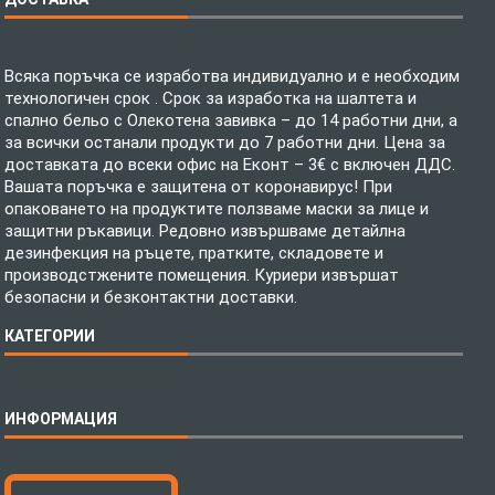
Всяка поръчка се изработва индивидуално и е необходим
технологичен срок . Срок за изработка на шалтета и
спално бельо с Олекотена завивка – до 14 работни дни, а
за всички останали продукти до 7 работни дни. Цена за
доставката до всеки офис на Еконт – 3€ с включен ДДС.
Вашата поръчка е защитена от коронавирус! При
опаковането на продуктите ползваме маски за лице и
защитни ръкавици. Редовно извършваме детайлна
дезинфекция на ръцете, пратките, складовете и
производстжените помещения. Куриери извършат
безопасни и безконтактни доставки.
КАТЕГОРИИ
Спално бельо
ИНФОРМАЦИЯ
Бебешки спални комплекти
Шалтета
Тениски с пълноцветен печат
Технология на печатане