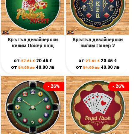
Кръгъл дизайнерски
Кръгъл дизайнерски
килим Покер нощ
килим Покер 2
от
от
20.45
€
20.45
€
27.61
€
27.61
€
от
от
40.00
лв
40.00
лв
54.00
лв
54.00
лв
- 26%
- 26%