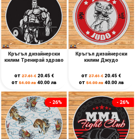
Кръгъл дизайнерски
Кръгъл дизайнерски
килим Тренирай здраво
килим Джудо
от
от
20.45
€
20.45
€
27.61
€
27.61
€
от
от
40.00
лв
40.00
лв
54.00
лв
54.00
лв
- 26%
- 26%