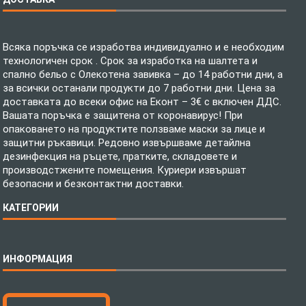
Всяка поръчка се изработва индивидуално и е необходим
технологичен срок . Срок за изработка на шалтета и
спално бельо с Олекотена завивка – до 14 работни дни, а
за всички останали продукти до 7 работни дни. Цена за
доставката до всеки офис на Еконт – 3€ с включен ДДС.
Вашата поръчка е защитена от коронавирус! При
опаковането на продуктите ползваме маски за лице и
защитни ръкавици. Редовно извършваме детайлна
дезинфекция на ръцете, пратките, складовете и
производстжените помещения. Куриери извършат
безопасни и безконтактни доставки.
КАТЕГОРИИ
Спално бельо
ИНФОРМАЦИЯ
Бебешки спални комплекти
Шалтета
Тениски с пълноцветен печат
Технология на печатане