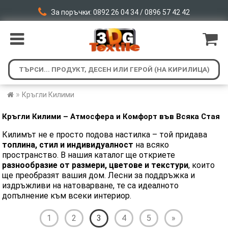
За поръчки: 0892 26 04 34 / 0896 57 42 42
»
Кръгли Килими
​Кръгли
Килими – Атмосфера и Комфорт във Всяка Стая
Килимът не е просто подова настилка – той придава
топлина, стил и индивидуалност
на всяко
пространство. В нашия каталог ще откриете
разнообразие от размери, цветове и текстури
, които
ще преобразят вашия дом. Лесни за поддръжка и
издръжливи на натоварване, те са идеалното
допълнение към всеки интериор.
1
2
3
4
5
»