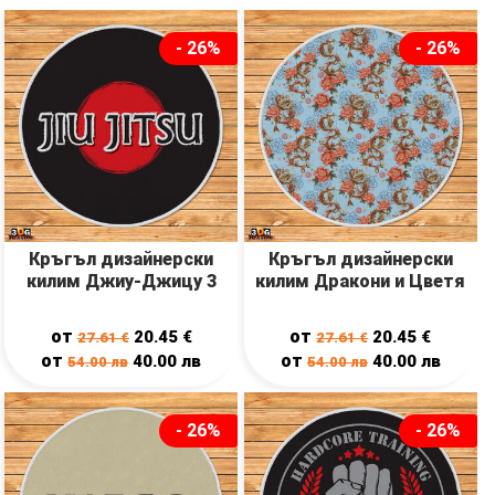
- 26%
- 26%
Кръгъл дизайнерски
Кръгъл дизайнерски
килим Джиу-Джицу 3
килим Дракони и Цветя
от
от
20.45
€
20.45
€
27.61
€
27.61
€
от
от
40.00
лв
40.00
лв
54.00
лв
54.00
лв
- 26%
- 26%