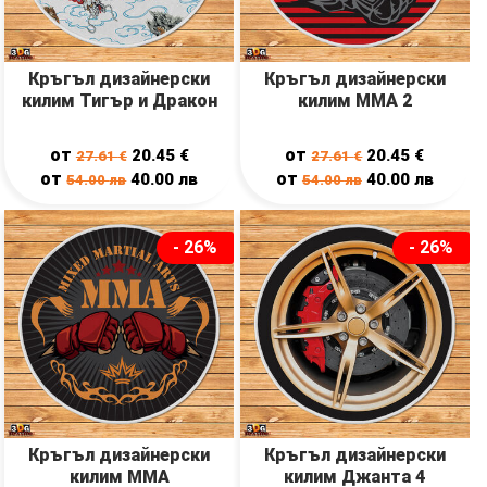
Кръгъл дизайнерски
Кръгъл дизайнерски
килим Тигър и Дракон
килим ММА 2
от
от
20.45
€
20.45
€
27.61
€
27.61
€
от
от
40.00
лв
40.00
лв
54.00
лв
54.00
лв
- 26%
- 26%
Кръгъл дизайнерски
Кръгъл дизайнерски
килим ММА
килим Джантa 4