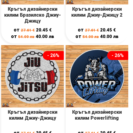
Кръгъл дизайнерски
Кръгъл дизайнерски
килим Бразилско Джиу-
килим Джиу-Джицу 2
Джицу
от
от
20.45
€
20.45
€
27.61
€
27.61
€
от
от
40.00
лв
40.00
лв
54.00
лв
54.00
лв
- 26%
- 26%
Кръгъл дизайнерски
Кръгъл дизайнерски
килим Джиу-Джицу
килим Powerlifting
от
от
20.45
€
20.45
€