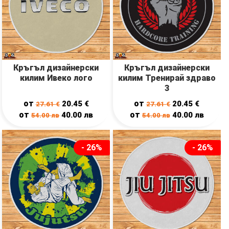
Кръгъл дизайнерски
Кръгъл дизайнерски
килим Ивеко лого
килим Тренирай здраво
3
от
от
20.45
€
20.45
€
27.61
€
27.61
€
от
от
40.00
лв
40.00
лв
54.00
лв
54.00
лв
- 26%
- 26%