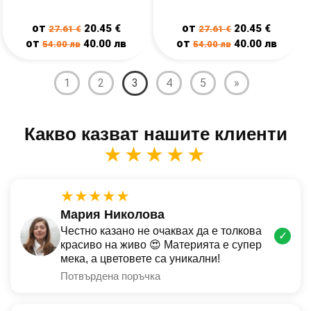
от
от
20.45
€
20.45
€
27.61
€
27.61
€
от
от
40.00
лв
40.00
лв
54.00
лв
54.00
лв
1
2
3
4
5
»
Какво казват нашите клиенти
★★★★★
★★★★★
Мария Николова
Честно казано не очаквах да е толкова
✓
красиво на живо 😍 Материята е супер
мека, а цветовете са уникални!
Потвърдена поръчка