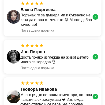
★★★★★
Елена Георгиева
Поръчах го за дъщеря ми и буквално не
✓
иска да става от леглото 😂 Много добро
качество!
Потвърдена поръчка
★★★★★
Иво Петров
✓
Доста по-яко изглежда на живо! Детето
много се зарадва 👌
Потвърдена поръчка
★★★★★
Теодора Иванова
Много рядко оставям коментари, но това
✓
наистина си заслужава ❤️ Изглежда
супер стилно и се пере без проблем.