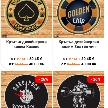
Кръгъл дизайнерски
Кръгъл дизайнерски
килим Казино
килим Златен чип
от
от
20.45
€
20.45
€
27.61
€
27.61
€
от
от
40.00
лв
40.00
лв
54.00
лв
54.00
лв
- 26%
- 26%