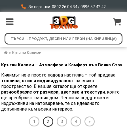
За поръчки: 0892 26 04 34 / 0896 57 42 42
»
Кръгли Килими
​Кръгли
Килими – Атмосфера и Комфорт във Всяка Стая
Килимът не е просто подова настилка – той придава
топлина, стил и индивидуалност
на всяко
пространство. В нашия каталог ще откриете
разнообразие от размери, цветове и текстури
, които
ще преобразят вашия дом. Лесни за поддръжка и
издръжливи на натоварване, те са идеалното
допълнение към всеки интериор.
1
2
3
4
»