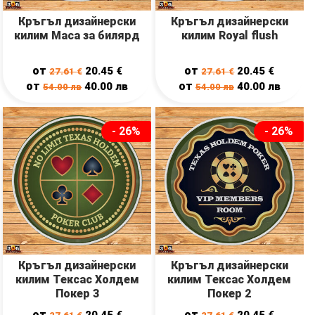
Кръгъл дизайнерски
Кръгъл дизайнерски
килим Маса за билярд
килим Royal flush
от
от
20.45
€
20.45
€
27.61
€
27.61
€
от
от
40.00
лв
40.00
лв
54.00
лв
54.00
лв
- 26%
- 26%
Кръгъл дизайнерски
Кръгъл дизайнерски
килим Тексас Холдем
килим Тексас Холдем
Покер 3
Покер 2
от
от
20.45
€
20.45
€