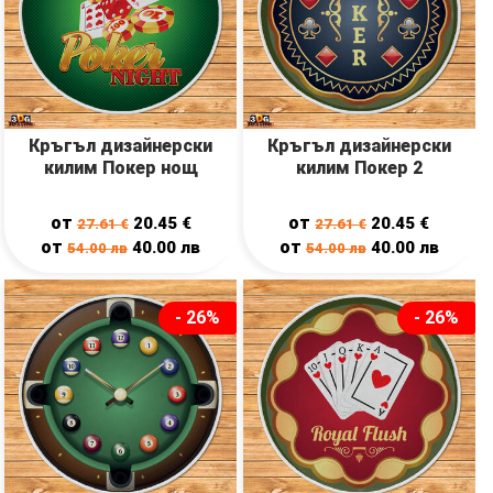
Кръгъл дизайнерски
Кръгъл дизайнерски
килим Покер нощ
килим Покер 2
от
от
20.45
€
20.45
€
27.61
€
27.61
€
от
от
40.00
лв
40.00
лв
54.00
лв
54.00
лв
- 26%
- 26%