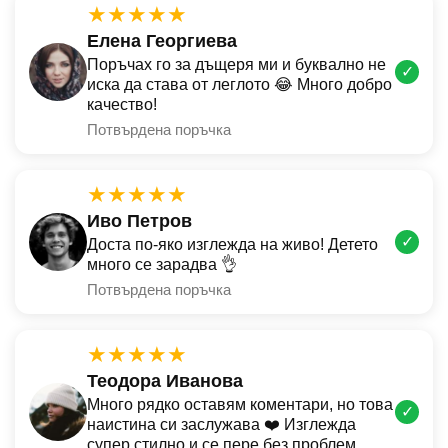
★★★★★
Елена Георгиева
Поръчах го за дъщеря ми и буквално не
✓
иска да става от леглото 😂 Много добро
качество!
Потвърдена поръчка
★★★★★
Иво Петров
✓
Доста по-яко изглежда на живо! Детето
много се зарадва 👌
Потвърдена поръчка
★★★★★
Теодора Иванова
Много рядко оставям коментари, но това
✓
наистина си заслужава ❤️ Изглежда
супер стилно и се пере без проблем.