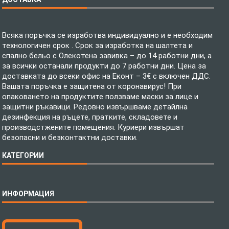
Всяка поръчка се изработва индивидуално и е необходим
технологичен срок . Срок за изработка на шалтета и
спално бельо с Олекотена завивка – до 14 работни дни, а
за всички останали продукти до 7 работни дни. Цена за
доставката до всеки офис на Еконт – 3€ с включен ДДС.
Вашата поръчка е защитена от коронавирус! При
опаковането на продуктите ползваме маски за лице и
защитни ръкавици. Редовно извършваме детайлна
дезинфекция на ръцете, пратките, складовете и
производстжените помещения. Куриери извършат
безопасни и безконтактни доставки.
КАТЕГОРИИ
Спално бельо
ИНФОРМАЦИЯ
Бебешки спални комплекти
Шалтета
Тениски с пълноцветен печат
Технология на печатане