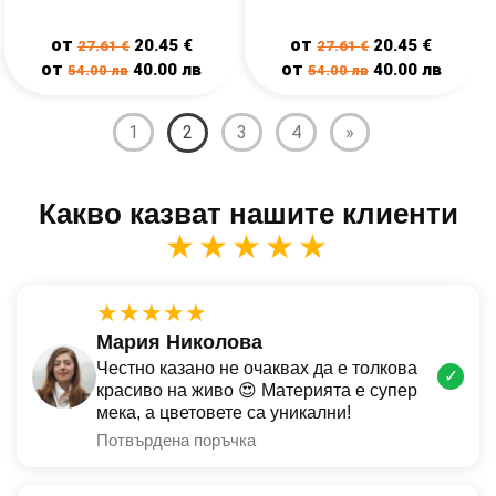
от
от
20.45
€
20.45
€
27.61
€
27.61
€
от
от
40.00
лв
40.00
лв
54.00
лв
54.00
лв
1
2
3
4
»
Какво казват нашите клиенти
★★★★★
★★★★★
Мария Николова
Честно казано не очаквах да е толкова
✓
красиво на живо 😍 Материята е супер
мека, а цветовете са уникални!
Потвърдена поръчка