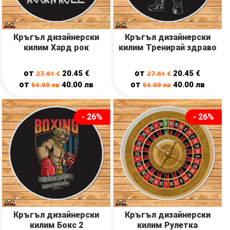
Кръгъл дизайнерски
Кръгъл дизайнерски
килим Хард рок
килим Тренирай здраво
от
от
20.45
€
20.45
€
27.61
€
27.61
€
от
от
40.00
лв
40.00
лв
54.00
лв
54.00
лв
- 26%
- 26%
Кръгъл дизайнерски
Кръгъл дизайнерски
килим Бокс 2
килим Рулетка