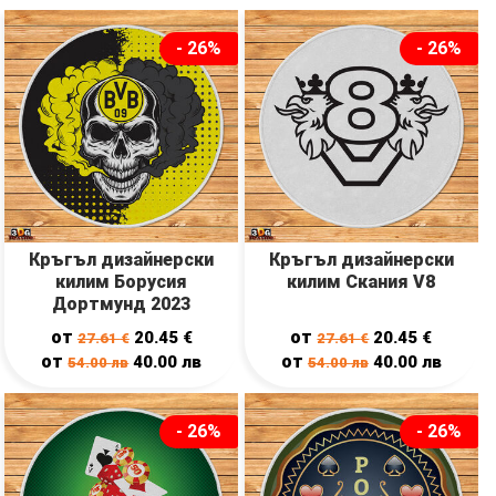
- 26%
- 26%
Кръгъл дизайнерски
Кръгъл дизайнерски
килим Борусия
килим Скания V8
Дортмунд 2023
от
от
20.45
€
20.45
€
27.61
€
27.61
€
от
от
40.00
лв
40.00
лв
54.00
лв
54.00
лв
- 26%
- 26%