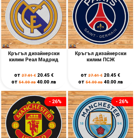
Кръгъл дизайнерски
Кръгъл дизайнерски
килим Реал Мадрид
килим ПСЖ
от
от
20.45
€
20.45
€
27.61
€
27.61
€
от
от
40.00
лв
40.00
лв
54.00
лв
54.00
лв
- 26%
- 26%