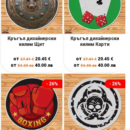
Кръгъл дизайнерски
Кръгъл дизайнерски
килим Щит
килим Карти
от
от
20.45
€
20.45
€
27.61
€
27.61
€
от
от
40.00
лв
40.00
лв
54.00
лв
54.00
лв
- 26%
- 26%