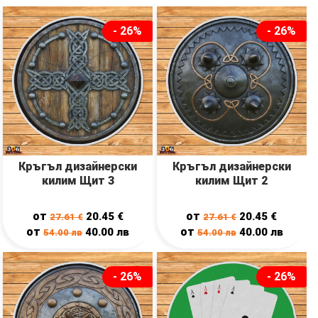
- 26%
- 26%
Кръгъл дизайнерски
Кръгъл дизайнерски
килим Щит 3
килим Щит 2
от
от
20.45
€
20.45
€
27.61
€
27.61
€
от
от
40.00
лв
40.00
лв
54.00
лв
54.00
лв
- 26%
- 26%