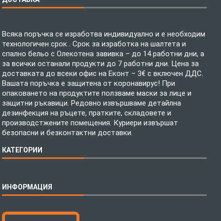
Всяка поръчка се изработва индивидуално и е необходим
технологичен срок . Срок за изработка на шалтета и
спално бельо с Олекотена завивка – до 14 работни дни, а
за всички останали продукти до 7 работни дни. Цена за
доставката до всеки офис на Еконт – 3€ с включен ДДС.
Вашата поръчка е защитена от коронавирус! При
опаковането на продуктите ползваме маски за лице и
защитни ръкавици. Редовно извършваме детайлна
дезинфекция на ръцете, пратките, складовете и
производстжените помещения. Куриери извършат
безопасни и безконтактни доставки.
КАТЕГОРИИ
Спално бельо
ИНФОРМАЦИЯ
Бебешки спални комплекти
Шалтета
Тениски с пълноцветен печат
Технология на печатане