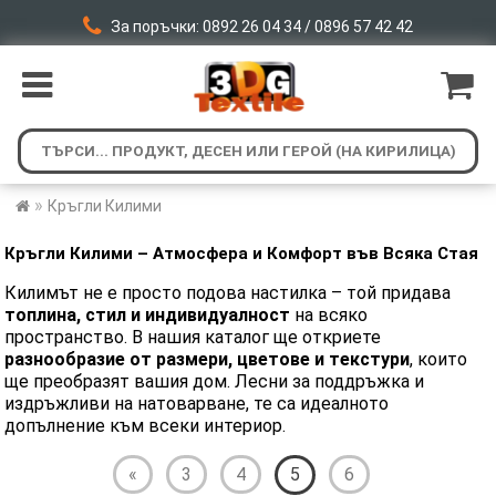
За поръчки: 0892 26 04 34 / 0896 57 42 42
»
Кръгли Килими
​Кръгли
Килими – Атмосфера и Комфорт във Всяка Стая
Килимът не е просто подова настилка – той придава
топлина, стил и индивидуалност
на всяко
пространство. В нашия каталог ще откриете
разнообразие от размери, цветове и текстури
, които
ще преобразят вашия дом. Лесни за поддръжка и
издръжливи на натоварване, те са идеалното
допълнение към всеки интериор.
«
3
4
5
6