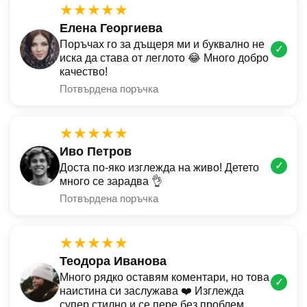
★★★★★
Елена Георгиева
Поръчах го за дъщеря ми и буквално не
✓
иска да става от леглото 😂 Много добро
качество!
Потвърдена поръчка
★★★★★
Иво Петров
✓
Доста по-яко изглежда на живо! Детето
много се зарадва 👌
Потвърдена поръчка
★★★★★
Теодора Иванова
Много рядко оставям коментари, но това
✓
наистина си заслужава ❤️ Изглежда
супер стилно и се пере без проблем.