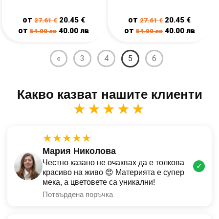
от
от
20.45
€
20.45
€
27.61
€
27.61
€
от
от
40.00
лв
40.00
лв
54.00
лв
54.00
лв
«
3
4
5
6
Какво казват нашите клиенти
★★★★★
★★★★★
Мария Николова
Честно казано не очаквах да е толкова
✓
красиво на живо 😍 Материята е супер
мека, а цветовете са уникални!
Потвърдена поръчка