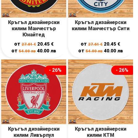
Кръгъл дизайнерски
Кръгъл дизайнерски
килим Манчестър
килим Манчестър Сити
Юнайтед
от
от
20.45
€
20.45
€
27.61
€
27.61
€
от
от
40.00
лв
40.00
лв
54.00
лв
54.00
лв
- 26%
- 26%
Кръгъл дизайнерски
Кръгъл дизайнерски
килим Ливърпул
килим КТМ