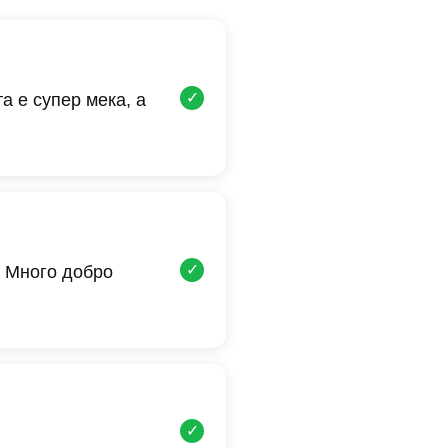
✓
а е супер мека, а
✓
 Много добро
✓