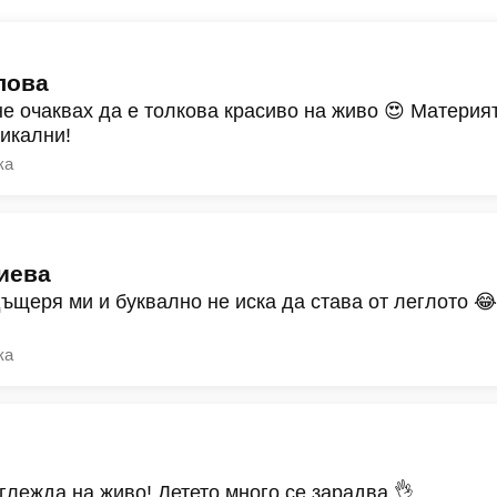
лова
не очаквах да е толкова красиво на живо 😍 Материят
никални!
ка
иева
дъщеря ми и буквално не иска да става от леглото 
ка
зглежда на живо! Детето много се зарадва 👌