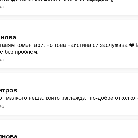
ка
анова
тавям коментари, но това наистина си заслужава ❤️
ре без проблем.
ка
итров
от малкото неща, които изглеждат по-добре отколкот
ка
янова