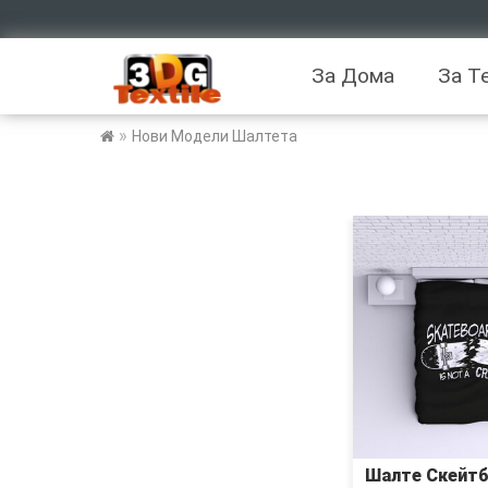
За Дома
За Т
»
Нови Модели Шалтета
Шалте Скейтб