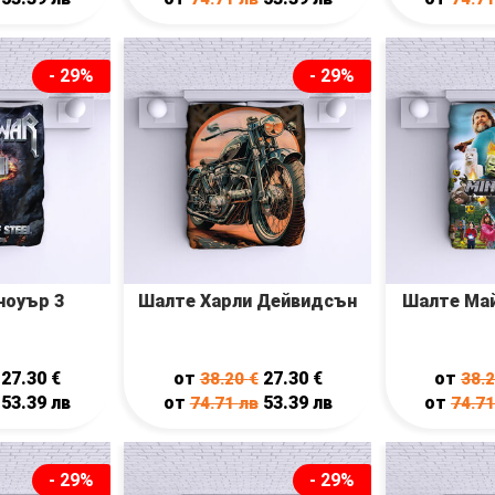
- 29%
- 29%
ноуър 3
Шалте Харли Дейвидсън
Шалте Ма
27.30
€
от
27.30
€
от
38.20
€
38.
53.39
лв
от
53.39
лв
от
74.71
лв
74.7
- 29%
- 29%