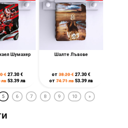
хаел Шумахер
Шалте Лъвове
27.30
€
от
27.30
€
20
€
38.20
€
53.39
лв
от
53.39
лв
1
лв
74.71
лв
5
6
7
8
9
10
»
ти