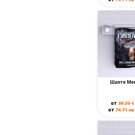
Шалте Ме
от
38.20
€
от
74.71
лв