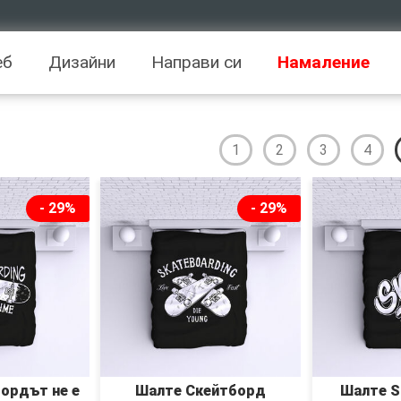
еб
Дизайни
Направи си
Намаление
1
2
3
4
- 29%
- 29%
ордът не е
Шалте Скейтборд
Шалте Sk