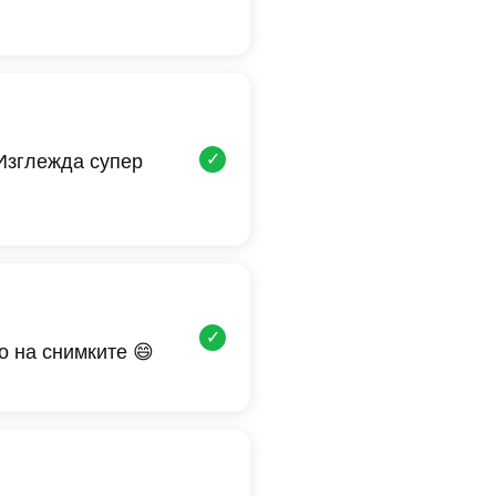
✓
 Изглежда супер
✓
о на снимките 😄