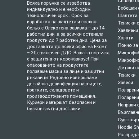
Спално б
Всяка поръчка се изработва
Бебешки 
индивидуално и е необходим
технологичен срок . Срок за
Шалтета
изработка на шалтета и спално
Тениски 
бельо с Олекотена завивка – до 14
Хавлиени
работни дни, а за всички останали
Халати
продукти до 7 работни дни. Цена за
Пончо за
доставката до всеки офис на Еконт
– 3€ с включен ДДС. Вашата поръчка
Микрофиб
е защитена от коронавирус! При
Микрофиб
опаковането на продуктите
Детски п
ползваме маски за лице и защитни
Тениски
ръкавици. Редовно извършваме
Завеси
детайлна дезинфекция на ръцете,
пратките, складовете и
Поларени
производстжените помещения.
Поларени
Куриери извършат безопасни и
Направи 
безконтактни доставки.
Възглавн
Суитшърт
Hoodie Sh
Разпрод