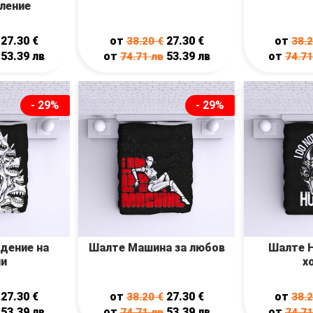
ление
27.30
€
от
27.30
€
от
38.20
€
38.
53.39
лв
от
53.39
лв
от
74.71
лв
74.7
- 29%
- 29%
дение на
Шалте Машина за любов
Шалте Н
ли
х
27.30
€
от
27.30
€
от
38.20
€
38.
53.39
лв
от
53.39
лв
от
74.71
лв
74.7