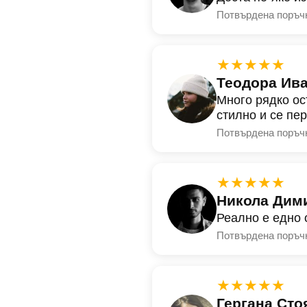
Потвърдена поръч
★★★★★
Теодора Ив
Много рядко ос
стилно и се пе
Потвърдена поръч
★★★★★
Никола Дим
Реално е едно 
Потвърдена поръч
★★★★★
Гергана Сто