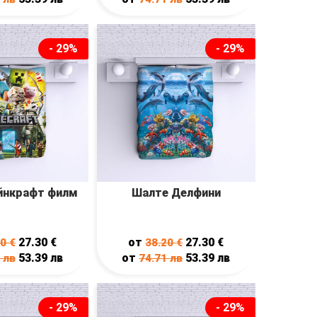
- 29%
- 29%
йнкрафт филм
Шалте Делфини
27.30
€
от
27.30
€
20
€
38.20
€
53.39
лв
от
53.39
лв
1
лв
74.71
лв
- 29%
- 29%