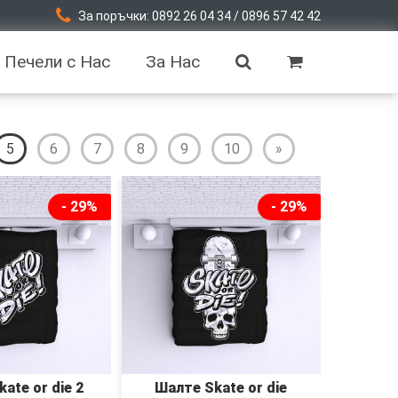
За поръчки: 0892 26 04 34 / 0896 57 42 42
Печели с Нас
За Нас
5
6
7
8
9
10
»
- 29%
- 29%
ate or die 2
Шалте Skate or die