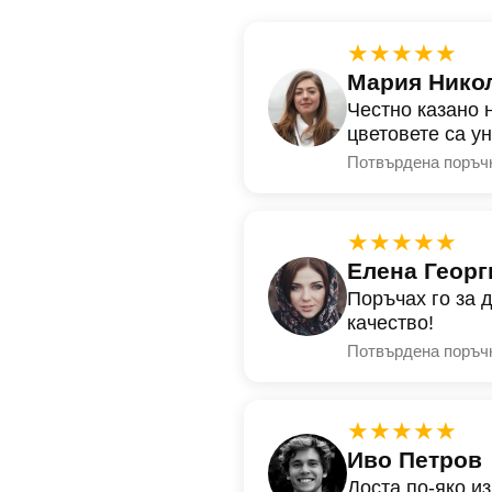
★★★★★
Мария Нико
Честно казано 
цветовете са у
Потвърдена поръч
★★★★★
Елена Георг
Поръчах го за 
качество!
Потвърдена поръч
★★★★★
Иво Петров
Доста по-яко и