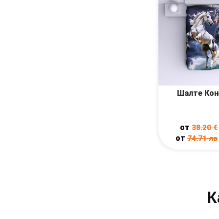
Шалте Кон
от
38.20
€
от
74.71
лв
К