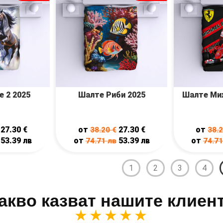
е 2 2025
Шалте Риби 2025
Шалте Ми
27.30
€
от
27.30
€
от
38.20
€
38.
53.39
лв
от
53.39
лв
от
74.71
лв
74.7
1
2
3
4
акво казват нашите клиен
★★★★★