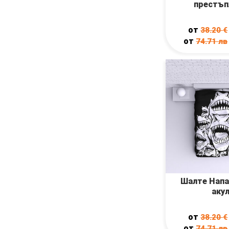
престъп
от
38.20
€
от
74.71
лв
Шалте Напа
аку
от
38.20
€
от
74.71
лв