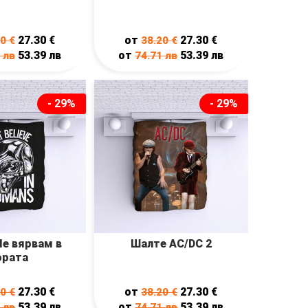
27.30
€
от
27.30
€
20
€
38.20
€
53.39
лв
от
53.39
лв
1
лв
74.71
лв
- 29%
- 29%
е вярвам в
Шалте AC/DC 2
ората
27.30
€
от
27.30
€
20
€
38.20
€
53.39
лв
от
53.39
лв
1
лв
74.71
лв