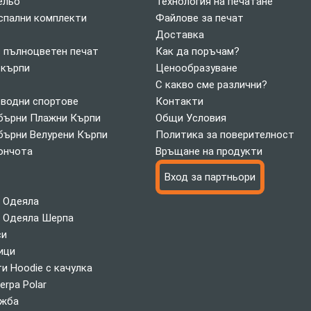
ельо
Технология на печатане
спални комплекти
Файлове за печат
Доставка
с пълноцветен печат
Как да поръчам?
 кърпи
Ценообразуване
С какво сме различни?
 водни спортове
Контакти
ърни Плажни Кърпи
Общи Условия
ърни Велурени Кърпи
Политика за поверителност
ончота
Връщане на продукти
Вход за партньори
 Одеяла
 Одеяла Шерпа
си
ици
и Hoodie с качулка
erpa Polar
ажба