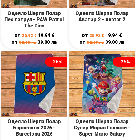
Одеяло Шерпа Полар
Одеяло Шерпа Полар
Пес патрул - PAW Patrol
Аватар 2 - Avatar 2
The Dino
от
от
19.94
€
19.94
€
26.92
€
26.92
€
от
от
39.00
лв
39.00
лв
52.65
лв
52.65
лв
- 26%
- 26%
Одеяло Шерпа Полар
Одеяло Шерпа Полар
Барселона 2026 -
Супер Марио Галакси -
Barcelona 2026
Super Mario Galaxy