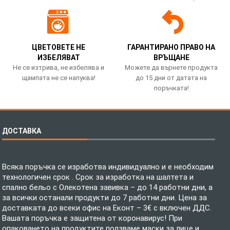
ЦВЕТОВЕТЕ НЕ
ГАРАНТИРАНО ПРАВО НА
ИЗБЕЛЯВАТ
ВРЪЩАНЕ
Не се изтрива, не избелява и
Можете да върнете продукта
щампата не се напуква!
до 15 дни от датата на
поръчката!
ДОСТАВКА
Всяка поръчка се изработва индивидуално и е необходим
технологичен срок . Срок за изработка на шалтета и
спално бельо с Олекотена завивка – до 14 работни дни, а
за всички останали продукти до 7 работни дни. Цена за
доставката до всеки офис на Еконт – 3€ с включен ДДС.
Вашата поръчка е защитена от коронавирус! При
опаковането на продуктите ползваме маски за лице и