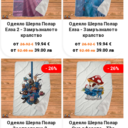
Одеяло Шерпа Полар
Одеяло Шерпа Полар
Елза 2 - Замръзналото
Елза - Замръзналото
кралство
кралство
от
от
19.94
€
19.94
€
26.92
€
26.92
€
от
от
39.00
лв
39.00
лв
52.65
лв
52.65
лв
- 26%
- 26%
Одеяло Шерпа Полар
Одеяло Шерпа Полар