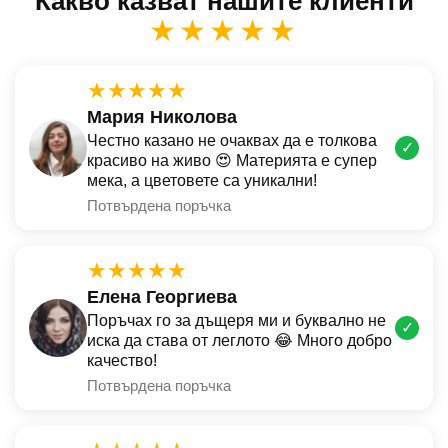
Какво казват нашите клиенти
★★★★★
★★★★★
Мария Николова
Честно казано не очаквах да е толкова
✓
красиво на живо 😍 Материята е супер
мека, а цветовете са уникални!
Потвърдена поръчка
★★★★★
Елена Георгиева
Поръчах го за дъщеря ми и буквално не
✓
иска да става от леглото 😂 Много добро
качество!
Потвърдена поръчка