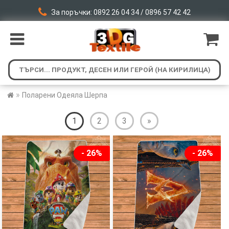
За поръчки: 0892 26 04 34 / 0896 57 42 42
»
Поларени Одеяла Шерпа
1
2
3
»
- 26%
- 26%