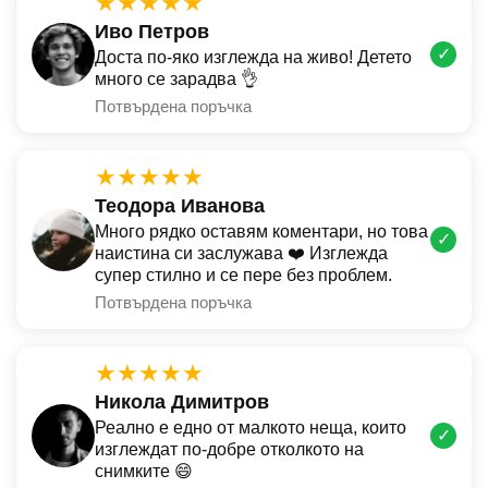
★★★★★
Иво Петров
✓
Доста по-яко изглежда на живо! Детето
много се зарадва 👌
Потвърдена поръчка
★★★★★
Теодора Иванова
Много рядко оставям коментари, но това
✓
наистина си заслужава ❤️ Изглежда
супер стилно и се пере без проблем.
Потвърдена поръчка
★★★★★
Никола Димитров
Реално е едно от малкото неща, които
✓
изглеждат по-добре отколкото на
снимките 😄