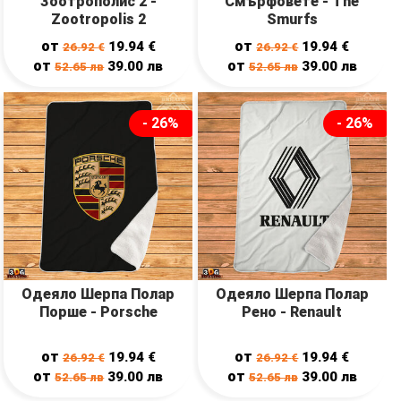
Зоотрополис 2 -
Смърфовете - The
Zootropolis 2
Smurfs
от
от
19.94
€
19.94
€
26.92
€
26.92
€
от
от
39.00
лв
39.00
лв
52.65
лв
52.65
лв
- 26%
- 26%
Одеяло Шерпа Полар
Одеяло Шерпа Полар
Порше - Porsche
Рено - Renault
от
от
19.94
€
19.94
€
26.92
€
26.92
€
от
от
39.00
лв
39.00
лв
52.65
лв
52.65
лв