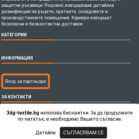
защитни ръкавици. Редовно извършваме детайлна
дезинфекция на ръцете, пратките, складовете и
производстжените помещения. Куриери извършат
безопасни и безконтактни доставки.
КАТЕГОРИИ
Спално бельо
ИНФОРМАЦИЯ
Бебешки спални комплекти
Шалтета
Тениски с пълноцветен печат
Технология на печатане
Вход за партньори
Хавлиени кърпи
Файлове за печат
Халати
Доставка
ЗА КОНТАКТИ
Пончо за водни спортове
Как да поръчам?
Микрофибърни Плажни Кърпи
Ценообразуване
3dg-textile.bg
използва бисквитки. За да продължите
Микрофибърни Велурени Кърпи
С какво сме различни?
Телефон:
0892 26 04 34 / 0896 57 42 42
по-нататък, е необходимо Вашето съгласие.
Детски пончота
Контакти
Тениски
Общи Условия
Детайли
СЪГЛАСЯВАМ СЕ
Завеси
Политика за поверителност