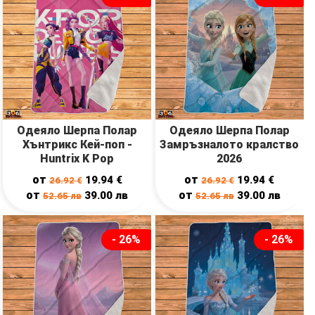
Одеяло Шерпа Полар
Одеяло Шерпа Полар
Хънтрикс Кей-поп -
Замръзналото кралство
Huntrix K Pop
2026
от
от
19.94
€
19.94
€
26.92
€
26.92
€
от
от
39.00
лв
39.00
лв
52.65
лв
52.65
лв
- 26%
- 26%