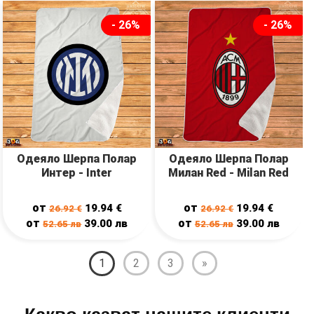
- 26%
- 26%
Одеяло Шерпа Полар
Одеяло Шерпа Полар
Интер - Inter
Милан Red - Milan Red
от
от
19.94
€
19.94
€
26.92
€
26.92
€
от
от
39.00
лв
39.00
лв
52.65
лв
52.65
лв
1
2
3
»