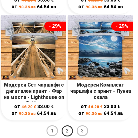
46.20
€
46.20
€
от
от
64.54
лв
64.54
лв
90.36
лв
90.36
лв
- 29%
- 29%
Модерен Сет чаршафи с
Модерен Комплект
дигитален принт - Фар
чаршафи с принт - Лунна
на моста - Lighthouse on
скала
Bridge
от
от
33.00
€
33.00
€
46.20
€
46.20
€
от
от
64.54
лв
64.54
лв
90.36
лв
90.36
лв
1
2
3