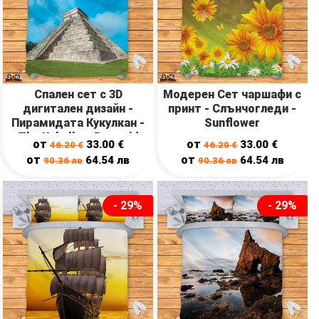
Спален сет с 3D
Модерен Сет чаршафи с
дигитален дизайн -
принт - Слънчогледи -
Пирамидата Кукулкан -
Sunflower
The Kukulkan Pyramid
от
от
33.00
€
33.00
€
46.20
€
46.20
€
от
от
64.54
лв
64.54
лв
90.36
лв
90.36
лв
- 29%
- 29%