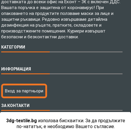
доставката до всеки офис на Еконт – 3€ с включен ДДС.
Вашата поръчка е защитена от коронавирус! При
опаковането на продуктите ползваме маски за лице и
защитни ръкавици. Редовно извършваме детайлна
дезинфекция на ръцете, пратките, складовете и
производстжените помещения. Куриери извършат
безопасни и безконтактни доставки.
КАТЕГОРИИ
Спално бельо
ИНФОРМАЦИЯ
Бебешки спални комплекти
Шалтета
Тениски с пълноцветен печат
Технология на печатане
Вход за партньори
Хавлиени кърпи
Файлове за печат
Халати
Доставка
ЗА КОНТАКТИ
Пончо за водни спортове
Как да поръчам?
Микрофибърни Плажни Кърпи
Ценообразуване
3dg-textile.bg
използва бисквитки. За да продължите
Микрофибърни Велурени Кърпи
С какво сме различни?
Телефон:
0892 26 04 34 / 0896 57 42 42
по-нататък, е необходимо Вашето съгласие.
Детски пончота
Контакти