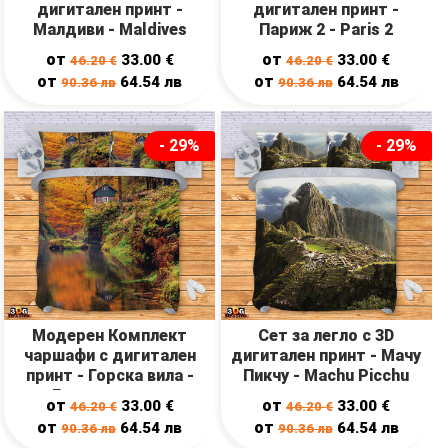
дигитален принт -
дигитален принт -
Малдиви - Maldives
Париж 2 - Paris 2
от
от
33.00
€
33.00
€
46.20
€
46.20
€
от
от
64.54
лв
64.54
лв
90.36
лв
90.36
лв
- 29%
- 29%
Модерен Комплект
Сет за легло с 3D
чаршафи с дигитален
дигитален принт - Мачу
принт - Горска вила -
Пикчу - Machu Picchu
Forest cottage
от
от
33.00
€
33.00
€
46.20
€
46.20
€
от
от
64.54
лв
64.54
лв
90.36
лв
90.36
лв