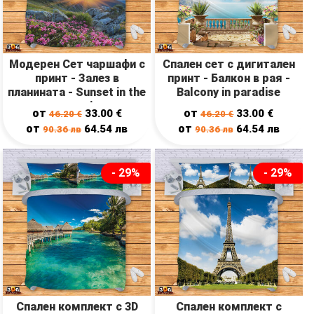
Модерен Сет чаршафи с
Спален сет с дигитален
принт - Залез в
принт - Балкон в рая -
планината - Sunset in the
Balcony in paradise
mountains
от
от
33.00
€
33.00
€
46.20
€
46.20
€
от
от
64.54
лв
64.54
лв
90.36
лв
90.36
лв
- 29%
- 29%
Спален комплект с 3D
Спален комплект с