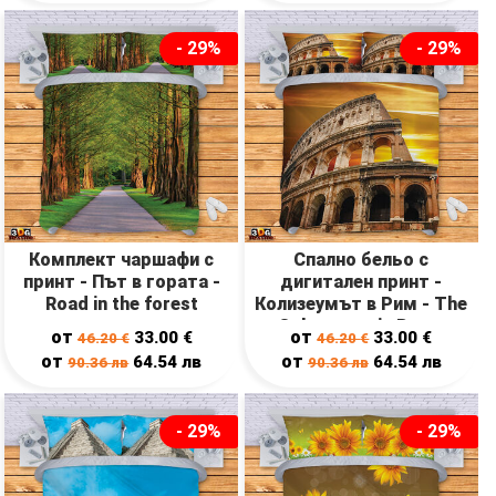
- 29%
- 29%
Комплект чаршафи с
Спално бельо с
принт - Път в гората -
дигитален принт -
Road in the forest
Колизеумът в Рим - The
Colosseum in Rome
от
от
33.00
€
33.00
€
46.20
€
46.20
€
от
от
64.54
лв
64.54
лв
90.36
лв
90.36
лв
- 29%
- 29%