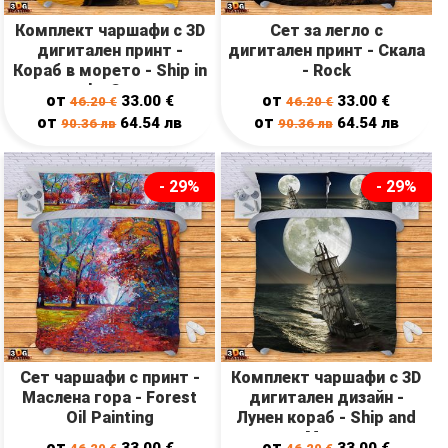
Комплект чаршафи с 3D
Сет за легло с
дигитален принт -
дигитален принт - Скала
Кораб в морето - Ship in
- Rock
the Sea
от
от
33.00
€
33.00
€
46.20
€
46.20
€
от
от
64.54
лв
64.54
лв
90.36
лв
90.36
лв
- 29%
- 29%
Сет чаршафи с принт -
Комплект чаршафи с 3D
Маслена гора - Forest
дигитален дизайн -
Oil Painting
Лунен кораб - Ship and
Moon
от
от
33.00
€
33.00
€