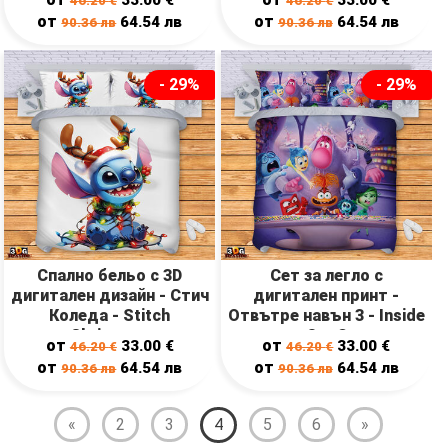
46.20
€
46.20
€
от
от
64.54
лв
64.54
лв
90.36
лв
90.36
лв
- 29%
- 29%
Спално бельо с 3D
Сет за легло с
дигитален дизайн - Стич
дигитален принт -
Коледа - Stitch
Отвътре навън 3 - Inside
Christmas
Out 3
от
от
33.00
€
33.00
€
46.20
€
46.20
€
от
от
64.54
лв
64.54
лв
90.36
лв
90.36
лв
«
2
3
4
5
6
»