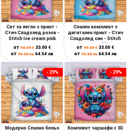
Сет за легло с принт -
Спален комплект с
Стич Сладолед розов -
дигитален принт - Стич
Stitch Ice cream pink
Сладолед син - Stitch
Ice cream blue
от
от
33.00
€
33.00
€
46.20
€
46.20
€
от
от
64.54
лв
64.54
лв
90.36
лв
90.36
лв
- 29%
- 29%
Модерно Спално бельо
Комплект чаршафи с 3D