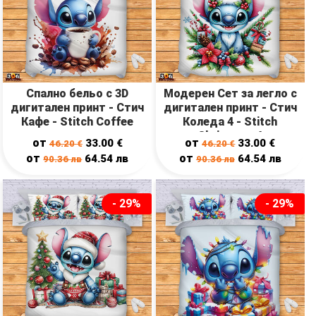
Спално бельо с 3D
Модерен Сет за легло с
дигитален принт - Стич
дигитален принт - Стич
Кафе - Stitch Coffee
Коледа 4 - Stitch
Christmas 4
от
от
33.00
€
33.00
€
46.20
€
46.20
€
от
от
64.54
лв
64.54
лв
90.36
лв
90.36
лв
- 29%
- 29%