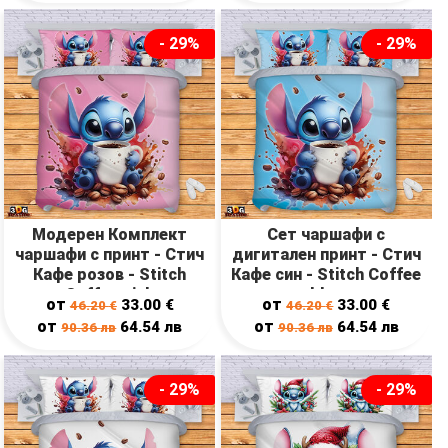
- 29%
- 29%
Модерен Комплект
Сет чаршафи с
чаршафи с принт - Стич
дигитален принт - Стич
Кафе розов - Stitch
Кафе син - Stitch Coffee
Coffee pink
blue
от
от
33.00
€
33.00
€
46.20
€
46.20
€
от
от
64.54
лв
64.54
лв
90.36
лв
90.36
лв
- 29%
- 29%