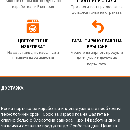
Made in EU Всички продукти се
ЕКОНТ ИЛИ СПИДИ
изработват в България
Преглед и тест при доставка
до всяка точка на страната
ЦВЕТОВЕТЕ НЕ
ГАРАНТИРАНО ПРАВО НА
ИЗБЕЛЯВАТ
ВРЪЩАНЕ
Не се изтрива, не избелява и
Можете да върнете продукта
щампата не се напуква!
до 15 дни от датата на
поръчката!
ДОСТАВКА
Всяка поръчка се изработва индивидуално и е необходим
технологичен срок . Срок за изработка на шалтета и
спално бельо с Олекотена завивка – до 14 работни дни, а
за всички останали продукти до 7 работни дни. Цена за