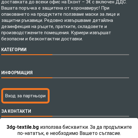
доставката до всеки офис на Еконт – 3€ с включен ДДС.
Вашата поръчка е защитена от коронавирус! При
опаковането на продуктите ползваме маски за лице и
защитни ръкавици. Редовно извършваме детайлна
дезинфекция на ръцете, пратките, складовете и
производстжените помещения. Куриери извършат
безопасни и безконтактни доставки.
КАТЕГОРИИ
Спално бельо
ИНФОРМАЦИЯ
Бебешки спални комплекти
Шалтета
Тениски с пълноцветен печат
Технология на печатане
Вход за партньори
Хавлиени кърпи
Файлове за печат
Халати
Доставка
ЗА КОНТАКТИ
Пончо за водни спортове
Как да поръчам?
Микрофибърни Плажни Кърпи
Ценообразуване
3dg-textile.bg
използва бисквитки. За да продължите
Микрофибърни Велурени Кърпи
С какво сме различни?
Телефон:
0892 26 04 34 / 0896 57 42 42
по-нататък, е необходимо Вашето съгласие.
Детски пончота
Контакти