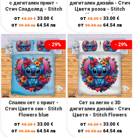
с дигитален принт -
дигитален дизайн - Стич
Стич Сладолед - Stitch
Цветя розов - Stitch
Ice cream
Flowers pink
от
от
33.00
€
33.00
€
46.20
€
46.20
€
от
от
64.54
лв
64.54
лв
90.36
лв
90.36
лв
- 29%
- 29%
Спален сет с принт -
Сет за легло с 3D
Стич Цветя син - Stitch
дигитален дизайн - Стич
Flowers blue
Цветя - Stitch Flowers
от
от
33.00
€
33.00
€
46.20
€
46.20
€
от
от
64.54
лв
64.54
лв
90.36
лв
90.36
лв