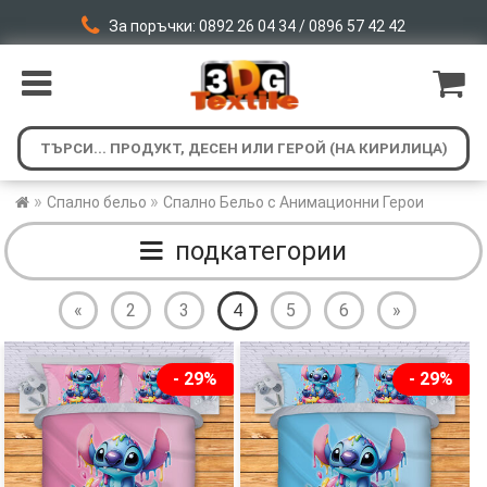
За поръчки: 0892 26 04 34 / 0896 57 42 42
»
»
Спално бельо
Спално Бельо с Анимационни Герои
подкатегории
«
2
3
4
5
6
»
- 29%
- 29%