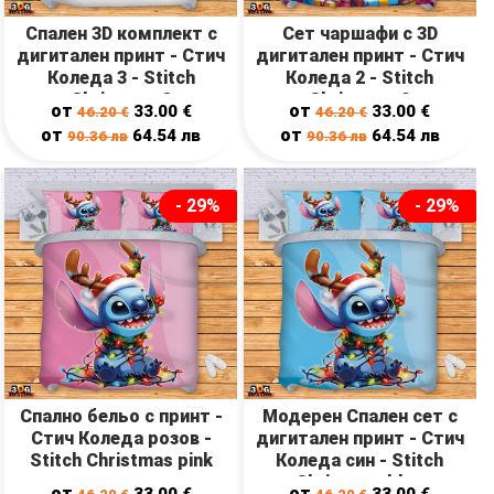
Спален 3D комплект с
Сет чаршафи с 3D
дигитален принт - Стич
дигитален принт - Стич
Коледа 3 - Stitch
Коледа 2 - Stitch
Christmas 3
Christmas 2
от
от
33.00
€
33.00
€
46.20
€
46.20
€
от
от
64.54
лв
64.54
лв
90.36
лв
90.36
лв
- 29%
- 29%
Спално бельо с принт -
Модерен Спален сет с
Стич Коледа розов -
дигитален принт - Стич
Stitch Christmas pink
Коледа син - Stitch
Christmas blue
от
от
33.00
€
33.00
€