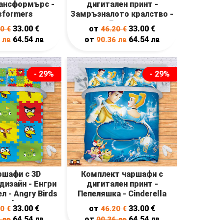
рансформърс -
дигитален принт -
sformers
Замръзналото кралство -
Frozen
33.00
€
от
33.00
€
20
€
46.20
€
64.54
лв
от
64.54
лв
6
лв
90.36
лв
- 29%
- 29%
ршафи с 3D
Комплект чаршафи с
дизайн - Енгри
дигитален принт -
л - Angry Birds
Пепеляшка - Cinderella
uzzle
33.00
€
от
33.00
€
20
€
46.20
€
64.54
лв
от
64.54
лв
6
лв
90.36
лв