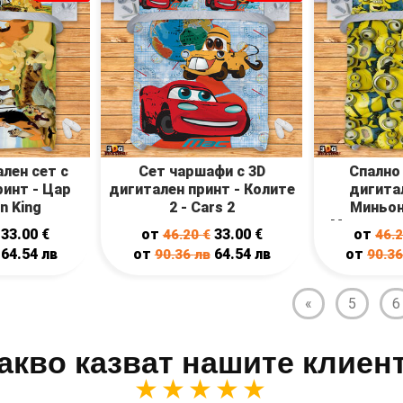
лен сет с
Сет чаршафи с 3D
Спално 
ринт - Цар
дигитален принт - Колите
дигитал
n King
2 - Cars 2
Миньон
Миньони -
33.00
€
от
33.00
€
от
46.20
€
46.
64.54
лв
от
64.54
лв
от
90.36
лв
90.3
«
5
6
акво казват нашите клиен
★★★★★