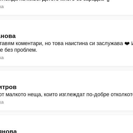
ка
анова
тавям коментари, но това наистина си заслужава ❤️
ре без проблем.
ка
итров
от малкото неща, които изглеждат по-добре отколкот
ка
янова