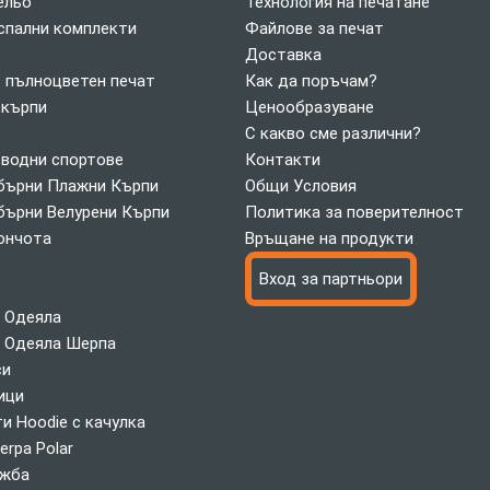
ельо
Технология на печатане
спални комплекти
Файлове за печат
Доставка
с пълноцветен печат
Как да поръчам?
 кърпи
Ценообразуване
С какво сме различни?
 водни спортове
Контакти
ърни Плажни Кърпи
Общи Условия
ърни Велурени Кърпи
Политика за поверителност
ончота
Връщане на продукти
Вход за партньори
 Одеяла
 Одеяла Шерпа
си
ици
и Hoodie с качулка
erpa Polar
ажба