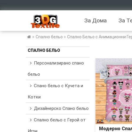
За Дома
За Т
»
»
Спално бельо
Спално Бельо с Анимационни Ге
СПАЛНО БЕЛЬО
Персонализирано спано
бельо
Спано бельо с Кучета и
Котки
Дизайнерско Спано бельо
Спално бельо с Герой от
Модерно Спал
Игри