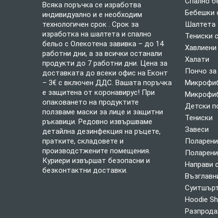
Спално б
Всяка поръчка се изработва
Бебешки 
индивидуално и е необходим
технологичен срок . Срок за
Шалтета
изработка на шалтета и спално
Тениски 
бельо с Олекотена завивка – до 14
Хавлиени
работни дни, а за всички останали
Халати
продукти до 7 работни дни. Цена за
Пончо за
доставката до всеки офис на Еконт
– 3€ с включен ДДС. Вашата поръчка
Микрофиб
е защитена от коронавирус! При
Микрофиб
опаковането на продуктите
Детски п
ползваме маски за лице и защитни
Тениски
ръкавици. Редовно извършваме
Завеси
детайлна дезинфекция на ръцете,
пратките, складовете и
Поларени
производстжените помещения.
Поларени
Куриери извършат безопасни и
Направи 
безконтактни доставки.
Възглавн
Суитшърт
Hoodie Sh
Разпрод