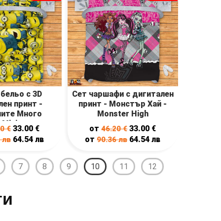
бельо с 3D
Сет чаршафи с дигитален
ен принт -
принт - Монстър Хай -
ите Много
Monster High
 Minions many
33.00
€
от
33.00
€
20
€
46.20
€
64.54
лв
от
64.54
лв
6
лв
90.36
лв
7
8
9
10
11
12
ти