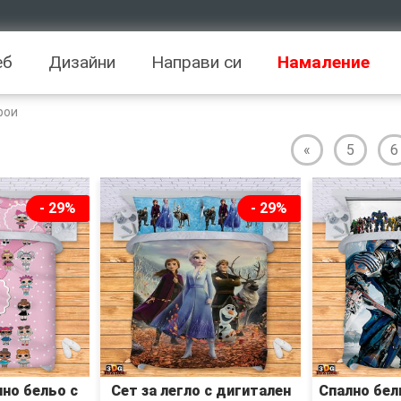
еб
Дизайни
Направи си
Намаление
рои
«
5
6
- 29%
- 29%
но бельо с
Сет за легло с дигитален
Спално бел