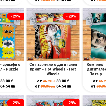
- 29%
- 29%
 чаршафи с
Сет за легло с дигитален
Комплект 
л - Puzzle
принт - Hot Wheels - Hot
дигитален
Wheels
Потър - 
33.00
€
от
33.00
€
от
46.20
€
46.
64.54
лв
от
64.54
лв
от
90.36
лв
90.3
- 29%
- 29%