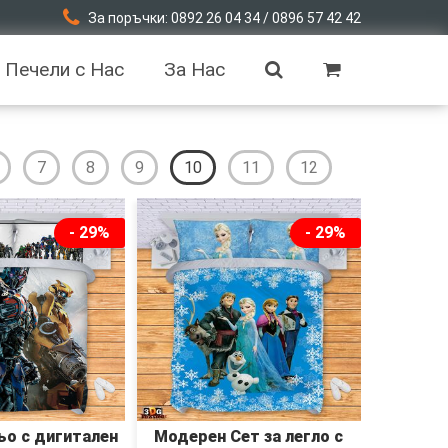
За поръчки: 0892 26 04 34 / 0896 57 42 42
Печели с Нас
За Нас
7
8
9
10
11
12
- 29%
- 29%
ьо с дигитален
Модерен Сет за легло с