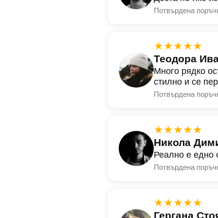
Потвърдена поръч
★★★★★
Теодора Ив
Много рядко ос
стилно и се пе
Потвърдена поръч
★★★★★
Никола Дим
Реално е едно 
Потвърдена поръч
★★★★★
Гергана Сто