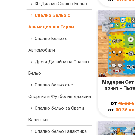
3D Дизайн Спално Бельо
Спално Бельо с
Анимационни Герои
Спално Бельо с
Автомобили
Други Дизайни на Спално
Бельо
Модерен Сет
Спално бельо със
принт - Пъзе
Спортни и Футболни дизайни
от
46.20
€
Спално бельо за Свети
от
90.36
лв
Валентин
Спално бельо Галактика