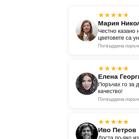
★★★★★
Мария Нико
Честно казано 
цветовете са у
Потвърдена поръч
★★★★★
Елена Георг
Поръчах го за 
качество!
Потвърдена поръч
★★★★★
Иво Петров
Доста по-яко и