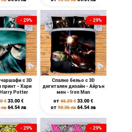
- 29%
- 29%
чаршафи с 3D
Спално бельо с 3D
 принт - Хари
дигитален дизайн - Айрън
Harry Potter
мен - Iron Man
33.00
€
от
33.00
€
20
€
46.20
€
64.54
лв
от
64.54
лв
6
лв
90.36
лв
- 29%
- 29%