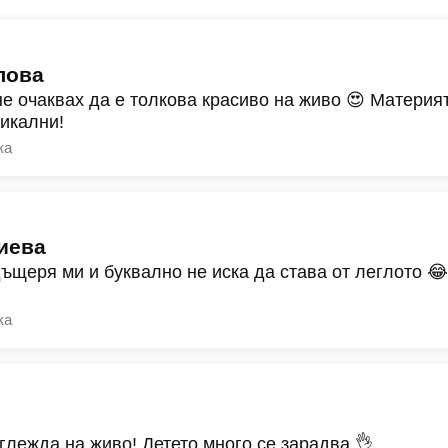
лова
не очаквах да е толкова красиво на живо 😍 Материят
никални!
ка
иева
дъщеря ми и буквално не иска да става от леглото 
ка
зглежда на живо! Детето много се зарадва 👌