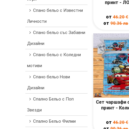
принт - Л
Спано бельо с Известни
от
46.20
€
Личности
от
90.36
лв
Спано бельо със Забавни
Дизайни
Спано бельо с Коледни
мотиви
Спано бельо Нови
Дизайни
Спално Бельо с Поп
Сет чаршафи 
принт - Кол
Звезди
Спално Бельо Филми
от
46.20
€
от
90.36
лв