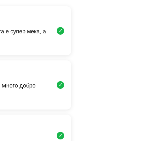
✓
а е супер мека, а
✓
 Много добро
✓