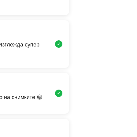
✓
 Изглежда супер
✓
о на снимките 😄