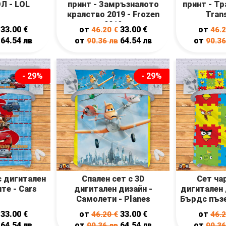
ОЛ - LOL
принт - Замръзналото
принт - Т
кралство 2019 - Frozen
Tran
2019
33.00
€
от
33.00
€
от
46.20
€
46.
64.54
лв
от
64.54
лв
от
90.36
лв
90.3
- 29%
- 29%
с дигитален
Спален сет с 3D
Сет ча
ите - Cars
дигитален дизайн -
дигитален 
Самолети - Planes
Бърдс пъзе
p
33.00
€
от
33.00
€
от
46.20
€
46.
64.54
лв
от
64.54
лв
от
90.36
лв
90.3