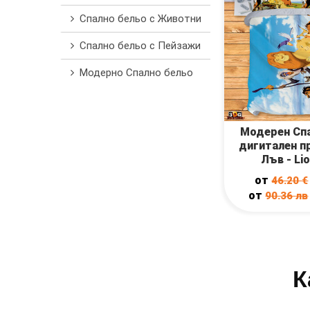
Спално бельо с Животни
Спално бельо с Пейзажи
Модерно Спално бельо
Модерен Спа
дигитален п
Лъв - Lio
от
46.20
€
от
90.36
лв
К