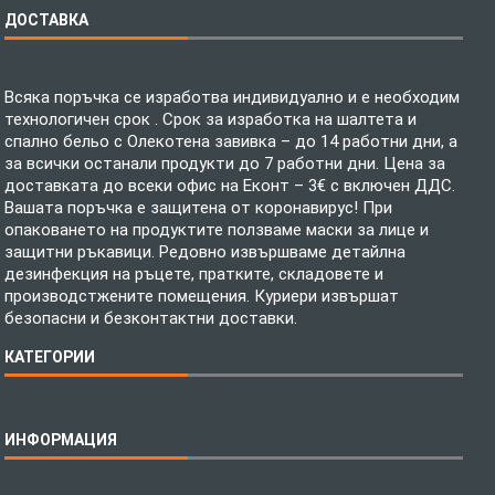
ДОСТАВКА
Всяка поръчка се изработва индивидуално и е необходим
технологичен срок . Срок за изработка на шалтета и
спално бельо с Олекотена завивка – до 14 работни дни, а
за всички останали продукти до 7 работни дни. Цена за
доставката до всеки офис на Еконт – 3€ с включен ДДС.
Вашата поръчка е защитена от коронавирус! При
опаковането на продуктите ползваме маски за лице и
защитни ръкавици. Редовно извършваме детайлна
дезинфекция на ръцете, пратките, складовете и
производстжените помещения. Куриери извършат
безопасни и безконтактни доставки.
КАТЕГОРИИ
Спално бельо
ИНФОРМАЦИЯ
Бебешки спални комплекти
Шалтета