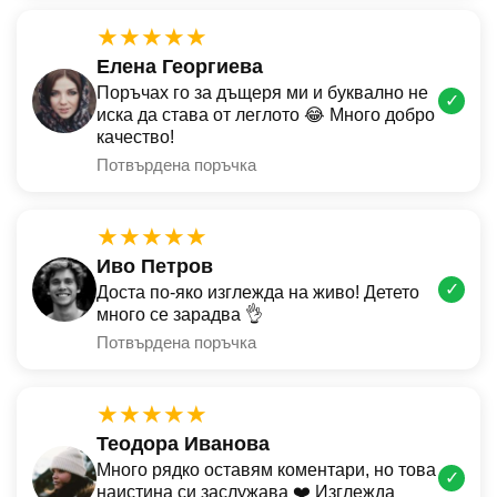
★★★★★
Елена Георгиева
Поръчах го за дъщеря ми и буквално не
✓
иска да става от леглото 😂 Много добро
качество!
Потвърдена поръчка
★★★★★
Иво Петров
✓
Доста по-яко изглежда на живо! Детето
много се зарадва 👌
Потвърдена поръчка
★★★★★
Теодора Иванова
Много рядко оставям коментари, но това
✓
наистина си заслужава ❤️ Изглежда