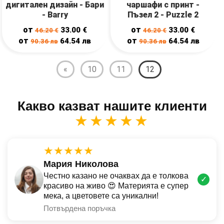
дигитален дизайн - Бари
чаршафи с принт -
- Barry
Пъзел 2 - Puzzle 2
от
от
33.00
€
33.00
€
46.20
€
46.20
€
от
от
64.54
лв
64.54
лв
90.36
лв
90.36
лв
«
10
11
12
Какво казват нашите клиенти
★★★★★
★★★★★
Мария Николова
Честно казано не очаквах да е толкова
✓
красиво на живо 😍 Материята е супер
мека, а цветовете са уникални!
Потвърдена поръчка