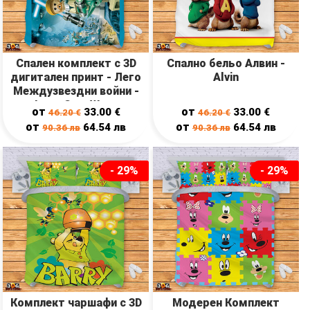
Спален комплект с 3D
Спално бельо Алвин -
дигитален принт - Лего
Alvin
Междузвездни войни -
Lego Star Wars
от
от
33.00
€
33.00
€
46.20
€
46.20
€
от
от
64.54
лв
64.54
лв
90.36
лв
90.36
лв
- 29%
- 29%
Комплект чаршафи с 3D
Модерен Комплект