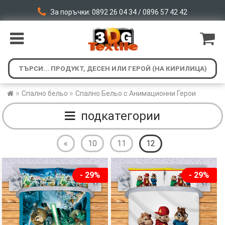
За поръчки: 0892 26 04 34 / 0896 57 42 42
»
»
Спално бельо
Спално Бельо с Анимационни Герои
подкатегории
«
10
11
12
- 29%
- 29%