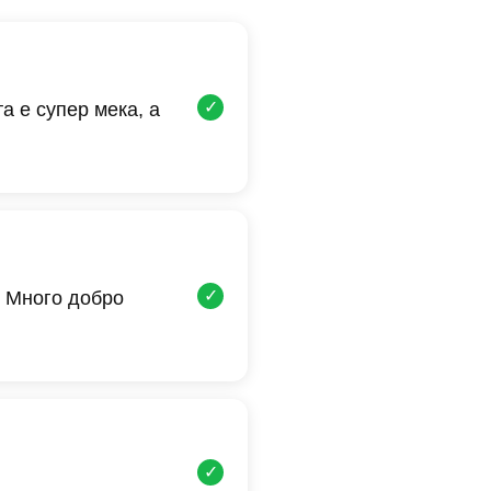
✓
а е супер мека, а
✓
 Много добро
✓