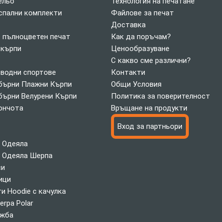
ельо
Технология на печатане
спални комплекти
Файлове за печат
Доставка
с пълноцветен печат
Как да поръчам?
 кърпи
Ценообразуване
С какво сме различни?
 водни спортове
Контакти
ърни Плажни Кърпи
Общи Условия
ърни Велурени Кърпи
Политика за поверителност
ончота
Връщане на продукти
Вход за партньори
 Одеяла
 Одеяла Шерпа
си
ици
и Hoodie с качулка
erpa Polar
ажба