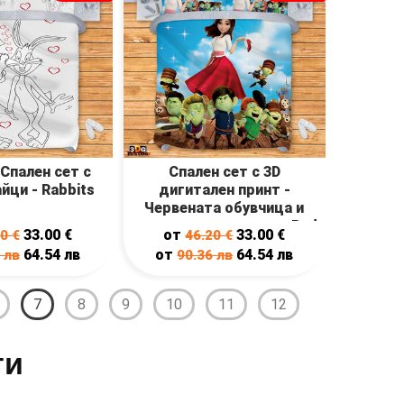
Спален сет с
Спален сет с 3D
айци - Rabbits
дигитален принт -
Червената обувчица и
седемте джуджета - Red
33.00
€
от
33.00
€
20
€
46.20
€
Shoe and the seven
64.54
лв
от
64.54
лв
6
лв
90.36
лв
Dwarves
7
8
9
10
11
12
ти