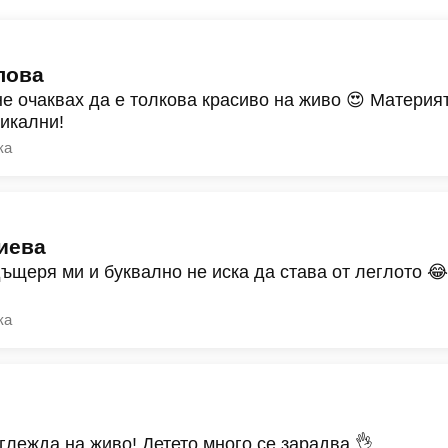
лова
не очаквах да е толкова красиво на живо 😍 Материят
никални!
ка
иева
дъщеря ми и буквално не иска да става от леглото 
ка
зглежда на живо! Детето много се зарадва 👌