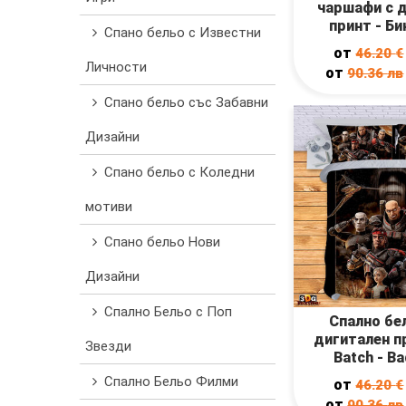
чаршафи с 
принт - Бин
Спано бельо с Известни
от
46.20
€
Личности
от
90.36
лв
Спано бельо със Забавни
Дизайни
Спано бельо с Коледни
мотиви
Спано бельо Нови
Дизайни
Спално Бельо с Поп
Спално бе
дигитален п
Звезди
Batch - Ba
Спално Бельо Филми
от
46.20
€
от
90.36
лв