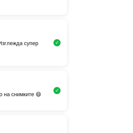
✓
 Изглежда супер
✓
о на снимките 😄