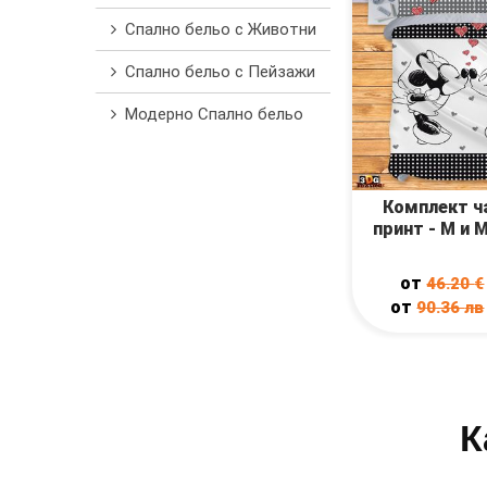
Спално бельо с Животни
Спално бельо с Пейзажи
Модерно Спално бельо
Комплект ч
принт - М и 
от
46.20
€
от
90.36
лв
К