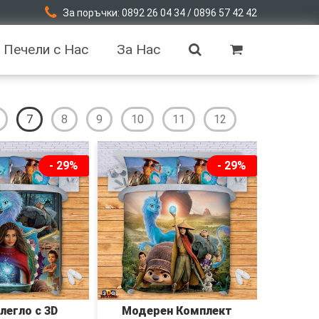
За поръчки: 0892 26 04 34 / 0896 57 42 42
Печели с Нас
За Нас
7
8
9
10
11
12
- 29%
- 29%
 легло с 3D
Модерен Комплект