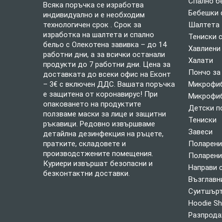
Спално б
Всяка поръчка се изработва
Бебешки 
индивидуално и е необходим
технологичен срок . Срок за
Шалтета
изработка на шалтета и спално
Тениски 
бельо с Олекотена завивка – до 14
Хавлиени
работни дни, а за всички останали
Халати
продукти до 7 работни дни. Цена за
Пончо за
доставката до всеки офис на Еконт
– 3€ с включен ДДС. Вашата поръчка
Микрофиб
е защитена от коронавирус! При
Микрофиб
опаковането на продуктите
Детски п
ползваме маски за лице и защитни
Тениски
ръкавици. Редовно извършваме
Завеси
детайлна дезинфекция на ръцете,
пратките, складовете и
Поларени
производстжените помещения.
Поларени
Куриери извършат безопасни и
Направи 
безконтактни доставки.
Възглавн
Суитшърт
Hoodie Sh
Разпрод