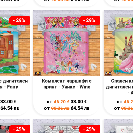
- 29%
- 29%
с дигитален
Комплект чаршафи с
Спален к
 - Fairy
принт - Уинкс - Winx
дигитален 
- 
33.00
€
от
33.00
€
от
46.20
€
46.
64.54
лв
от
64.54
лв
от
90.36
лв
90.3
- 29%
- 29%