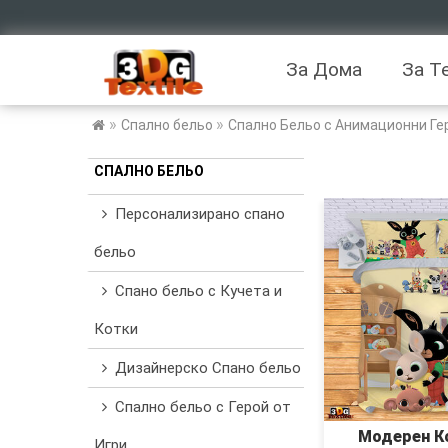
За Дома
За Т
»
»
Спално бельо
Спално Бельо с Анимационни Ге
СПАЛНО БЕЛЬО
Персонализирано спано
бельо
Спано бельо с Кучета и
Котки
Дизайнерско Спано бельо
Спално бельо с Герой от
Модерен К
Игри