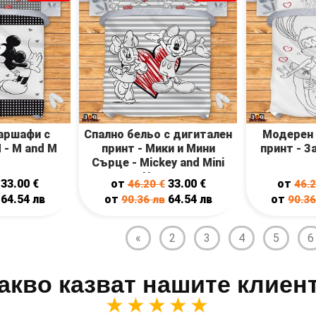
аршафи с
Спално бельо с дигитален
Модерен 
М - M and M
принт - Мики и Mини
принт - З
Сърце - Mickey and Mini
Heart
33.00
€
от
33.00
€
от
46.20
€
46.
64.54
лв
от
64.54
лв
от
90.36
лв
90.3
«
2
3
4
5
6
акво казват нашите клиен
★★★★★