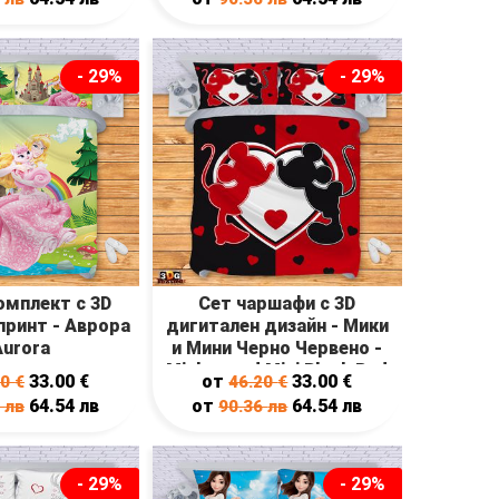
- 29%
- 29%
омплект с 3D
Сет чаршафи с 3D
принт - Аврора
дигитален дизайн - Мики
Aurora
и Mини Черно Червено -
Mickey and Mini Black Red
33.00
€
от
33.00
€
20
€
46.20
€
64.54
лв
от
64.54
лв
6
лв
90.36
лв
- 29%
- 29%