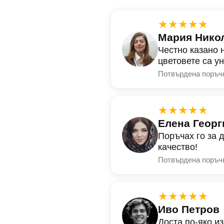
★★★★★
Мария Нико
Честно казано 
цветовете са у
Потвърдена поръч
★★★★★
Елена Георг
Поръчах го за 
качество!
Потвърдена поръч
★★★★★
Иво Петров
Доста по-яко и