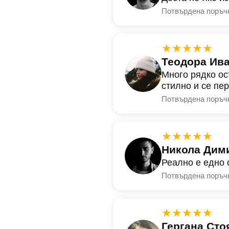
Потвърдена поръч
★★★★★
Теодора Ив
Много рядко ос
стилно и се пе
Потвърдена поръч
★★★★★
Никола Дим
Реално е едно 
Потвърдена поръч
★★★★★
Гергана Сто