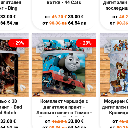
дигитален
котки - 44 Cats
дигитален 
г - Bing
последния
Raya and th
33.00
€
от
33.00
€
от
46.20
€
46.
64.54
лв
от
64.54
лв
от
90.36
лв
90.3
- 29%
- 29%
льо с 3D
Комплект чаршафи с
Модерен С
ринт - Bad
дигитален принт -
дигитален 
d Batch
Локомотивчето Томас -
Кралица
Tomas the Tank Engine
33.00
€
от
33.00
€
от
46.20
€
46.
64.54
лв
от
64.54
лв
от
90.36
лв
90.3