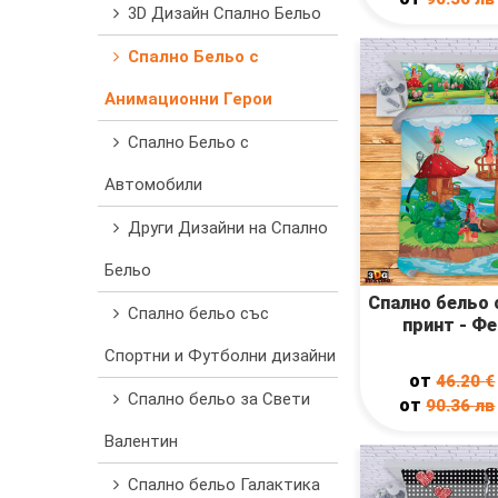
3D Дизайн Спално Бельо
Спално Бельо с
Анимационни Герои
Спално Бельо с
Автомобили
Други Дизайни на Спално
Бельо
Спално бельо 
Спално бельо със
принт - Фея
Спортни и Футболни дизайни
от
46.20
€
Спално бельо за Свети
от
90.36
лв
Валентин
Спално бельо Галактика