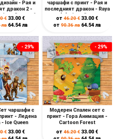
дизайн - Рая и
чаршафи с принт - Рая и
т дракон 2 -
последният дракон - Raya
e Last Dragon 2
and the Last Dragon
33.00
€
от
33.00
€
20
€
46.20
€
64.54
лв
от
64.54
лв
6
лв
90.36
лв
- 29%
- 29%
ет чаршафи с
Модерен Спален сет с
принт - Ледена
принт - Гора Анимация -
 - Ice Queen
Cartoon Forest
33.00
€
от
33.00
€
20
€
46.20
€
64.54
лв
от
64.54
лв
6
лв
90.36
лв