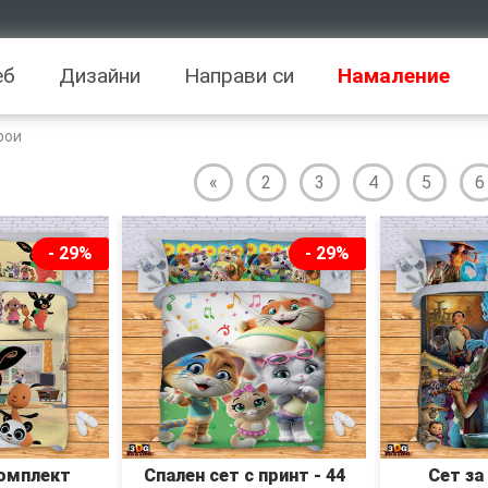
еб
Дизайни
Направи си
Намаление
рои
«
2
3
4
5
6
- 29%
- 29%
омплект
Спален сет с принт - 44
Сет за