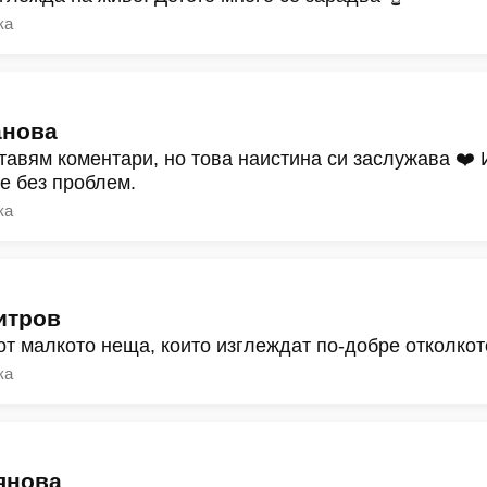
ка
анова
тавям коментари, но това наистина си заслужава ❤️
ре без проблем.
ка
итров
от малкото неща, които изглеждат по-добре отколкот
ка
янова