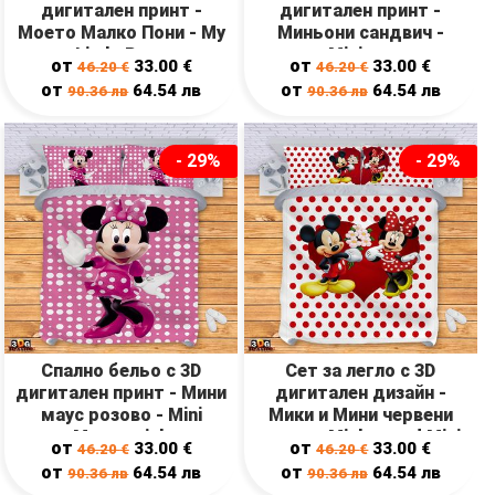
дигитален принт -
дигитален принт -
Моето Малко Пони - My
Миньони сандвич -
Little Pony
Minions
от
от
33.00
€
33.00
€
46.20
€
46.20
€
от
от
64.54
лв
64.54
лв
90.36
лв
90.36
лв
- 29%
- 29%
Спално бельо с 3D
Сет за легло с 3D
дигитален принт - Мини
дигитален дизайн -
маус розово - Mini
Мики и Мини червени
Mouse pink
точки - Mickey and Mini
от
от
33.00
€
33.00
€
46.20
€
46.20
€
red points
от
от
64.54
лв
64.54
лв
90.36
лв
90.36
лв