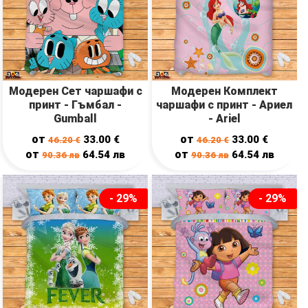
Модерен Сет чаршафи с
Модерен Комплект
принт - Гъмбал -
чаршафи с принт - Ариел
Gumball
- Ariel
от
от
33.00
€
33.00
€
46.20
€
46.20
€
от
от
64.54
лв
64.54
лв
90.36
лв
90.36
лв
- 29%
- 29%