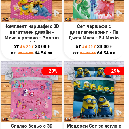
Комплект чаршафи с 3D
Сет чаршафи с
дигитален дизайн -
дигитален принт - Пи
Мечо в розово - Pooh in
Джей Маск - PJ Masks
pink
от
от
33.00
€
33.00
€
46.20
€
46.20
€
от
от
64.54
лв
64.54
лв
90.36
лв
90.36
лв
- 29%
- 29%
Спално бельо с 3D
Модерен Сет за легло с