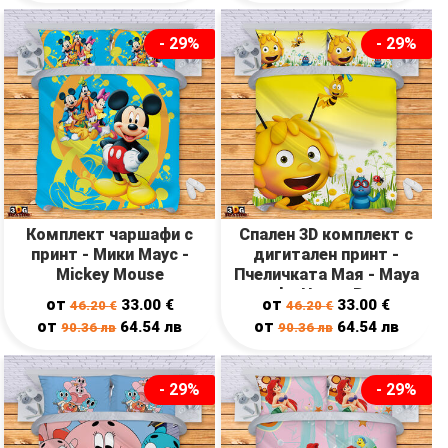
- 29%
- 29%
Комплект чаршафи с
Спален 3D комплект с
принт - Мики Маус -
дигитален принт -
Mickey Mouse
Пчеличката Мая - Maya
the Honey Bee
от
от
33.00
€
33.00
€
46.20
€
46.20
€
от
от
64.54
лв
64.54
лв
90.36
лв
90.36
лв
- 29%
- 29%