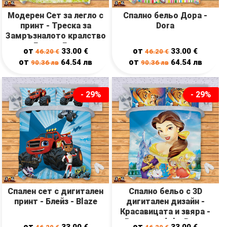
Модерен Сет за легло с
Спално бельо Дора -
принт - Треска за
Dora
Замръзналото кралство
- Frozen Fever
от
от
33.00
€
33.00
€
46.20
€
46.20
€
от
от
64.54
лв
64.54
лв
90.36
лв
90.36
лв
- 29%
- 29%
Спален сет с дигитален
Спално бельо с 3D
принт - Блейз - Blaze
дигитален дизайн -
Красавицата и звяра -
Beauty and the Beast
от
от
33.00
€
33.00
€