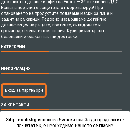
доставката до всеки офис на Еконт – 3€ с включен ДДС.
Вашата поръчка е защитена от коронавирус! При
опаковането на продуктите ползваме маски за лице и
защитни ръкавици. Редовно извършваме детайлна
дезинфекция на ръцете, пратките, складовете и
производстжените помещения. Куриери извършат
безопасни и безконтактни доставки.
КАТЕГОРИИ
Спално бельо
ИНФОРМАЦИЯ
Бебешки спални комплекти
Шалтета
Тениски с пълноцветен печат
Технология на печатане
Вход за партньори
Хавлиени кърпи
Файлове за печат
Халати
Доставка
ЗА КОНТАКТИ
Пончо за водни спортове
Как да поръчам?
Микрофибърни Плажни Кърпи
Ценообразуване
3dg-textile.bg
използва бисквитки. За да продължите
Микрофибърни Велурени Кърпи
С какво сме различни?
Телефон:
0892 26 04 34 / 0896 57 42 42
по-нататък, е необходимо Вашето съгласие.
Детски пончота
Контакти