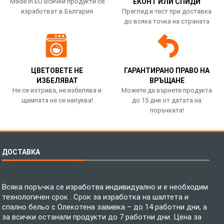
Made in EU Всички продукти се
ЕКОНТ ИЛИ СПИДИ
изработват в България
Преглед и тест при доставка
до всяка точка на страната
ЦВЕТОВЕТЕ НЕ
ГАРАНТИРАНО ПРАВО НА
ИЗБЕЛЯВАТ
ВРЪЩАНЕ
Не се изтрива, не избелява и
Можете да върнете продукта
щампата не се напуква!
до 15 дни от датата на
поръчката!
ДОСТАВКА
Всяка поръчка се изработва индивидуално и е необходим
технологичен срок . Срок за изработка на шалтета и
спално бельо с Олекотена завивка – до 14 работни дни, а
за всички останали продукти до 7 работни дни. Цена за