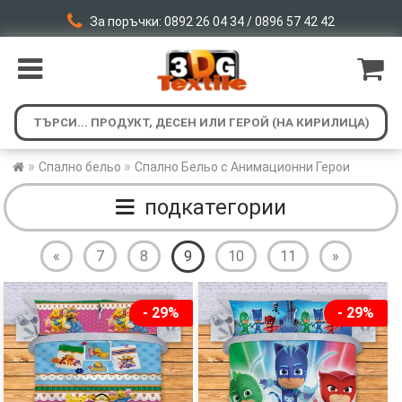
За поръчки: 0892 26 04 34 / 0896 57 42 42
»
»
Спално бельо
Спално Бельо с Анимационни Герои
подкатегории
«
7
8
9
10
11
»
- 29%
- 29%