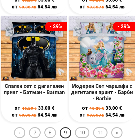
46.20
€
46.20
€
от
от
64.54
лв
64.54
лв
90.36
лв
90.36
лв
- 29%
- 29%
Спален сет с дигитален
Модерен Сет чаршафи с
принт - Батман - Batman
дигитален принт - Барби
- Barbie
от
от
33.00
€
33.00
€
46.20
€
46.20
€
от
от
64.54
лв
64.54
лв
90.36
лв
90.36
лв
«
7
8
9
10
11
»