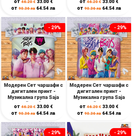
от
от
33.00
€
33.00
€
46.20
€
46.20
€
от
от
64.54
лв
64.54
лв
90.36
лв
90.36
лв
- 29%
- 29%
Модерен Сет чаршафи с
Модерен Сет чаршафи с
дигитален принт -
дигитален принт -
Музикална група Saja
Музикална група Saja
Boys 2
Boys
от
от
33.00
€
33.00
€
46.20
€
46.20
€
от
от
64.54
лв
64.54
лв
90.36
лв
90.36
лв
- 29%
- 29%