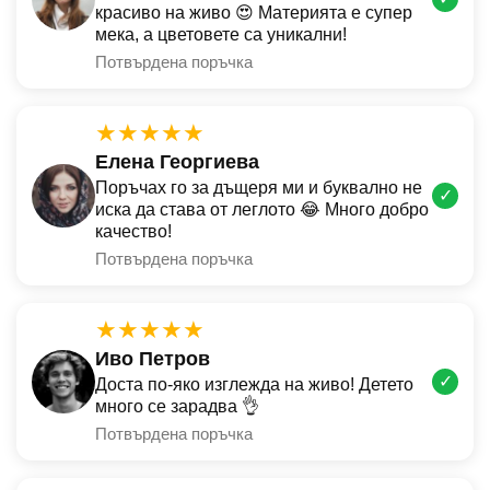
красиво на живо 😍 Материята е супер
мека, а цветовете са уникални!
Потвърдена поръчка
★★★★★
Елена Георгиева
Поръчах го за дъщеря ми и буквално не
✓
иска да става от леглото 😂 Много добро
качество!
Потвърдена поръчка
★★★★★
Иво Петров
✓
Доста по-яко изглежда на живо! Детето
много се зарадва 👌
Потвърдена поръчка