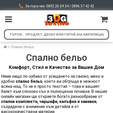
За поръчки: 0892 26 04 34 / 0896 57 42 42
»
Спално бельо
Спално бельо
Комфорт, Стил и Качество за Вашия Дом
Няма нищо по-хубаво от усещането на свежо, меко и
удобно
спално бельо
, което ви обгръща в нежност
всяка нощ. То не е просто текстил – това е вашият
билет към спокоен сън и пълноценна почивка. В нашия
онлайн магазин ще откриете богато разнообразие от
спални комплекти, чаршафи, калъфки и завивки
,
създадени с внимание към детайла и от
висококачествени материи.