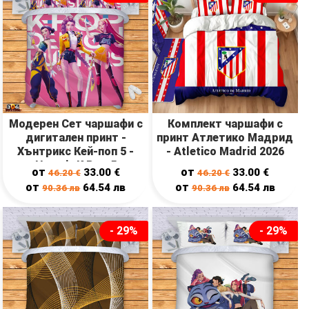
Модерен Сет чаршафи с
Комплект чаршафи с
дигитален принт -
принт Атлетико Мадрид
Хънтрикс Кей-поп 5 -
- Atletico Madrid 2026
Huntrix K Pop 5
от
от
33.00
€
33.00
€
46.20
€
46.20
€
от
от
64.54
лв
64.54
лв
90.36
лв
90.36
лв
- 29%
- 29%