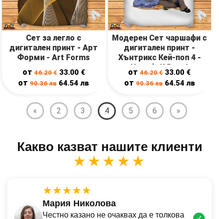
Сет за легло с
Модерен Сет чаршафи с
дигитален принт - Арт
дигитален принт -
Форми - Art Forms
Хънтрикс Кей-поп 4 -
Huntrix K Pop 4
от
от
33.00
€
33.00
€
46.20
€
46.20
€
от
от
64.54
лв
64.54
лв
90.36
лв
90.36
лв
«
2
3
4
5
6
»
Какво казват нашите клиенти
★★★★★
★★★★★
Мария Николова
Честно казано не очаквах да е толкова
✓