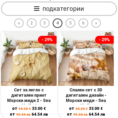
подкатегории
«
2
3
4
5
6
»
- 29%
- 29%
Сет за легло с
Спален сет с 3D
дигитален принт
дигитален дизайн -
Морски миди 2 - Sea
Морски миди - Sea
Shells 2
Shells
от
от
33.00
€
33.00
€
46.20
€
46.20
€
от
от
64.54
лв
64.54
лв
90.36
лв
90.36
лв