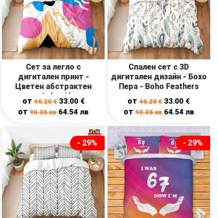
Сет за легло с
Спален сет с 3D
дигитален принт -
дигитален дизайн - Бохо
Цветен абстрактен
Пера - Boho Feathers
десен - Color Abstract
от
от
33.00
€
33.00
€
46.20
€
46.20
€
Design
от
от
64.54
лв
64.54
лв
90.36
лв
90.36
лв
- 29%
- 29%