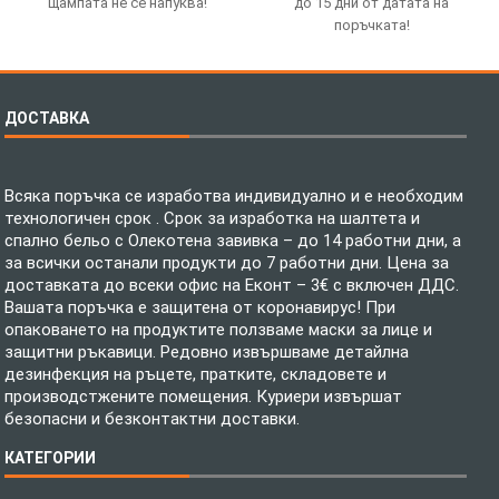
щампата не се напуква!
до 15 дни от датата на
поръчката!
ДОСТАВКА
Всяка поръчка се изработва индивидуално и е необходим
технологичен срок . Срок за изработка на шалтета и
спално бельо с Олекотена завивка – до 14 работни дни, а
за всички останали продукти до 7 работни дни. Цена за
доставката до всеки офис на Еконт – 3€ с включен ДДС.
Вашата поръчка е защитена от коронавирус! При
опаковането на продуктите ползваме маски за лице и
защитни ръкавици. Редовно извършваме детайлна
дезинфекция на ръцете, пратките, складовете и
производстжените помещения. Куриери извършат
безопасни и безконтактни доставки.
КАТЕГОРИИ