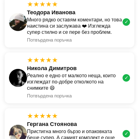
★★★★★
Теодора Иванова
Много рядко оставям коментари, но това
✓
наистина си заслужава ❤️ Изглежда
супер стилно и се пере без проблем.
Потвърдена поръчка
★★★★★
Никола Димитров
Реално е едно от малкото неща, които
✓
изглеждат по-добре отколкото на
снимките 😄
Потвърдена поръчка
★★★★★
Гергана Стоянова
Пристигна много бързо и опаковката
✓
беше супер. А самият комплект е още