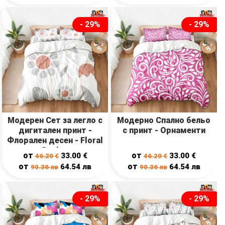
- 29%
- 29%
Модерен Сет за легло с
Модерно Спално бельо
дигитален принт -
с принт - Орнаменти
Флорален десен - Floral
Design
от
от
33.00
€
33.00
€
46.20
€
46.20
€
от
от
64.54
лв
64.54
лв
90.36
лв
90.36
лв
- 29%
- 29%