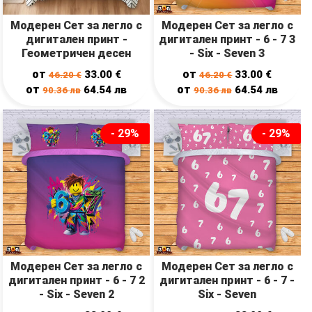
Модерен Сет за легло с
Модерен Сет за легло с
дигитален принт -
дигитален принт - 6 - 7 3
Геометричен десен
- Six - Seven 3
от
от
33.00
€
33.00
€
46.20
€
46.20
€
от
от
64.54
лв
64.54
лв
90.36
лв
90.36
лв
- 29%
- 29%
Модерен Сет за легло с
Модерен Сет за легло с
дигитален принт - 6 - 7 2
дигитален принт - 6 - 7 -
- Six - Seven 2
Six - Seven