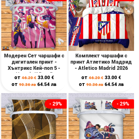
Модерен Сет чаршафи с
Комплект чаршафи с
дигитален принт -
принт Атлетико Мадрид
Хънтрикс Кей-поп 5 -
- Atletico Madrid 2026
Huntrix K Pop 5
от
от
33.00
€
33.00
€
46.20
€
46.20
€
от
от
64.54
лв
64.54
лв
90.36
лв
90.36
лв
- 29%
- 29%