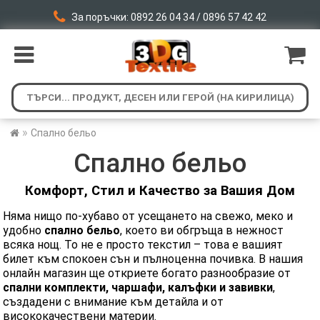
За поръчки: 0892 26 04 34 / 0896 57 42 42
»
Спално бельо
Спално бельо
Комфорт, Стил и Качество за Вашия Дом
Няма нищо по-хубаво от усещането на свежо, меко и
удобно
спално бельо
, което ви обгръща в нежност
всяка нощ. То не е просто текстил – това е вашият
билет към спокоен сън и пълноценна почивка. В нашия
онлайн магазин ще откриете богато разнообразие от
спални комплекти, чаршафи, калъфки и завивки
,
създадени с внимание към детайла и от
висококачествени материи.