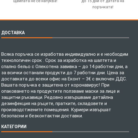
щампата не се напуква!
до 15 дни от датата на
поръчката!
ДОСТАВКА
Всяка поръчка се изработва индивидуално и е необходим
технологичен срок . Срок за изработка на шалтета и
спално бельо с Олекотена завивка – до 14 работни дни, а
за всички останали продукти до 7 работни дни. Цена за
доставката до всеки офис на Еконт – 3€ с включен ДДС.
Вашата поръчка е защитена от коронавирус! При
опаковането на продуктите ползваме маски за лице и
защитни ръкавици. Редовно извършваме детайлна
дезинфекция на ръцете, пратките, складовете и
производстжените помещения. Куриери извършат
безопасни и безконтактни доставки.
КАТЕГОРИИ