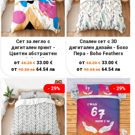
Сет за легло с
Спален сет с 3D
дигитален принт -
дигитален дизайн - Бохо
Цветен абстрактен
Пера - Boho Feathers
десен - Color Abstract
от
от
33.00
€
33.00
€
46.20
€
46.20
€
Design
от
от
64.54
лв
64.54
лв
90.36
лв
90.36
лв
- 29%
- 29%