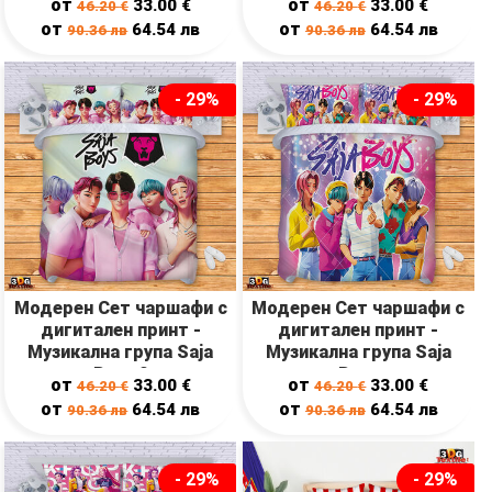
от
от
33.00
€
33.00
€
46.20
€
46.20
€
от
от
64.54
лв
64.54
лв
90.36
лв
90.36
лв
- 29%
- 29%
Модерен Сет чаршафи с
Модерен Сет чаршафи с
дигитален принт -
дигитален принт -
Музикална група Saja
Музикална група Saja
Boys 2
Boys
от
от
33.00
€
33.00
€
46.20
€
46.20
€
от
от
64.54
лв
64.54
лв
90.36
лв
90.36
лв
- 29%
- 29%