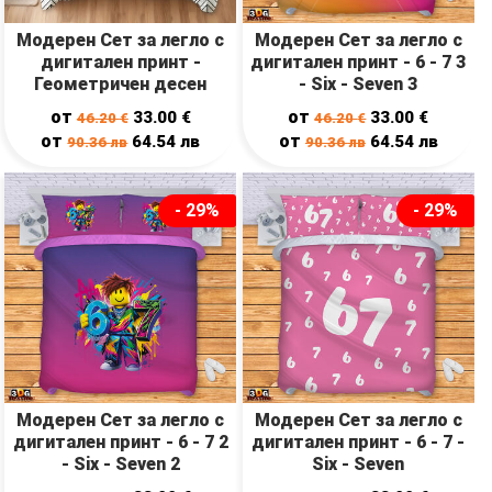
Модерен Сет за легло с
Модерен Сет за легло с
дигитален принт -
дигитален принт - 6 - 7 3
Геометричен десен
- Six - Seven 3
от
от
33.00
€
33.00
€
46.20
€
46.20
€
от
от
64.54
лв
64.54
лв
90.36
лв
90.36
лв
- 29%
- 29%
Модерен Сет за легло с
Модерен Сет за легло с
дигитален принт - 6 - 7 2
дигитален принт - 6 - 7 -
- Six - Seven 2
Six - Seven