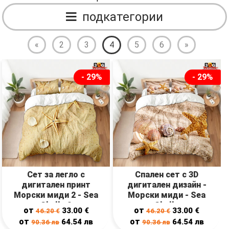
подкатегории
«
2
3
4
5
6
»
- 29%
- 29%
Сет за легло с
Спален сет с 3D
дигитален принт
дигитален дизайн -
Морски миди 2 - Sea
Морски миди - Sea
Shells 2
Shells
от
от
33.00
€
33.00
€
46.20
€
46.20
€
от
от
64.54
лв
64.54
лв
90.36
лв
90.36
лв