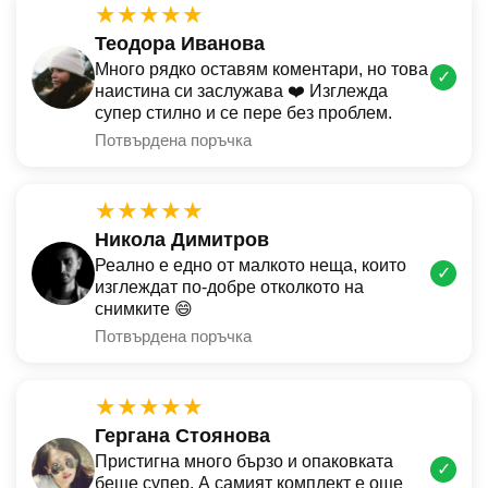
★★★★★
Теодора Иванова
Много рядко оставям коментари, но това
✓
наистина си заслужава ❤️ Изглежда
супер стилно и се пере без проблем.
Потвърдена поръчка
★★★★★
Никола Димитров
Реално е едно от малкото неща, които
✓
изглеждат по-добре отколкото на
снимките 😄
Потвърдена поръчка
★★★★★
Гергана Стоянова
Пристигна много бързо и опаковката
✓
беше супер. А самият комплект е още