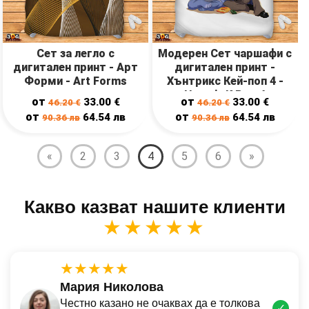
Сет за легло с
Модерен Сет чаршафи с
дигитален принт - Арт
дигитален принт -
Форми - Art Forms
Хънтрикс Кей-поп 4 -
Huntrix K Pop 4
от
от
33.00
€
33.00
€
46.20
€
46.20
€
от
от
64.54
лв
64.54
лв
90.36
лв
90.36
лв
«
2
3
4
5
6
»
Какво казват нашите клиенти
★★★★★
★★★★★
Мария Николова
Честно казано не очаквах да е толкова
✓