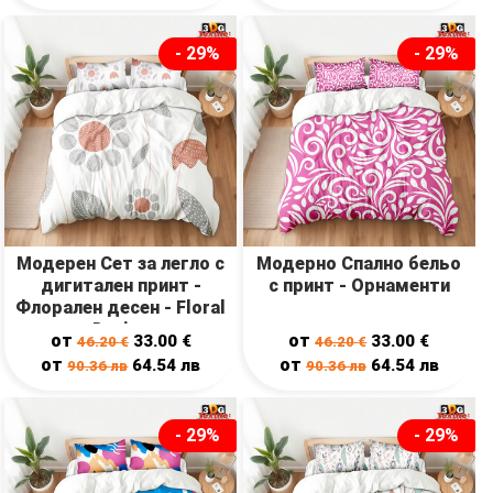
- 29%
- 29%
Модерен Сет за легло с
Модерно Спално бельо
дигитален принт -
с принт - Орнаменти
Флорален десен - Floral
Design
от
от
33.00
€
33.00
€
46.20
€
46.20
€
от
от
64.54
лв
64.54
лв
90.36
лв
90.36
лв
- 29%
- 29%