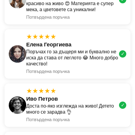
красиво на живо 😍 Материята е супер
мека, а цветовете са уникални!
Потвърдена поръчка
★★★★★
Елена Георгиева
Поръчах го за дъщеря ми и буквално не
✓
иска да става от леглото 😂 Много добро
качество!
Потвърдена поръчка
★★★★★
Иво Петров
✓
Доста по-яко изглежда на живо! Детето
много се зарадва 👌
Потвърдена поръчка